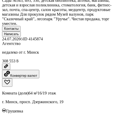
Сады №545, 495, 550, детская библиотека, аптеки, магазины,
детская и взрослая поликлиника, стоматология, банк, фитнес-
зал, почта, спа-центр, салон красоты, медцентр, продуктовые
магазины Для прокулок рядом Музей валунов, парк
"Сказочный край", лесопарк "Уручье". Чистая продажа, торг
уместен.
Контакты
Написать
24.07.2026
ID
4145874
Агентство
недалеко от г. Минск
308 553 ƃ
Конвертер валют
Комната (доля)
64 м²
16/19 этаж
г. Минск, просп. Дзержинского, 19
Грушевка