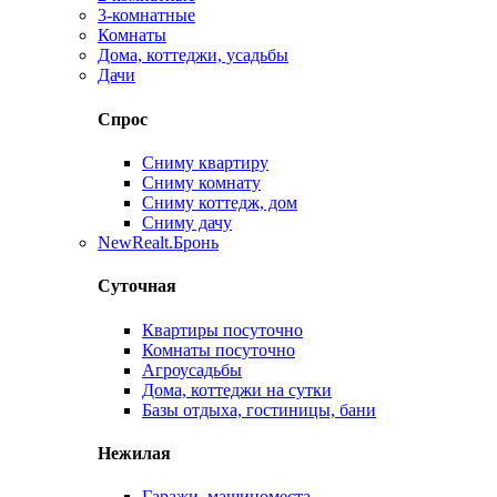
3-комнатные
Комнаты
Дома, коттеджи, усадьбы
Дачи
Спрос
Сниму квартиру
Сниму комнату
Сниму коттедж, дом
Сниму дачу
New
Realt.Бронь
Суточная
Квартиры посуточно
Комнаты посуточно
Агроусадьбы
Дома, коттеджи на сутки
Базы отдыха, гостиницы, бани
Нежилая
Гаражи, машиноместа