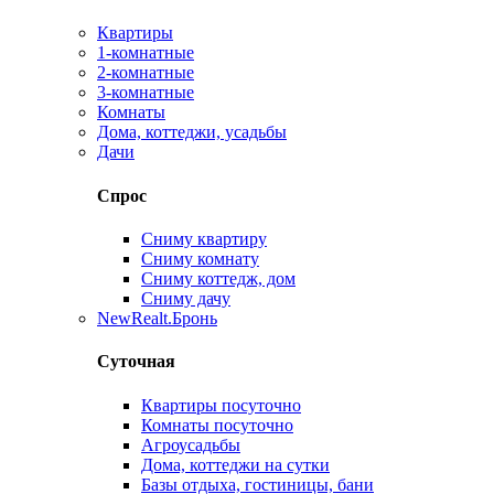
Квартиры
1-комнатные
2-комнатные
3-комнатные
Комнаты
Дома, коттеджи, усадьбы
Дачи
Спрос
Сниму квартиру
Сниму комнату
Сниму коттедж, дом
Сниму дачу
New
Realt.Бронь
Суточная
Квартиры посуточно
Комнаты посуточно
Агроусадьбы
Дома, коттеджи на сутки
Базы отдыха, гостиницы, бани