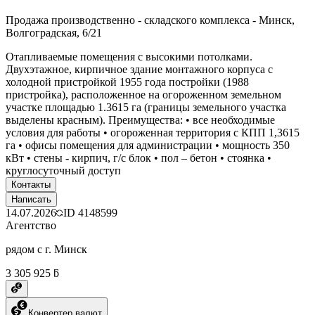
Продажа производственно - складского комплекса - Минск,
Волгоградская, 6/21
Отапливаемые помещения с высокими потолками.
Двухэтажное, кирпичное здание монтажного корпуса с
холодной пристройкой 1955 года постройки (1988
пристройка), расположенное на огороженном земельном
участке площадью 1.3615 га (границы земельного участка
выделены красным). Преимущества: • все необходимые
условия для работы • огороженная территория с КПП 1,3615
га • офисы помещения для администрации • мощность 350
кВт • стены - кирпич, г/с блок • пол – бетон • стоянка •
круглосуточный доступ
Контакты
Написать
14.07.2026
ID
4148599
Агентство
рядом с г. Минск
3 305 925 ƃ
Конвертер валют