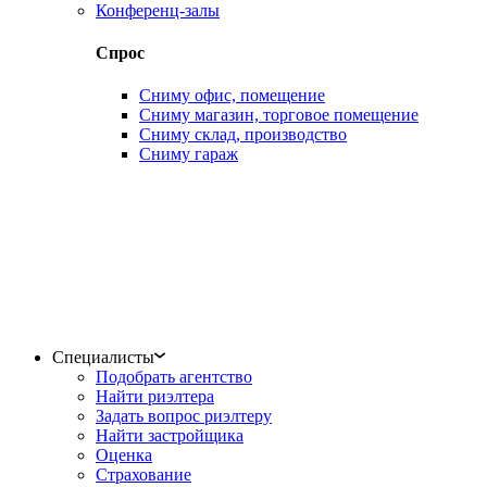
Конференц-залы
Спрос
Сниму офис, помещение
Сниму магазин, торговое помещение
Сниму склад, производство
Сниму гараж
Специалисты
Подобрать агентство
Найти риэлтера
Задать вопрос риэлтеру
Найти застройщика
Оценка
Страхование