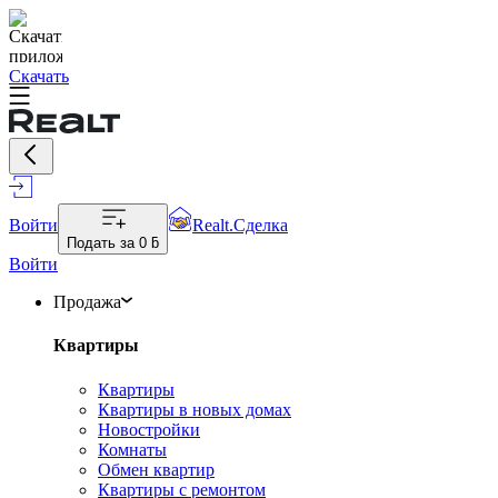
Скачать
Войти
Realt.Сделка
Подать за
0 ƃ
Войти
Продажа
Квартиры
Квартиры
Квартиры в новых домах
Новостройки
Комнаты
Обмен квартир
Квартиры с ремонтом