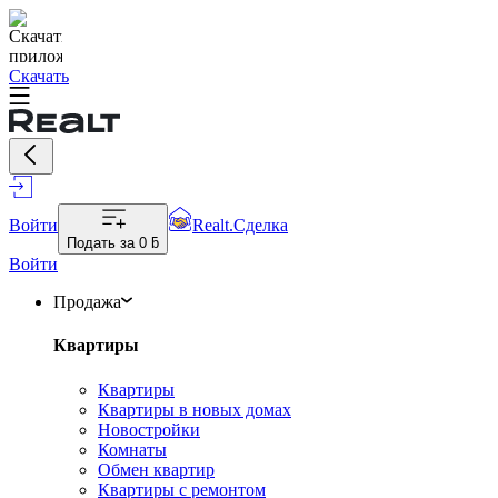
Скачать
Войти
Realt.Сделка
Подать за
0 ƃ
Войти
Продажа
Квартиры
Квартиры
Квартиры в новых домах
Новостройки
Комнаты
Обмен квартир
Квартиры с ремонтом