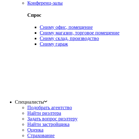
Конференц-залы
Спрос
Сниму офис, помещение
Сниму магазин, торговое помещение
Сниму склад, производство
Сниму гараж
Специалисты
Подобрать агентство
Найти риэлтера
Задать вопрос риэлтеру
Найти застройщика
Оценка
Страхование