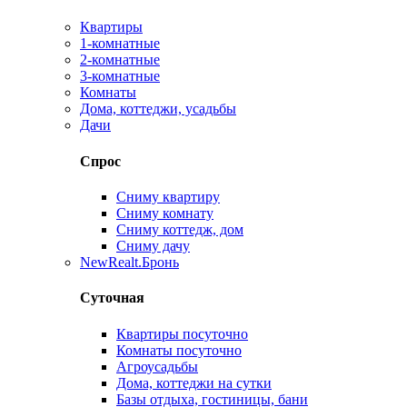
Квартиры
1-комнатные
2-комнатные
3-комнатные
Комнаты
Дома, коттеджи, усадьбы
Дачи
Спрос
Сниму квартиру
Сниму комнату
Сниму коттедж, дом
Сниму дачу
New
Realt.Бронь
Суточная
Квартиры посуточно
Комнаты посуточно
Агроусадьбы
Дома, коттеджи на сутки
Базы отдыха, гостиницы, бани