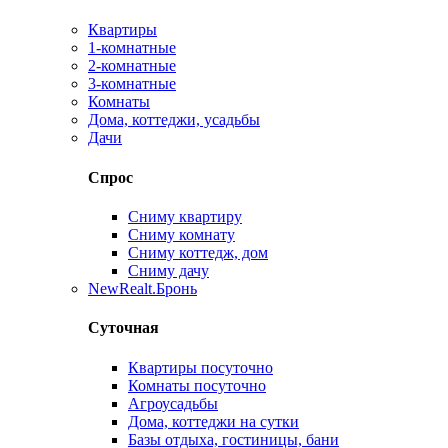
Квартиры
1-комнатные
2-комнатные
3-комнатные
Комнаты
Дома, коттеджи, усадьбы
Дачи
Спрос
Сниму квартиру
Сниму комнату
Сниму коттедж, дом
Сниму дачу
New
Realt.Бронь
Суточная
Квартиры посуточно
Комнаты посуточно
Агроусадьбы
Дома, коттеджи на сутки
Базы отдыха, гостиницы, бани