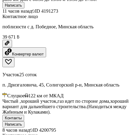
Написать
11 часов назад
ID
4191273
Контактное лицо
поблизости с д. Победное, Минская область
39 671 ƃ
Конвертер валют
Участок
25 соток
п. Дризгаловича, 45, Солигорский р-н, Минская область
Слуцкое
122
км от МКАД
Чистый ,хороший участок,газ идет по стороне дома,хороший
вариант для дальнейшего строительства.(Находиться между
Жабиным и Кулаками).
Контакты
Написать
8 часов назад
ID
4200795