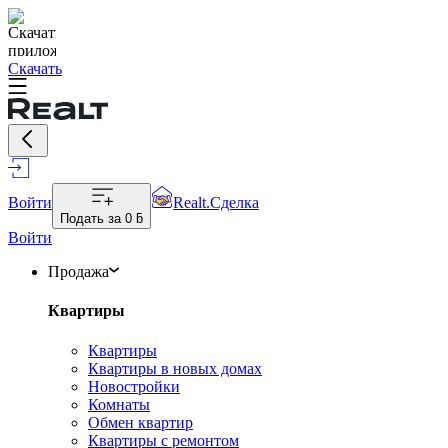
Скачать
Войти
Realt.Сделка
Подать за
0 ƃ
Войти
Продажа
Квартиры
Квартиры
Квартиры в новых домах
Новостройки
Комнаты
Обмен квартир
Квартиры с ремонтом