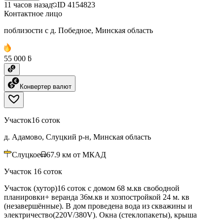
11 часов назад
ID
4154823
Контактное лицо
поблизости с д. Победное, Минская область
55 000 ƃ
Конвертер валют
Участок
16 соток
д. Адамово, Слуцкий р-н, Минская область
Слуцкое
67.9
км от МКАД
Участок 16 соток
Участок (хутор)16 соток с домом 68 м.кв свободной
планировки+ веранда 36м.кв и хозпостройкой 24 м. кв
(незавершённые). В дом проведена вода из скважины и
электричество(220V/380V). Окна (стеклопакеты), крыша