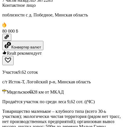
7 часов назад
ID
3872283
Контактное лицо
поблизости с д. Победное, Минская область
80 000 ƃ
Конвертер валют
Realt рекомендует
Участок
9.62 соток
с/т Исток-Т, Логойский р-н, Минская область
Мядельское
28
км от МКАД
Продаётся участок по среди леса 9,62 сот. ((ЧС)
Товарищество маленькое – клубного типа (всего 30-ь
участков); экологически чистая территория (рядом нет трасс,
нет производственных предприятий); организован вывоз
мусора, чистка дорог; 500м до деревни Малые Гаяны.