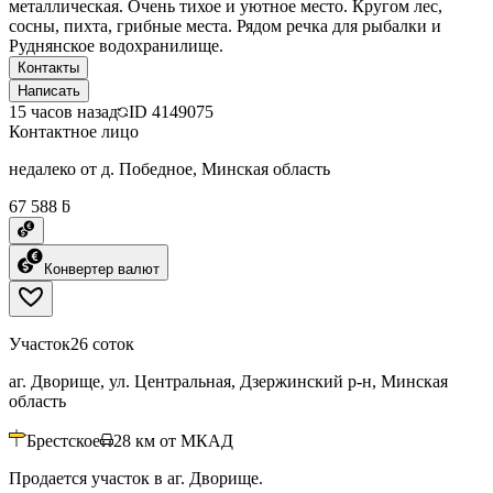
металлическая. Очень тихое и уютное место. Кругом лес,
сосны, пихта, грибные места. Рядом речка для рыбалки и
Руднянское водохранилище.
Контакты
Написать
15 часов назад
ID
4149075
Контактное лицо
недалеко от д. Победное, Минская область
67 588 ƃ
Конвертер валют
Участок
26 соток
аг. Дворище, ул. Центральная, Дзержинский р-н, Минская
область
Брестское
28
км от МКАД
Продается участок в аг. Дворище.