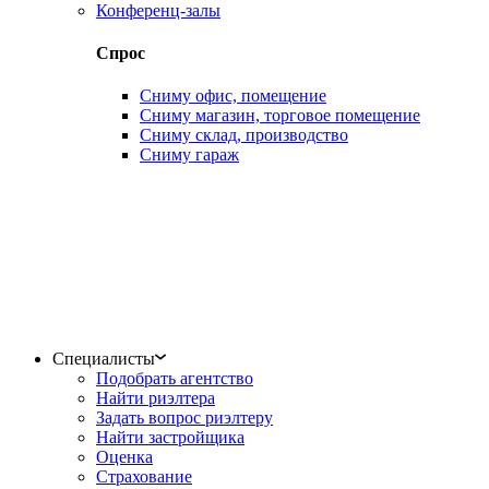
Конференц-залы
Спрос
Сниму офис, помещение
Сниму магазин, торговое помещение
Сниму склад, производство
Сниму гараж
Специалисты
Подобрать агентство
Найти риэлтера
Задать вопрос риэлтеру
Найти застройщика
Оценка
Страхование