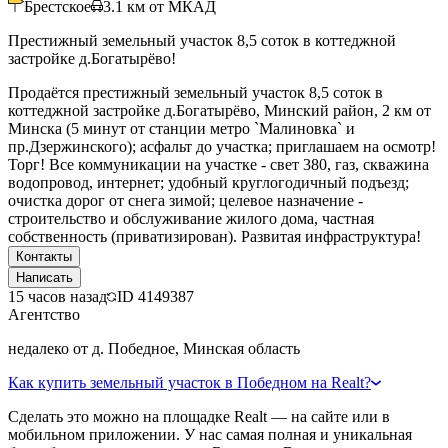
Брестское
3.1
км от МКАД
Престижный земельный участок 8,5 соток в коттеджной
застройке д.Богатырёво!
Продаётся престижный земельный участок 8,5 соток в
коттеджной застройке д.Богатырёво, Минский район, 2 км от
Минска (5 минут от станции метро `Малиновка` и
пр.Дзержинского); асфальт до участка; приглашаем на осмотр!
Торг! Все коммуникации на участке - свет 380, газ, скважина
водопровод, интернет; удобный круглогодичный подъезд;
очистка дорог от снега зимой; целевое назначение -
строительство и обслуживание жилого дома, частная
собственность (приватизирован). Развитая инфраструктура!
Контакты
Написать
15 часов назад
ID
4149387
Агентство
недалеко от д. Победное, Минская область
Как купить земельный участок в Победном на Realt?
Сделать это можно на площадке Realt — на сайте или в
мобильном приложении. У нас самая полная и уникальная