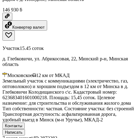
146 930 ƃ
Конвертер валют
Участок
15.45 соток
д. Глебковичи, ул. Абрикосовая, 22, Минский р-н, Минская
область
Московское
12
км от МКАД
Земельный участок с коммуникациями (электричество, газ,
оптоволокно) и хорошим подъездом в 12 км от Минска в д.
Глебковичи Колодищанского с\с. Кадастровый номер:
623683401601000218. Площадь: 15,45 соток. Целевое
назначение: для строительства и обслуживания жилого дома
Тип собственности: частная. Состояние участка: без строений
Транспортная доступность: асфальтированная дорога,
удобный выезд в Минск (м-н Уручье), МКАД-2
Контакты
Написать