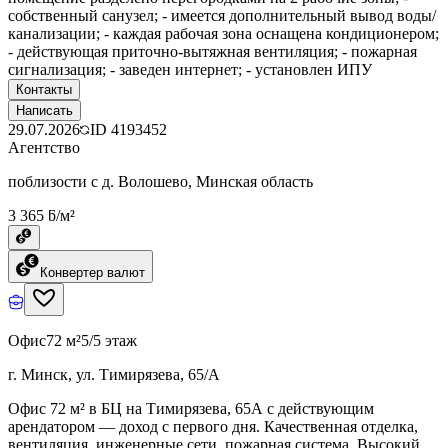
собственный санузел; - имеется дополнительный вывод воды/
канализации; - каждая рабочая зона оснащена кондиционером;
- действующая приточно-вытяжная вентиляция; - пожарная
сигнализация; - заведен интернет; - установлен ИПУ
Контакты
Написать
29.07.2026
ID
4193452
Агентство
поблизости с д. Волошево, Минская область
3 365 ƃ/м²
Конвертер валют
Офис
72 м²
5/5 этаж
г. Минск, ул. Тимирязева, 65/А
Офис 72 м² в БЦ на Тимирязева, 65А с действующим
арендатором — доход с первого дня. Качественная отделка,
вентиляция, инженерные сети, пожарная система. Высокий