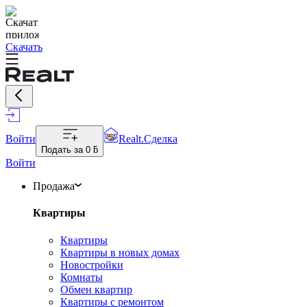
Скачать
Войти
Realt.Сделка
Подать за
0 ƃ
Войти
Продажа
Квартиры
Квартиры
Квартиры в новых домах
Новостройки
Комнаты
Обмен квартир
Квартиры с ремонтом