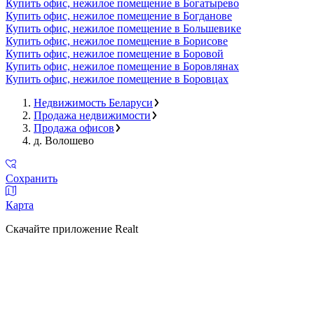
Купить офис, нежилое помещение в Богатырево
Купить офис, нежилое помещение в Богданове
Купить офис, нежилое помещение в Большевике
Купить офис, нежилое помещение в Борисове
Купить офис, нежилое помещение в Боровой
Купить офис, нежилое помещение в Боровлянах
Купить офис, нежилое помещение в Боровцах
Недвижимость Беларуси
Продажа недвижимости
Продажа офисов
д. Волошево
Сохранить
Карта
Скачайте приложение Realt