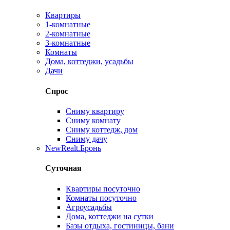
Квартиры
1-комнатные
2-комнатные
3-комнатные
Комнаты
Дома, коттеджи, усадьбы
Дачи
Спрос
Сниму квартиру
Сниму комнату
Сниму коттедж, дом
Сниму дачу
New
Realt.Бронь
Суточная
Квартиры посуточно
Комнаты посуточно
Агроусадьбы
Дома, коттеджи на сутки
Базы отдыха, гостиницы, бани