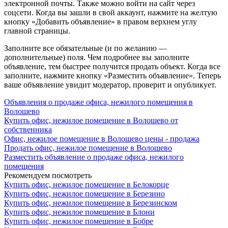
электронной почты. Также можно войти на сайт через
соцсети. Когда вы зашли в свой аккаунт, нажмите на желтую
кнопку «Добавить объявление» в правом верхнем углу
главной страницы.
Заполните все обязательные (и по желанию —
дополнительные) поля. Чем подробнее вы заполните
объявление, тем быстрее получится продать объект. Когда все
заполните, нажмите кнопку «Разместить объявление». Теперь
ваше объявление увидит модератор, проверит и опубликует.
Объявления о продаже офиса, нежилого помещения в
Волошево
Купить офис, нежилое помещение в Волошево от
собственника
Офис, нежилое помещение в Волошево цены - продажа
Продать офис, нежилое помещение в Волошево
Разместить объявление о продаже офиса, нежилого
помещения
Рекомендуем посмотреть
Купить офис, нежилое помещение в Белокорце
Купить офис, нежилое помещение в Березино
Купить офис, нежилое помещение в Березинском
Купить офис, нежилое помещение в Блони
Купить офис, нежилое помещение в Бобре