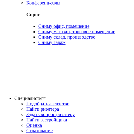
Конференц-залы
Спрос
Сниму офис, помещение
Сниму магазин, торговое помещение
Сниму склад, производство
Сниму гараж
Специалисты
Подобрать агентство
Найти риэлтера
Задать вопрос риэлтеру
Найти застройщика
Оценка
Страхование