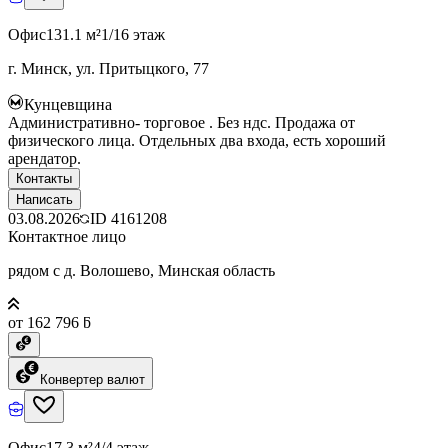
Офис
131.1 м²
1/16 этаж
г. Минск, ул. Притыцкого, 77
Кунцевщина
Административно- торговое . Без ндс. Продажа от
физического лица. Отдельных два входа, есть хороший
арендатор.
Контакты
Написать
03.08.2026
ID
4161208
Контактное лицо
рядом с д. Волошево, Минская область
от 162 796 ƃ
Конвертер валют
Офис
17.3 м²
4/4 этаж