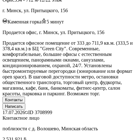
г. Минск, ул. Притыцкого, 156
Каменная горка
5
минут
Продается офис, г. Минск, ул. Притыцкого, 156
Продается офисное помещение от 333 до 711,9 кв.м. (333,5 и
378,4 кв.м.) в БЦ "Green City". Современные,
комфортабельные, большие офисы с естественным
освещением, панорамными окнами, санузлами,
кондиционированием, охраной, 24/7. Установлены
быстромонтируемые перегородки (зонирование или формат
open space). В шаговой доступности метро, остановки
общественного транспорта, торговый центр, фудкорты,
магазины, кафе, банк, банкоматы, фитнес-центр, салон
красоты, парковка и паркинг. Возможен торг.
Контакты
Написать
17.07.2026
ID
3708999
Контактное лицо
поблизости с д. Волошево, Минская область
2 531 921 ƃ