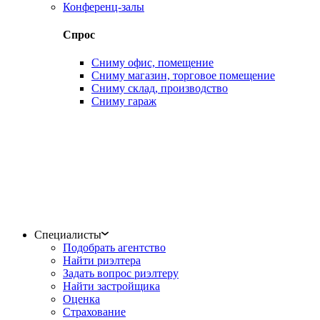
Конференц-залы
Спрос
Сниму офис, помещение
Сниму магазин, торговое помещение
Сниму склад, производство
Сниму гараж
Специалисты
Подобрать агентство
Найти риэлтера
Задать вопрос риэлтеру
Найти застройщика
Оценка
Страхование