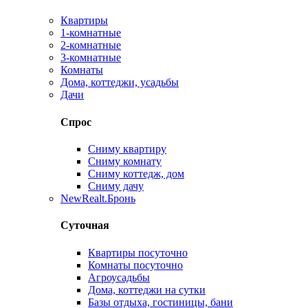
Квартиры
1-комнатные
2-комнатные
3-комнатные
Комнаты
Дома, коттеджи, усадьбы
Дачи
Спрос
Сниму квартиру
Сниму комнату
Сниму коттедж, дом
Сниму дачу
New
Realt.Бронь
Суточная
Квартиры посуточно
Комнаты посуточно
Агроусадьбы
Дома, коттеджи на сутки
Базы отдыха, гостиницы, бани