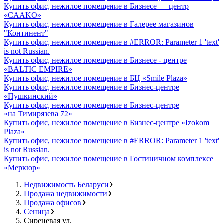
Купить офис, нежилое помещение в Бизнесе — центр
«CAAKO»
Купить офис, нежилое помещение в Галерее магазинов
"Континент"
Купить офис, нежилое помещение в #ERROR: Parameter 1 'text'
is not Russian.
Купить офис, нежилое помещение в Бизнесе - центре
«BALTIC EMPIRE»
Купить офис, нежилое помещение в БЦ «Smile Plaza»
Купить офис, нежилое помещение в Бизнес-центре
«Пушкинский»
Купить офис, нежилое помещение в Бизнес-центре
«на Тимирязева 72»
Купить офис, нежилое помещение в Бизнес-центре «Izokom
Plaza»
Купить офис, нежилое помещение в #ERROR: Parameter 1 'text'
is not Russian.
Купить офис, нежилое помещение в Гостиничном комплексе
«Меркюр»
Недвижимость Беларуси
Продажа недвижимости
Продажа офисов
Сеница
Сиреневая ул.