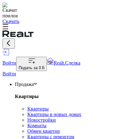
Скачать
Войти
Realt.Сделка
Подать за
0 ƃ
Войти
Продажа
Квартиры
Квартиры
Квартиры в новых домах
Новостройки
Комнаты
Обмен квартир
Квартиры с ремонтом