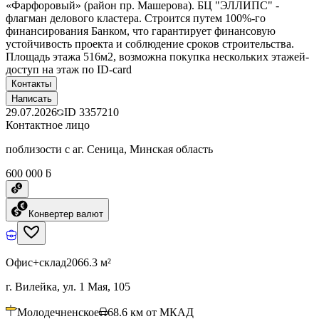
«Фарфоровый» (район пр. Машерова). БЦ "ЭЛЛИПС" -
флагман делового кластера. Строится путем 100%-го
финансирования Банком, что гарантирует финансовую
устойчивость проекта и соблюдение сроков строительства.
Площадь этажа 516м2, возможна покупка нескольких этажей-
доступ на этаж по ID-card
Контакты
Написать
29.07.2026
ID
3357210
Контактное лицо
поблизости с аг. Сеница, Минская область
600 000 ƃ
Конвертер валют
Офис+склад
2066.3 м²
г. Вилейка, ул. 1 Мая, 105
Молодечненское
68.6
км от МКАД