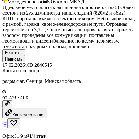
Молодечненское
68.6
км от МКАД
Идеальное место для открытия нового производства!!! Объект
состоит из 2ух административных зданий (820м2 и 86м2),
КПП , ворота на въезде с электроприводом. Небольшой склад
с рампой, гаражи, свои железнодорожные пути. Огромная
территория на 3,5га, частично асфальтирована, вся огорожена
забором, проведены все коммуникации, поставлены
громоотводы и видеонаблюдение по всему периметру,
имеются 2 пожарных водоема, ливневки.
Контакты
Написать
17.02.2026
ID
2846545
Контактное лицо
рядом с аг. Сеница, Минская область
от 270 721 ƃ
Конвертер валют
Офис
31.9 м²
4/4 этаж