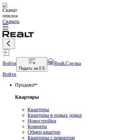
Скачать
Войти
Realt.Сделка
Подать за
0 ƃ
Войти
Продажа
Квартиры
Квартиры
Квартиры в новых домах
Новостройки
Комнаты
Обмен квартир
Квартиры с ремонтом