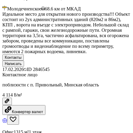
Молодечненское
68.6
км от МКАД
Идеальное место для открытия нового производства!!! Объект
состоит из 2ух административных зданий (820м2 и 86м2),
КПП , ворота на въезде с электроприводом. Небольшой склад
с рампой, гаражи, свои железнодорожные пути. Огромная
территория на 3,5га, частично асфальтирована, вся огорожена
забором, проведены все коммуникации, поставлены
громоотводы и видеонаблюдение по всему периметру,
имеются 2 пожарных водоема, ливневки.
Контакты
Написать
17.02.2026
ID
2846545
Контактное лицо
поблизости с п. Привольный, Минская область
4 114 ƃ/м²
Конвертер валют
Офис
1315 м²
1 этаж