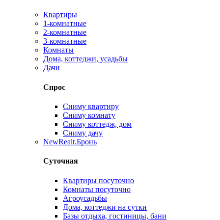
Квартиры
1-комнатные
2-комнатные
3-комнатные
Комнаты
Дома, коттеджи, усадьбы
Дачи
Спрос
Сниму квартиру
Сниму комнату
Сниму коттедж, дом
Сниму дачу
New
Realt.Бронь
Суточная
Квартиры посуточно
Комнаты посуточно
Агроусадьбы
Дома, коттеджи на сутки
Базы отдыха, гостиницы, бани