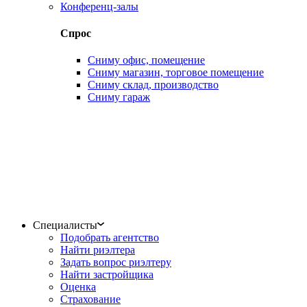
Конференц-залы
Спрос
Сниму офис, помещение
Сниму магазин, торговое помещение
Сниму склад, производство
Сниму гараж
Специалисты
Подобрать агентство
Найти риэлтера
Задать вопрос риэлтеру
Найти застройщика
Оценка
Страхование