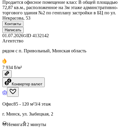
Продается офисное помещение класс В общей площадью
72,87 кв.м., расположенное на 3м этаже админстративно-
торгового здания №2 по генплану застройки в БЦ по ул.
Некрасова, 53
Контакты
Написать
01.07.2026
ID
4132142
Агентство
рядом с п. Привольный, Минская область
7 934 ƃ/м²
Конвертер валют
Офис
85 - 120 м²
3/4 этаж
г. Минск, ул. Зыбицкая, 2
Немига
2
минуты