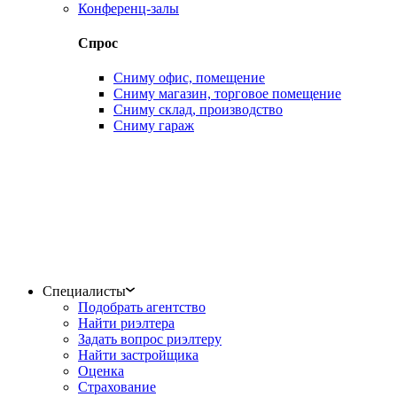
Конференц-залы
Спрос
Сниму офис, помещение
Сниму магазин, торговое помещение
Сниму склад, производство
Сниму гараж
Специалисты
Подобрать агентство
Найти риэлтера
Задать вопрос риэлтеру
Найти застройщика
Оценка
Страхование