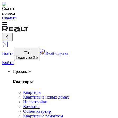
Скачать
Войти
Realt.Сделка
Подать за
0 ƃ
Войти
Продажа
Квартиры
Квартиры
Квартиры в новых домах
Новостройки
Комнаты
Обмен квартир
Квартиры с ремонтом