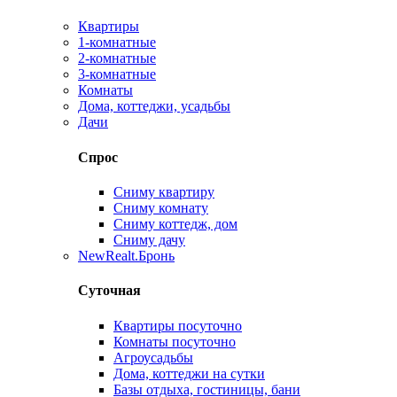
Квартиры
1-комнатные
2-комнатные
3-комнатные
Комнаты
Дома, коттеджи, усадьбы
Дачи
Спрос
Сниму квартиру
Сниму комнату
Сниму коттедж, дом
Сниму дачу
New
Realt.Бронь
Суточная
Квартиры посуточно
Комнаты посуточно
Агроусадьбы
Дома, коттеджи на сутки
Базы отдыха, гостиницы, бани