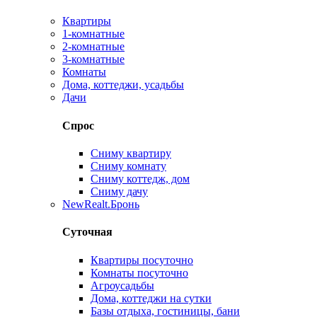
Квартиры
1-комнатные
2-комнатные
3-комнатные
Комнаты
Дома, коттеджи, усадьбы
Дачи
Спрос
Сниму квартиру
Сниму комнату
Сниму коттедж, дом
Сниму дачу
New
Realt.Бронь
Суточная
Квартиры посуточно
Комнаты посуточно
Агроусадьбы
Дома, коттеджи на сутки
Базы отдыха, гостиницы, бани