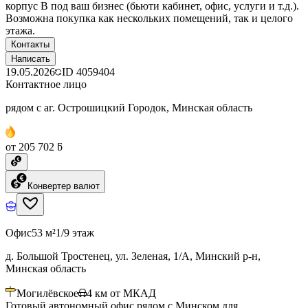
корпус B под ваш бизнес (бьюти кабинет, офис, услуги и т.д.).
Возможна покупка как нескольких помещений, так и целого
этажа.
Контакты
Написать
19.05.2026
ID
4059404
Контактное лицо
рядом с аг. Острошицкий Городок, Минская область
от 205 702 ƃ
Конвертер валют
Офис
53 м²
1/9 этаж
д. Большой Тростенец, ул. Зеленая, 1/А, Минский р-н,
Минская область
Могилёвское
4
км от МКАД
Готовый автономный офис рядом с Минском для