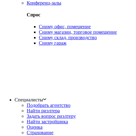
Конференц-залы
Спрос
Сниму офис, помещение
Сниму магазин, торговое помещение
Сниму склад, производство
Сниму гараж
Специалисты
Подобрать агентство
Найти риэлтера
Задать вопрос риэлтеру
Найти застройщика
Оценка
Страхование