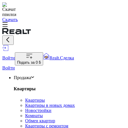
Скачать
Войти
Realt.Сделка
Подать за
0 ƃ
Войти
Продажа
Квартиры
Квартиры
Квартиры в новых домах
Новостройки
Комнаты
Обмен квартир
Квартиры с ремонтом