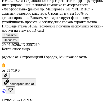
ИНФОРЕАЛТ: деловой кластер с развитой инфраструктурой,
интегрированный в жилой комплекс комфорт-класса
«Фарфоровый» (район пр. Машерова). БЦ "ЭЛЛИПС" -
флагман делового кластера. Строится путем 100%-го
финансирования Банком, что гарантирует финансовую
устойчивость проекта и соблюдение сроков строительства.
Площадь этажа 516м2, возможна покупка нескольких этажей-
доступ на этаж по ID-card
Контакты
Написать
29.07.2026
ID
3357210
Контактное лицо
рядом с аг. Острошицкий Городок, Минская область
от 51 719 ƃ
Конвертер валют
Офис
17.6 - 129.9 м²