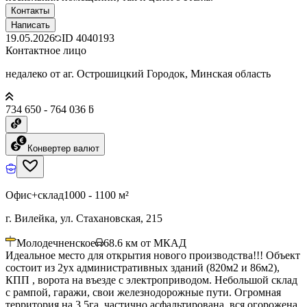
Контакты
Написать
19.05.2026
ID
4040193
Контактное лицо
недалеко от аг. Острошицкий Городок, Минская область
734 650 - 764 036 ƃ
Конвертер валют
Офис+склад
1000 - 1100 м²
г. Вилейка, ул. Стахановская, 215
Молодечненское
68.6
км от МКАД
Идеальное место для открытия нового производства!!! Объект
состоит из 2ух административных зданий (820м2 и 86м2),
КПП , ворота на въезде с электроприводом. Небольшой склад
с рампой, гаражи, свои железнодорожные пути. Огромная
территория на 3,5га, частично асфальтирована, вся огорожена