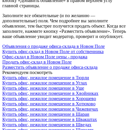
кнопку «Добавить объявление» в правом верхнем углу
главной страницы.
Заполните все обязательные (и по желанию —
дополнительные) поля. Чем подробнее вы заполните
объявление, тем быстрее получится продать объект. Когда все
заполните, нажмите кнопку «Разместить объявление». Теперь
ваше объявление увидит модератор, проверит и опубликует.
Объявления о продаже офиса-склада в Новом Поле
Купить офис-склад в Новом Поле от собственника
Офис-склад в Новом Поле цены - продажа
Продать офис-склад в Новом Поле
Разместить объявление о продаже офиса-склада
Рекомендуем посмотреть
Купить офис, нежилое помещение в Тюрли
Купить офис, нежилое помещение в Углах
Купить офис, нежилое помещение в Уше
Купить офис, нежилое помещение в Хвойниках
Купить офис, нежилое помещение в Хорошево
Купить офис, нежилое помещение в Хотюхово
Купить офис, нежилое помещение в Чижевичах
Купить офис, нежилое помещение в Шараи
Купить офис, нежилое помещение в Швакштах
Купить офис, нежилое помещение в Шведах
Купить офис, нежилое помещение в Шепелях