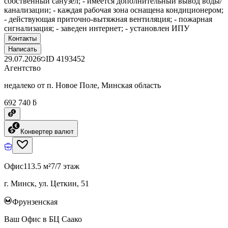
собственный санузел; - имеется дополнительный вывод воды/
канализации; - каждая рабочая зона оснащена кондиционером;
- действующая приточно-вытяжная вентиляция; - пожарная
сигнализация; - заведен интернет; - установлен ИПУ
Контакты
Написать
29.07.2026
ID
4193452
Агентство
недалеко от п. Новое Поле, Минская область
692 740 ƃ
Конвертер валют
Офис
113.5 м²
7/7 этаж
г. Минск, ул. Цеткин, 51
Фрунзенская
Ваш Офис в БЦ Саако