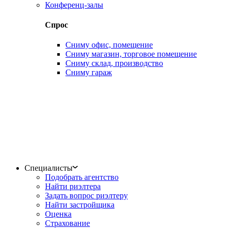
Конференц-залы
Спрос
Сниму офис, помещение
Сниму магазин, торговое помещение
Сниму склад, производство
Сниму гараж
Специалисты
Подобрать агентство
Найти риэлтера
Задать вопрос риэлтеру
Найти застройщика
Оценка
Страхование