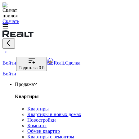
Скачать
Войти
Realt.Сделка
Подать за
0 ƃ
Войти
Продажа
Квартиры
Квартиры
Квартиры в новых домах
Новостройки
Комнаты
Обмен квартир
Квартиры с ремонтом