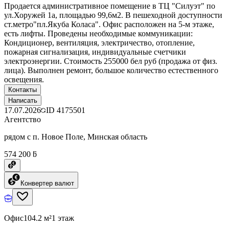
Продается административное помещение в ТЦ "Силуэт" по
ул.Хоружей 1а, площадью 99,6м2. В пешеходной доступности
ст.метро"пл.Якуба Коласа". Офис расположен на 5-м этаже,
есть лифты. Проведены необходимые коммуникации:
Кондиционер, вентиляция, электричество, отопление,
пожарная сигнализация, индивидуальные счетчики
электроэнергии. Стоимость 255000 бел руб (продажа от физ.
лица). Выполнен ремонт, большое количество естественного
освещения.
Контакты
Написать
17.07.2026
ID
4175501
Агентство
рядом с п. Новое Поле, Минская область
574 200 ƃ
Конвертер валют
Офис
104.2 м²
1 этаж