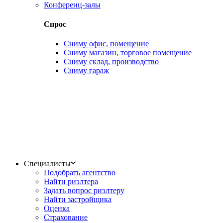
Конференц-залы
Спрос
Сниму офис, помещение
Сниму магазин, торговое помещение
Сниму склад, производство
Сниму гараж
Специалисты
Подобрать агентство
Найти риэлтера
Задать вопрос риэлтеру
Найти застройщика
Оценка
Страхование