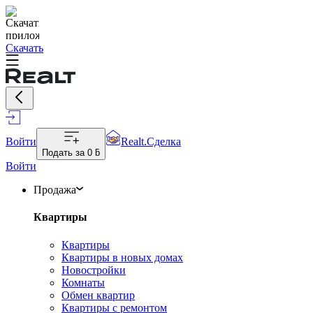
Скачать
Войти
Realt.Сделка
Подать за
0 ƃ
Войти
Продажа
Квартиры
Квартиры
Квартиры в новых домах
Новостройки
Комнаты
Обмен квартир
Квартиры с ремонтом