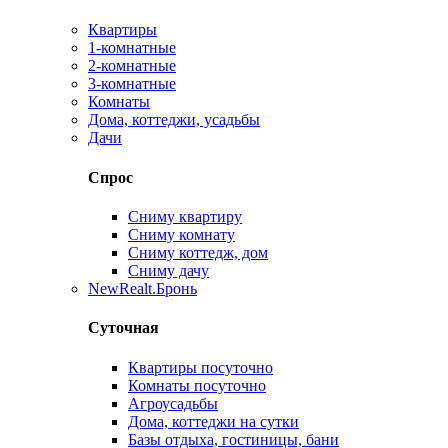
Квартиры
1-комнатные
2-комнатные
3-комнатные
Комнаты
Дома, коттеджи, усадьбы
Дачи
Спрос
Сниму квартиру
Сниму комнату
Сниму коттедж, дом
Сниму дачу
New
Realt.Бронь
Суточная
Квартиры посуточно
Комнаты посуточно
Агроусадьбы
Дома, коттеджи на сутки
Базы отдыха, гостиницы, бани