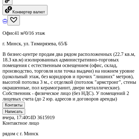
Конвертер валют
Офис
41 м²
0/16 этаж
г. Минск, ул. Тимирязева, 65/Б
В бизнес-центре продам два рядом расположенных (22.7 кв.м,
18.3 кв.м) изолированных административно-торговых
помещения с естественным освещением (офис, склад,
производство, торговля или точка выдачи) на нижнем уровне
(цокольный этаж, без коридоров и прочих "лишних" метров),
высотой потолка 3 м., с отделкой (потолок "армстронг", стены
окрашенные, пол керамогранит, двери металлические).
Собственник - физическое лицо (без НДС). У помещений 2
лицевых счета (до 2 юр. адресов и договоров аренды)
Контакты
Написать
вчера, 17:40
ID
3615919
Контактное лицо
рядом с г. Минск