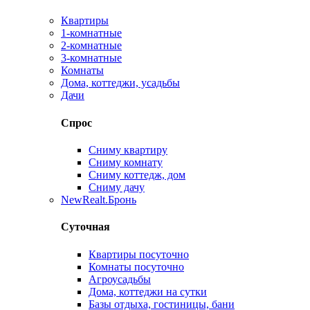
Квартиры
1-комнатные
2-комнатные
3-комнатные
Комнаты
Дома, коттеджи, усадьбы
Дачи
Спрос
Сниму квартиру
Сниму комнату
Сниму коттедж, дом
Сниму дачу
New
Realt.Бронь
Суточная
Квартиры посуточно
Комнаты посуточно
Агроусадьбы
Дома, коттеджи на сутки
Базы отдыха, гостиницы, бани