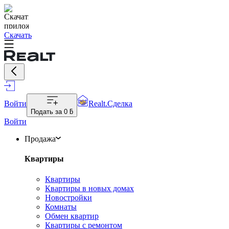
Скачать
Войти
Realt.Сделка
Подать за
0 ƃ
Войти
Продажа
Квартиры
Квартиры
Квартиры в новых домах
Новостройки
Комнаты
Обмен квартир
Квартиры с ремонтом