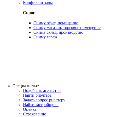
Конференц-залы
Спрос
Сниму офис, помещение
Сниму магазин, торговое помещение
Сниму склад, производство
Сниму гараж
Специалисты
Подобрать агентство
Найти риэлтера
Задать вопрос риэлтеру
Найти застройщика
Оценка
Страхование