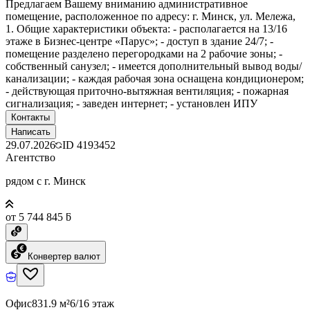
Предлагаем Вашему вниманию административное
помещение, расположенное по адресу: г. Минск, ул. Мележа,
1. Общие характеристики объекта: - располагается на 13/16
этаже в Бизнес-центре «Парус»; - доступ в здание 24/7; -
помещение разделено перегородками на 2 рабочие зоны; -
собственный санузел; - имеется дополнительный вывод воды/
канализации; - каждая рабочая зона оснащена кондиционером;
- действующая приточно-вытяжная вентиляция; - пожарная
сигнализация; - заведен интернет; - установлен ИПУ
Контакты
Написать
29.07.2026
ID
4193452
Агентство
рядом с г. Минск
от 5 744 845 ƃ
Конвертер валют
Офис
831.9 м²
6/16 этаж