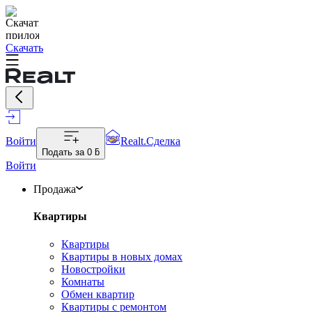
Скачать
Войти
Realt.Сделка
Подать за
0 ƃ
Войти
Продажа
Квартиры
Квартиры
Квартиры в новых домах
Новостройки
Комнаты
Обмен квартир
Квартиры с ремонтом