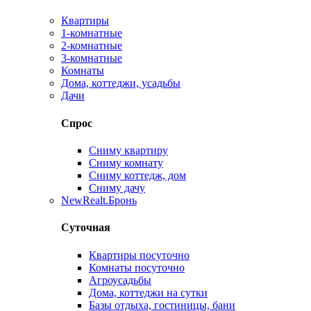
Квартиры
1-комнатные
2-комнатные
3-комнатные
Комнаты
Дома, коттеджи, усадьбы
Дачи
Спрос
Сниму квартиру
Сниму комнату
Сниму коттедж, дом
Сниму дачу
New
Realt.Бронь
Суточная
Квартиры посуточно
Комнаты посуточно
Агроусадьбы
Дома, коттеджи на сутки
Базы отдыха, гостиницы, бани