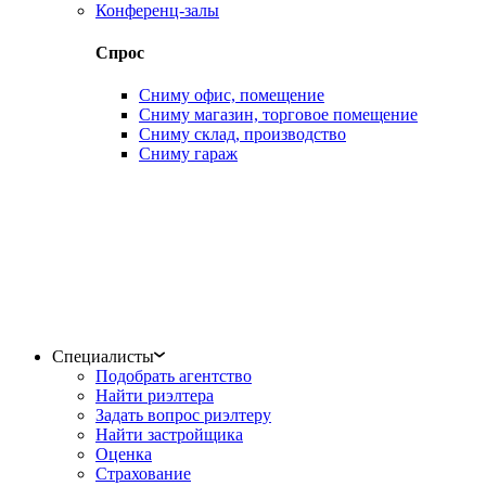
Конференц-залы
Спрос
Сниму офис, помещение
Сниму магазин, торговое помещение
Сниму склад, производство
Сниму гараж
Специалисты
Подобрать агентство
Найти риэлтера
Задать вопрос риэлтеру
Найти застройщика
Оценка
Страхование