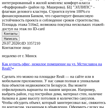
интегрированный в жилой комплекс комфорт-класса
«Фарфоровый» (район пр. Машерова). БЦ "ЭЛЛИПС" -
флагман делового кластера. Строится путем 100%-го
финансирования Банком, что гарантирует финансовую
устойчивость проекта и соблюдение сроков строительства.
Площадь этажа 516м2, возможна покупка нескольких этажей-
доступ на этаж по ID-card
Контакты
Написать
29.07.2026
ID
3357210
Контактное лицо
недалеко от г. Минск
Как купить офис, нежилое помещение на ул. Мстиславца на
Realt?
Сделать это можно на площадке Realt — на сайте или в
мобильном приложении. У нас самая полная и уникальная
база объектов недвижимости Беларуси. Вы можете
отфильтровать варианты по вашим запросам. Например,
выбрать район, год постройки дома, материал стен, наличие
балкона и даже высоту потолков и количество санузлов.
Чтобы обсудить объект, который заинтересовал вас, свяжитесь
по контактам, указанным в объявлении. Оформить сделку вы