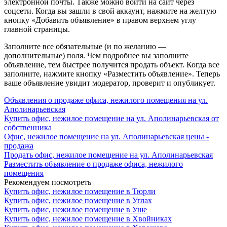
электронной почты. Также можно войти на сайт через
соцсети. Когда вы зашли в свой аккаунт, нажмите на желтую
кнопку «Добавить объявление» в правом верхнем углу
главной страницы.
Заполните все обязательные (и по желанию —
дополнительные) поля. Чем подробнее вы заполните
объявление, тем быстрее получится продать объект. Когда все
заполните, нажмите кнопку «Разместить объявление». Теперь
ваше объявление увидит модератор, проверит и опубликует.
Объявления о продаже офиса, нежилого помещения на ул.
Аполинарьевская
Купить офис, нежилое помещение на ул. Аполинарьевская от
собственника
Офис, нежилое помещение на ул. Аполинарьевская цены -
продажа
Продать офис, нежилое помещение на ул. Аполинарьевская
Разместить объявление о продаже офиса, нежилого
помещения
Рекомендуем посмотреть
Купить офис, нежилое помещение в Тюрли
Купить офис, нежилое помещение в Углах
Купить офис, нежилое помещение в Уше
Купить офис, нежилое помещение в Хвойниках