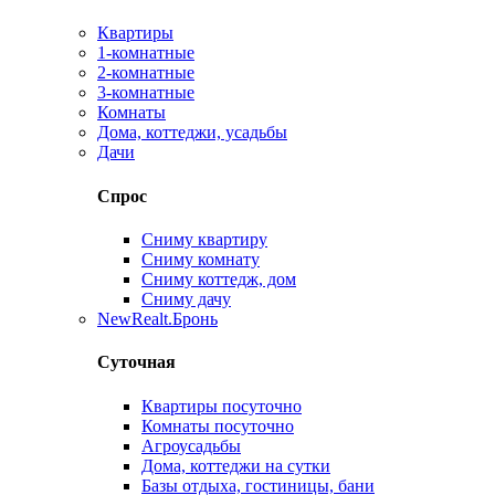
Квартиры
1-комнатные
2-комнатные
3-комнатные
Комнаты
Дома, коттеджи, усадьбы
Дачи
Спрос
Сниму квартиру
Сниму комнату
Сниму коттедж, дом
Сниму дачу
New
Realt.Бронь
Суточная
Квартиры посуточно
Комнаты посуточно
Агроусадьбы
Дома, коттеджи на сутки
Базы отдыха, гостиницы, бани