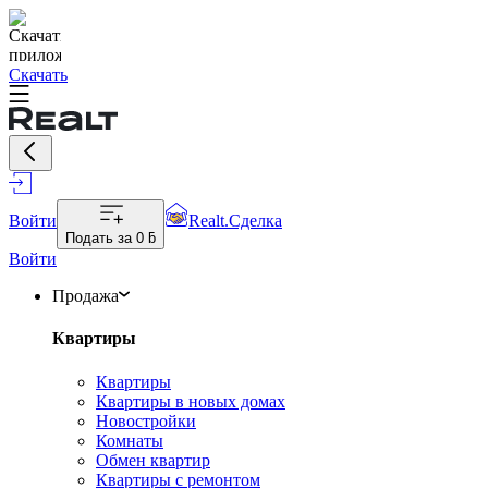
Скачать
Войти
Realt.Сделка
Подать за
0 ƃ
Войти
Продажа
Квартиры
Квартиры
Квартиры в новых домах
Новостройки
Комнаты
Обмен квартир
Квартиры с ремонтом