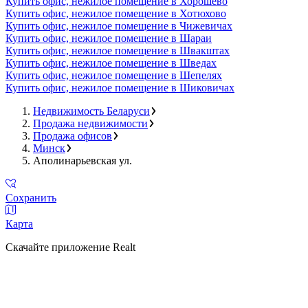
Купить офис, нежилое помещение в Хорошево
Купить офис, нежилое помещение в Хотюхово
Купить офис, нежилое помещение в Чижевичах
Купить офис, нежилое помещение в Шараи
Купить офис, нежилое помещение в Швакштах
Купить офис, нежилое помещение в Шведах
Купить офис, нежилое помещение в Шепелях
Купить офис, нежилое помещение в Шиковичах
Недвижимость Беларуси
Продажа недвижимости
Продажа офисов
Минск
Аполинарьевская ул.
Сохранить
Карта
Скачайте приложение Realt