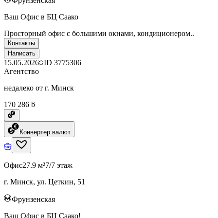
Фрунзенская
Ваш Офис в БЦ Саако
Просторный офис с большими окнами, кондиционером..
Контакты
Написать
15.05.2026
ID
3775306
Агентство
недалеко от г. Минск
170 286 ƃ
Конвертер валют
Офис
27.9 м²
7/7 этаж
г. Минск, ул. Цеткин, 51
Фрунзенская
Ваш Офис в БЦ Саако!