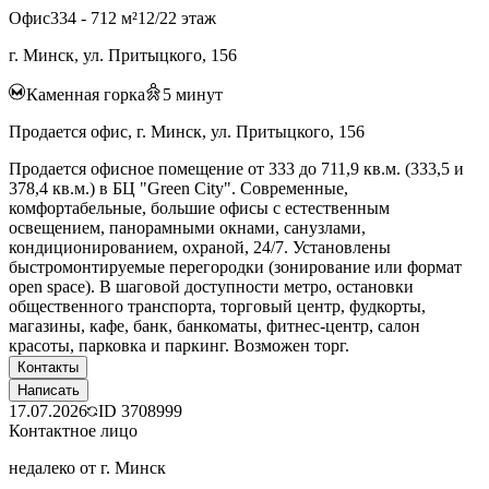
Офис
334 - 712 м²
12/22 этаж
г. Минск, ул. Притыцкого, 156
Каменная горка
5
минут
Продается офис, г. Минск, ул. Притыцкого, 156
Продается офисное помещение от 333 до 711,9 кв.м. (333,5 и
378,4 кв.м.) в БЦ "Green City". Современные,
комфортабельные, большие офисы с естественным
освещением, панорамными окнами, санузлами,
кондиционированием, охраной, 24/7. Установлены
быстромонтируемые перегородки (зонирование или формат
open space). В шаговой доступности метро, остановки
общественного транспорта, торговый центр, фудкорты,
магазины, кафе, банк, банкоматы, фитнес-центр, салон
красоты, парковка и паркинг. Возможен торг.
Контакты
Написать
17.07.2026
ID
3708999
Контактное лицо
недалеко от г. Минск