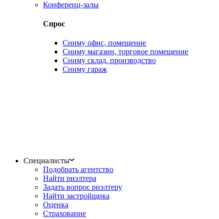
Конференц-залы
Спрос
Сниму офис, помещение
Сниму магазин, торговое помещение
Сниму склад, производство
Сниму гараж
Специалисты
Подобрать агентство
Найти риэлтера
Задать вопрос риэлтеру
Найти застройщика
Оценка
Страхование