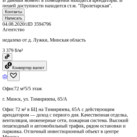
В данный момент в помещении находятся арендаторы. В
пешей доступности находится ст.м. "Пролетарская".
Контакты
Написать
04.08.2026
ID
3594796
Агентство
недалеко от д. Лужки, Минская область
3 379 ƃ/м²
Конвертер валют
Офис
72 м²
5/5 этаж
г. Минск, ул. Тимирязева, 65/А
Офис 72 м² в БЦ на Тимирязева, 65А с действующим
арендатором — доход с первого дня. Качественная отделка,
вентиляция, инженерные сети, пожарная система. Высокий
пешеходный и автомобильный трафик, рядом остановки и
парковка. Отличный инвестиционный объект в центре
Минска.