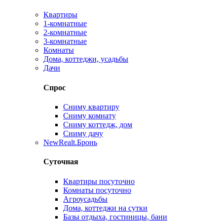
Квартиры
1-комнатные
2-комнатные
3-комнатные
Комнаты
Дома, коттеджи, усадьбы
Дачи
Спрос
Сниму квартиру
Сниму комнату
Сниму коттедж, дом
Сниму дачу
New
Realt.Бронь
Суточная
Квартиры посуточно
Комнаты посуточно
Агроусадьбы
Дома, коттеджи на сутки
Базы отдыха, гостиницы, бани