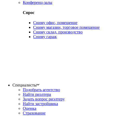
Конференц-залы
Спрос
Сниму офис, помещение
Сниму магазин, торговое помещение
Сниму склад, производство
Сниму гараж
Специалисты
Подобрать агентство
Найти риэлтера
Задать вопрос риэлтеру
Найти застройщика
Оценка
Страхование