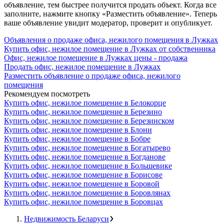
объявление, тем быстрее получится продать объект. Когда все
заполните, нажмите кнопку «Разместить объявление». Теперь
ваше объявление увидит модератор, проверит и опубликует.
Объявления о продаже офиса, нежилого помещения в Лужках
Купить офис, нежилое помещение в Лужках от собственника
Офис, нежилое помещение в Лужках цены - продажа
Продать офис, нежилое помещение в Лужках
Разместить объявление о продаже офиса, нежилого
помещения
Рекомендуем посмотреть
Купить офис, нежилое помещение в Белокорце
Купить офис, нежилое помещение в Березино
Купить офис, нежилое помещение в Березинском
Купить офис, нежилое помещение в Блони
Купить офис, нежилое помещение в Бобре
Купить офис, нежилое помещение в Богатырево
Купить офис, нежилое помещение в Богданове
Купить офис, нежилое помещение в Большевике
Купить офис, нежилое помещение в Борисове
Купить офис, нежилое помещение в Боровой
Купить офис, нежилое помещение в Боровлянах
Купить офис, нежилое помещение в Боровцах
Недвижимость Беларуси