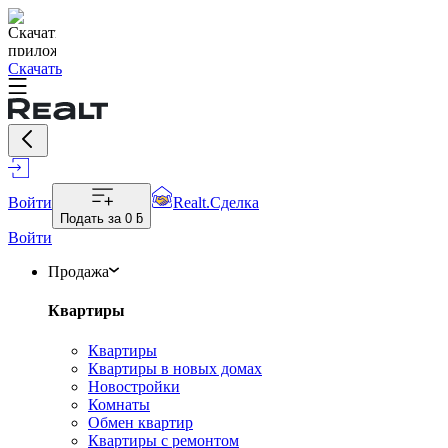
Скачать
Войти
Realt.Сделка
Подать за
0 ƃ
Войти
Продажа
Квартиры
Квартиры
Квартиры в новых домах
Новостройки
Комнаты
Обмен квартир
Квартиры с ремонтом