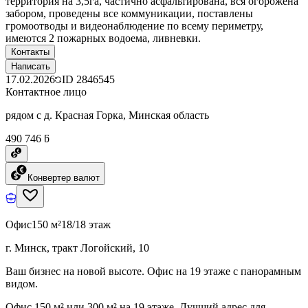
территория на 3,5га, частично асфальтирована, вся огорожена
забором, проведены все коммуникации, поставлены
громоотводы и видеонаблюдение по всему периметру,
имеются 2 пожарных водоема, ливневки.
Контакты
Написать
17.02.2026
ID
2846545
Контактное лицо
рядом с д. Красная Горка, Минская область
490 746 ƃ
Конвертер валют
Офис
150 м²
18/18 этаж
г. Минск, тракт Логойский, 10
Ваш бизнес на новой высоте. Офис на 19 этаже с панорамным
видом.
Офис 150 м² или 300 м² на 19 этаже. Лучший адрес для