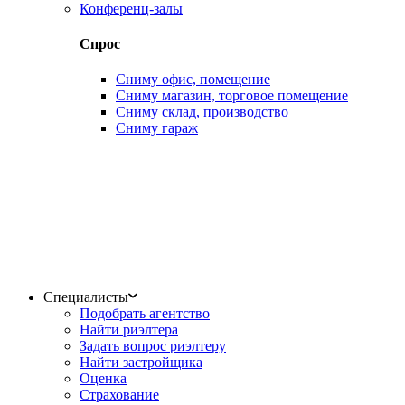
Конференц-залы
Спрос
Сниму офис, помещение
Сниму магазин, торговое помещение
Сниму склад, производство
Сниму гараж
Специалисты
Подобрать агентство
Найти риэлтера
Задать вопрос риэлтеру
Найти застройщика
Оценка
Страхование