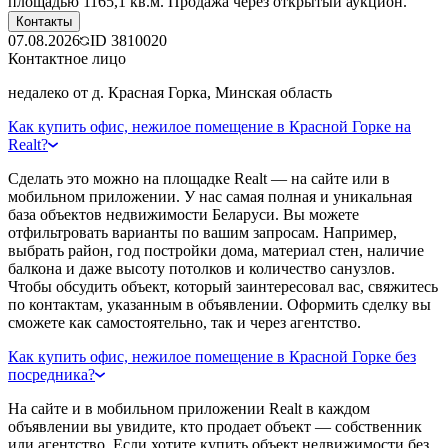
площадью 1165,1 кв.м. Продажа через открытый аукцион.
Контакты
07.08.2026
ID
3810020
Контактное лицо
недалеко от д. Красная Горка, Минская область
Как купить офис, нежилое помещение в Красной Горке на
Realt?
Сделать это можно на площадке Realt — на сайте или в
мобильном приложении. У нас самая полная и уникальная
база объектов недвижимости Беларуси. Вы можете
отфильтровать варианты по вашим запросам. Например,
выбрать район, год постройки дома, материал стен, наличие
балкона и даже высоту потолков и количество санузлов.
Чтобы обсудить объект, который заинтересовал вас, свяжитесь
по контактам, указанным в объявлении. Оформить сделку вы
сможете как самостоятельно, так и через агентство.
Как купить офис, нежилое помещение в Красной Горке без
посредника?
На сайте и в мобильном приложении Realt в каждом
объявлении вы увидите, кто продает объект — собственник
или агентство. Если хотите купить объект недвижимости без