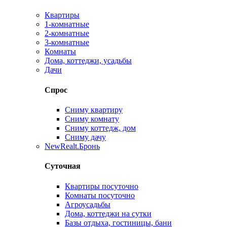
Квартиры
1-комнатные
2-комнатные
3-комнатные
Комнаты
Дома, коттеджи, усадьбы
Дачи
Спрос
Сниму квартиру
Сниму комнату
Сниму коттедж, дом
Сниму дачу
New
Realt.Бронь
Суточная
Квартиры посуточно
Комнаты посуточно
Агроусадьбы
Дома, коттеджи на сутки
Базы отдыха, гостиницы, бани