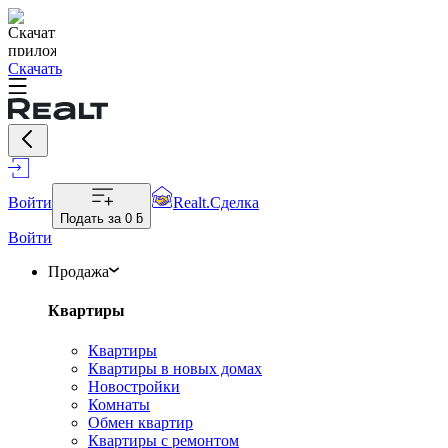
Скачать
Войти
Realt.Сделка
Подать за
0 ƃ
Войти
Продажа
Квартиры
Квартиры
Квартиры в новых домах
Новостройки
Комнаты
Обмен квартир
Квартиры с ремонтом