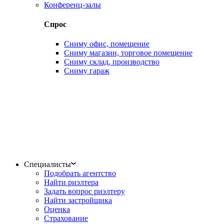
Конференц-залы
Спрос
Сниму офис, помещение
Сниму магазин, торговое помещение
Сниму склад, производство
Сниму гараж
Специалисты
Подобрать агентство
Найти риэлтера
Задать вопрос риэлтеру
Найти застройщика
Оценка
Страхование