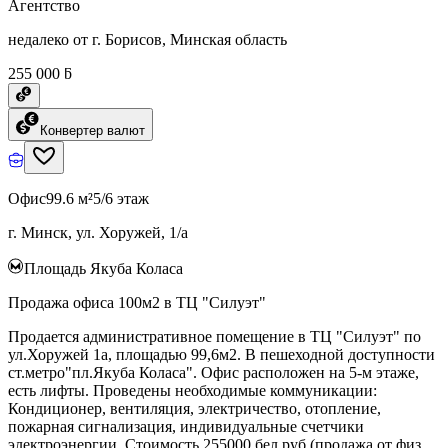
Агентство
недалеко от г. Борисов, Минская область
255 000 ƃ
Конвертер валют
Офис
99.6 м²
5/6 этаж
г. Минск, ул. Хоружей, 1/а
Площадь Якуба Коласа
Продажа офиса 100м2 в ТЦ "Силуэт"
Продается административное помещение в ТЦ "Силуэт" по
ул.Хоружей 1а, площадью 99,6м2. В пешеходной доступности
ст.метро"пл.Якуба Коласа". Офис расположен на 5-м этаже,
есть лифты. Проведены необходимые коммуникации:
Кондиционер, вентиляция, электричество, отопление,
пожарная сигнализация, индивидуальные счетчики
электроэнергии. Стоимость 255000 бел руб (продажа от физ.