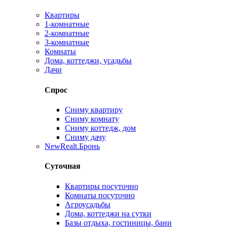
Квартиры
1-комнатные
2-комнатные
3-комнатные
Комнаты
Дома, коттеджи, усадьбы
Дачи
Спрос
Сниму квартиру
Сниму комнату
Сниму коттедж, дом
Сниму дачу
New
Realt.Бронь
Суточная
Квартиры посуточно
Комнаты посуточно
Агроусадьбы
Дома, коттеджи на сутки
Базы отдыха, гостиницы, бани