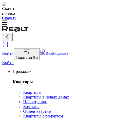
Скачать
Войти
Realt.Сделка
Подать за
0 ƃ
Войти
Продажа
Квартиры
Квартиры
Квартиры в новых домах
Новостройки
Комнаты
Обмен квартир
Квартиры с ремонтом