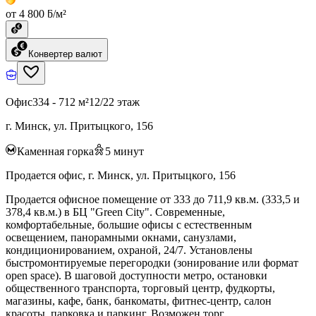
от 4 800 ƃ/м²
Конвертер валют
Офис
334 - 712 м²
12/22 этаж
г. Минск, ул. Притыцкого, 156
Каменная горка
5
минут
Продается офис, г. Минск, ул. Притыцкого, 156
Продается офисное помещение от 333 до 711,9 кв.м. (333,5 и
378,4 кв.м.) в БЦ "Green City". Современные,
комфортабельные, большие офисы с естественным
освещением, панорамными окнами, санузлами,
кондиционированием, охраной, 24/7. Установлены
быстромонтируемые перегородки (зонирование или формат
open space). В шаговой доступности метро, остановки
общественного транспорта, торговый центр, фудкорты,
магазины, кафе, банк, банкоматы, фитнес-центр, салон
красоты, парковка и паркинг. Возможен торг.