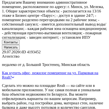
Предлагаем Вашему вниманию административное
помещение, расположенное по адресу: г. Минск, ул. Мележа,
1. Общие характеристики объекта: - располагается на 13/16
этаже в Бизнес-центре «Парус»; - доступ в здание 24/7; -
помещение разделено перегородками на 2 рабочие зоны; -
собственный санузел; - имеется дополнительный вывод воды/
канализации; - каждая рабочая зона оснащена кондиционером;
- действующая приточно-вытяжная вентиляция; - пожарная
сигнализация; - заведен интернет; - установлен ИПУ
Контакты
Написать
29.07.2026
ID
4193452
Агентство
недалеко от д. Большой Тростенец, Минская область
Как купить офис, нежилое помещение на ул. Парковая на
Realt?
Сделать это можно на площадке Realt — на сайте или в
мобильном приложении. У нас самая полная и уникальная
база объектов недвижимости Беларуси. Вы можете
отфильтровать варианты по вашим запросам. Например,
выбрать район, год постройки дома, материал стен, наличие
балкона и даже высоту потолков и количество санузлов.