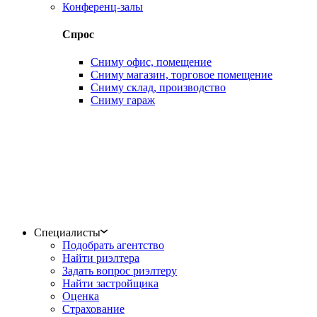
Конференц-залы
Спрос
Сниму офис, помещение
Сниму магазин, торговое помещение
Сниму склад, производство
Сниму гараж
Специалисты
Подобрать агентство
Найти риэлтера
Задать вопрос риэлтеру
Найти застройщика
Оценка
Страхование