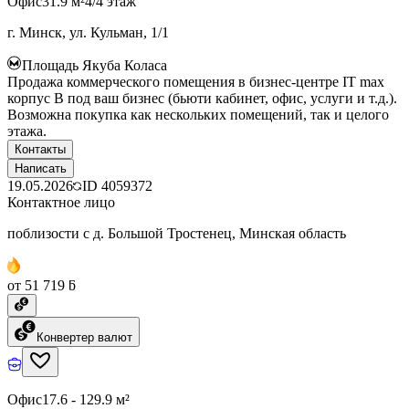
Офис
31.9 м²
4/4 этаж
г. Минск, ул. Кульман, 1/1
Площадь Якуба Коласа
Продажа коммерческого помещения в бизнес-центре IT max
корпус B под ваш бизнес (бьюти кабинет, офис, услуги и т.д.).
Возможна покупка как нескольких помещений, так и целого
этажа.
Контакты
Написать
19.05.2026
ID
4059372
Контактное лицо
поблизости с д. Большой Тростенец, Минская область
от 51 719 ƃ
Конвертер валют
Офис
17.6 - 129.9 м²