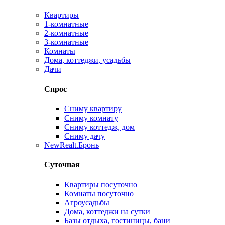
Квартиры
1-комнатные
2-комнатные
3-комнатные
Комнаты
Дома, коттеджи, усадьбы
Дачи
Спрос
Сниму квартиру
Сниму комнату
Сниму коттедж, дом
Сниму дачу
New
Realt.Бронь
Суточная
Квартиры посуточно
Комнаты посуточно
Агроусадьбы
Дома, коттеджи на сутки
Базы отдыха, гостиницы, бани