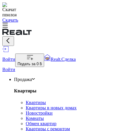
Скачать
Войти
Realt.Сделка
Подать за
0 ƃ
Войти
Продажа
Квартиры
Квартиры
Квартиры в новых домах
Новостройки
Комнаты
Обмен квартир
Квартиры с ремонтом