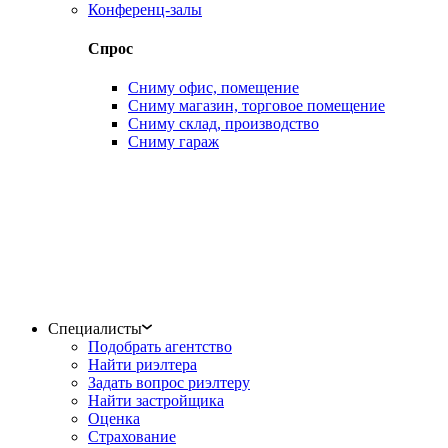
Конференц-залы
Спрос
Сниму офис, помещение
Сниму магазин, торговое помещение
Сниму склад, производство
Сниму гараж
Специалисты
Подобрать агентство
Найти риэлтера
Задать вопрос риэлтеру
Найти застройщика
Оценка
Страхование