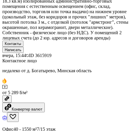
18.3 кв.м) изолированных административно-торговых
помещения с естественным освещением (офис, склад,
производство, торговля или точка выдачи) на нижнем уровне
(цокольный этаж, без коридоров и прочих "лишних" метров),
высотой потолка 3 м., с отделкой (потолок "армстронг", стены
окрашенные, пол керамогранит, двери металлические).
Собственник - физическое лицо (без НДС). У помещений 2
лицевых счета (до 2 юр. адресов и договоров аренды)
Контакты
Написать
вчера, 15:44
ID
3615919
Контактное лицо
недалеко от д. Богатырево, Минская область
от 5 289 ƃ/м²
Конвертер валют
Офис
40 - 1550 м²
7/15 этаж