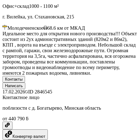
Офис+склад
1000 - 1100 м²
г. Вилейка, ул. Стахановская, 215
Молодечненское
68.6
км от МКАД
Идеальное место для открытия нового производства!!! Объект
состоит из 2ух административных зданий (820м2 и 86м2),
КПП , ворота на въезде с электроприводом. Небольшой склад
с рампой, гаражи, свои железнодорожные пути. Огромная
территория на 3,5га, частично асфальтирована, вся огорожена
забором, проведены все коммуникации, поставлены
громоотводы и видеонаблюдение по всему периметру,
имеются 2 пожарных водоема, ливневки.
Контакты
Написать
17.02.2026
ID
2846545
Контактное лицо
поблизости с д. Богатырево, Минская область
от 440 790 ƃ
Конвертер валют