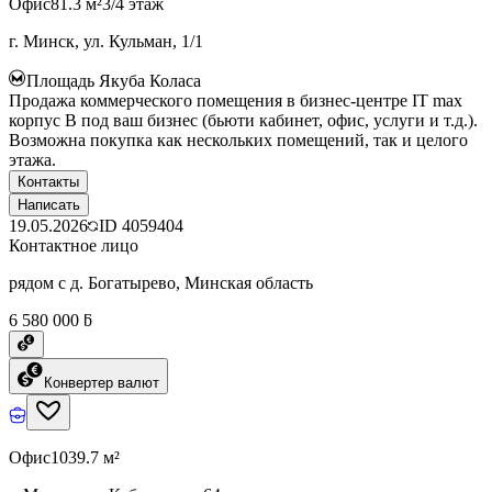
Офис
81.3 м²
3/4 этаж
г. Минск, ул. Кульман, 1/1
Площадь Якуба Коласа
Продажа коммерческого помещения в бизнес-центре IT max
корпус B под ваш бизнес (бьюти кабинет, офис, услуги и т.д.).
Возможна покупка как нескольких помещений, так и целого
этажа.
Контакты
Написать
19.05.2026
ID
4059404
Контактное лицо
рядом с д. Богатырево, Минская область
6 580 000 ƃ
Конвертер валют
Офис
1039.7 м²