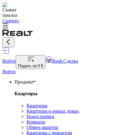
Скачать
Войти
Realt.Сделка
Подать за
0 ƃ
Войти
Продажа
Квартиры
Квартиры
Квартиры в новых домах
Новостройки
Комнаты
Обмен квартир
Квартиры с ремонтом