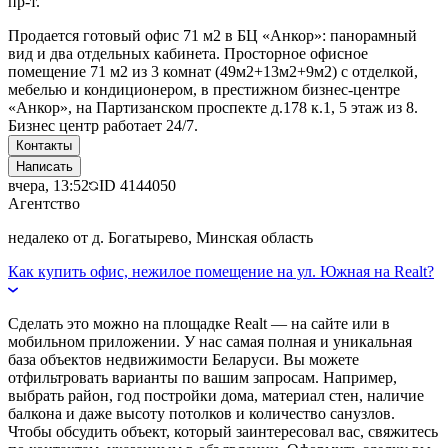
пр-т.
Продается готовый офис 71 м2 в БЦ «Анкор»: панорамный
вид и два отдельных кабинета. Просторное офисное
помещение 71 м2 из 3 комнат (49м2+13м2+9м2) с отделкой,
мебелью и кондиционером, в престижном бизнес-центре
«Анкор», на Партизанском проспекте д.178 к.1, 5 этаж из 8.
Бизнес центр работает 24/7.
Контакты
Написать
вчера, 13:52
ID
4144050
Агентство
недалеко от д. Богатырево, Минская область
Как купить офис, нежилое помещение на ул. Южная на Realt?
Сделать это можно на площадке Realt — на сайте или в
мобильном приложении. У нас самая полная и уникальная
база объектов недвижимости Беларуси. Вы можете
отфильтровать варианты по вашим запросам. Например,
выбрать район, год постройки дома, материал стен, наличие
балкона и даже высоту потолков и количество санузлов.
Чтобы обсудить объект, который заинтересовал вас, свяжитесь