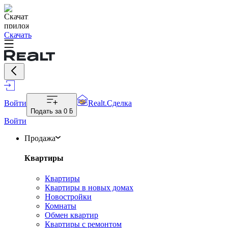
Скачать
Войти
Realt.Сделка
Подать за
0 ƃ
Войти
Продажа
Квартиры
Квартиры
Квартиры в новых домах
Новостройки
Комнаты
Обмен квартир
Квартиры с ремонтом