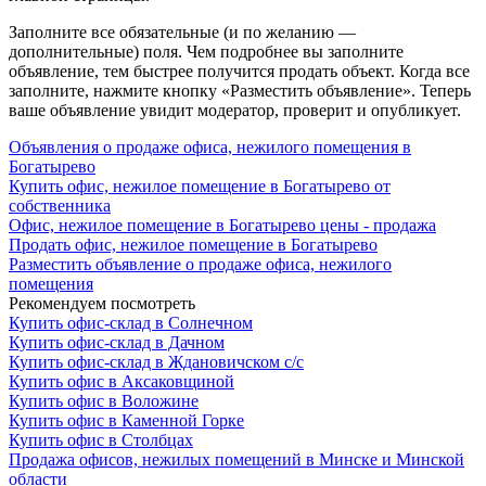
Заполните все обязательные (и по желанию —
дополнительные) поля. Чем подробнее вы заполните
объявление, тем быстрее получится продать объект. Когда все
заполните, нажмите кнопку «Разместить объявление». Теперь
ваше объявление увидит модератор, проверит и опубликует.
Объявления о продаже офиса, нежилого помещения в
Богатырево
Купить офис, нежилое помещение в Богатырево от
собственника
Офис, нежилое помещение в Богатырево цены - продажа
Продать офис, нежилое помещение в Богатырево
Разместить объявление о продаже офиса, нежилого
помещения
Рекомендуем посмотреть
Купить офис-склад в Солнечном
Купить офис-склад в Дачном
Купить офис-склад в Ждановичском с/с
Купить офис в Аксаковщиной
Купить офис в Воложине
Купить офис в Каменной Горке
Купить офис в Столбцах
Продажа офисов, нежилых помещений в Минске и Минской
области