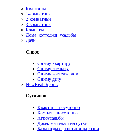
Квартиры
1-комнатные
2-комнатные
3-комнатные
Комнаты
Дома, коттеджи, усадьбы
Дачи
Спрос
Сниму квартиру
Сниму комнату
Сниму коттедж, дом
Сниму дачу
New
Realt.Бронь
Суточная
Квартиры посуточно
Комнаты посуточно
Агроусадьбы
Дома, коттеджи на сутки
Базы отдыха, гостиницы, бани