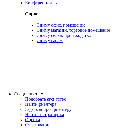
Конференц-залы
Спрос
Сниму офис, помещение
Сниму магазин, торговое помещение
Сниму склад, производство
Сниму гараж
Специалисты
Подобрать агентство
Найти риэлтера
Задать вопрос риэлтеру
Найти застройщика
Оценка
Страхование