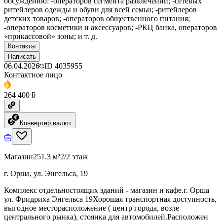
обсуждению: -операторов сегмента развлечений; -сетевых
ритейлеров одежды и обуви для всей семьи; -ритейлеров
детских товаров; -операторов общественного питания;
-операторов косметики и аксессуаров; -РКЦ банка, операторов
«прикассовой» зоны; и т. д.
Контакты
Написать
06.04.2026
ID
4035955
Контактное лицо
264 400 ƃ
Конвертер валют
Магазин
251.3 м²
2/2 этаж
г. Орша, ул. Энгельса, 19
Комплекс отдельностоящих зданий - магазин и кафе.г. Орша
ул. Фридриха Энгельса 19Хорошая транспортная доступность,
выгодное месторасположение ( центр города, возле
центрального рынка), стоянка для автомобилей.Расположен