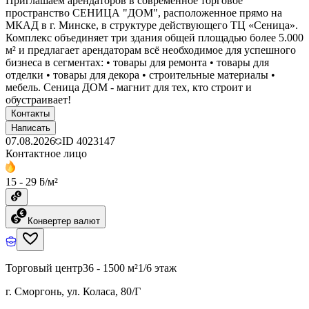
Приглашаем арендаторов в современное торговое
пространство СЕНИЦА "ДОМ", расположенное прямо на
МКАД в г. Минске, в структуре действующего ТЦ «Сеница».
Комплекс объединяет три здания общей площадью более 5.000
м² и предлагает арендаторам всё необходимое для успешного
бизнеса в сегментах: • товары для ремонта • товары для
отделки • товары для декора • строительные материалы •
мебель. Сеница ДОМ - магнит для тех, кто строит и
обустраивает!
Контакты
Написать
07.08.2026
ID
4023147
Контактное лицо
15 - 29 ƃ/м²
Конвертер валют
Торговый центр
36 - 1500 м²
1/6 этаж
г. Сморгонь, ул. Коласа, 80/Г