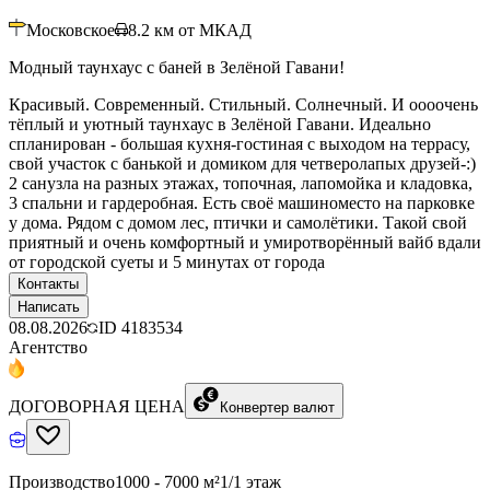
Московское
8.2
км от МКАД
Модный таунхаус с баней в Зелёной Гавани!
Красивый. Современный. Стильный. Солнечный. И оооочень
тёплый и уютный таунхаус в Зелёной Гавани. Идеально
спланирован - большая кухня-гостиная с выходом на террасу,
свой участок с банькой и домиком для четверолапых друзей-:)
2 санузла на разных этажах, топочная, лапомойка и кладовка,
3 спальни и гардеробная. Есть своё машиноместо на парковке
у дома. Рядом с домом лес, птички и самолётики. Такой свой
приятный и очень комфортный и умиротворённый вайб вдали
от городской суеты и 5 минутах от города
Контакты
Написать
08.08.2026
ID
4183534
Агентство
ДОГОВОРНАЯ ЦЕНА
Конвертер валют
Производство
1000 - 7000 м²
1/1 этаж