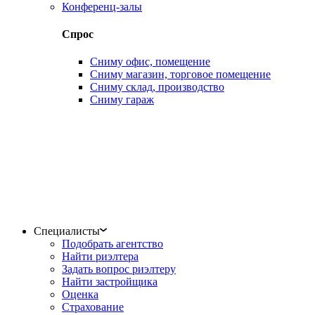
Конференц-залы
Спрос
Сниму офис, помещение
Сниму магазин, торговое помещение
Сниму склад, производство
Сниму гараж
Специалисты
Подобрать агентство
Найти риэлтера
Задать вопрос риэлтеру
Найти застройщика
Оценка
Страхование