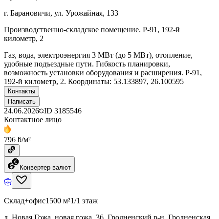
г. Барановичи, ул. Урожайная, 133
Производственно-складское помещение. Р-91, 192-й
километр, 2
Газ, вода, электроэнергия 3 МВт (до 5 МВт), отопление,
удобные подъездные пути. Гибкость планировки,
возможность установки оборудования и расширения. Р-91,
192-й километр, 2. Координаты: 53.133897, 26.100595
Контакты
Написать
24.06.2026
ID
3185546
Контактное лицо
796 ƃ/м²
Конвертер валют
Склад+офис
1500 м²
1/1 этаж
д. Новая Гожа, новая гожа, 36, Гродненский р-н, Гродненская