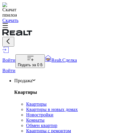
Скачать
Войти
Realt.Сделка
Подать за
0 ƃ
Войти
Продажа
Квартиры
Квартиры
Квартиры в новых домах
Новостройки
Комнаты
Обмен квартир
Квартиры с ремонтом