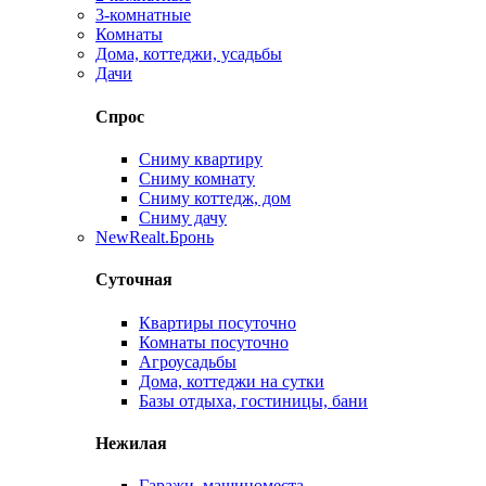
3-комнатные
Комнаты
Дома, коттеджи, усадьбы
Дачи
Спрос
Сниму квартиру
Сниму комнату
Сниму коттедж, дом
Сниму дачу
New
Realt.Бронь
Суточная
Квартиры посуточно
Комнаты посуточно
Агроусадьбы
Дома, коттеджи на сутки
Базы отдыха, гостиницы, бани
Нежилая
Гаражи, машиноместа