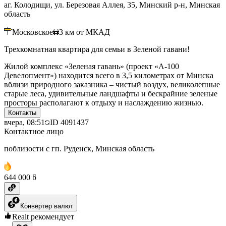
аг. Колодищи, ул. Березовая Аллея, 35, Минский р-н, Минская
область
Московское
3
км от МКАД
Трехкомнатная квартира для семьи в Зеленой гавани!
Жилой комплекс «Зеленая гавань» (проект «А-100
Девелопмент») находится всего в 3,5 километрах от Минска
вблизи природного заказника – чистый воздух, великолепные
старые леса, удивительные ландшафты и бескрайние зеленые
просторы располагают к отдыху и наслаждению жизнью.
Контакты
вчера, 08:51
ID
4091437
Контактное лицо
поблизости с гп. Руденск, Минская область
644 000 ƃ
Конвертер валют
Realt рекомендует