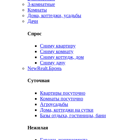
3-комнатные
Комнаты
Дома, коттеджи, усадьбы
Дачи
Спрос
Сниму квартиру
Сниму комнату
Сниму коттедж, дом
Сниму дачу
New
Realt.Бронь
Суточная
Квартиры посуточно
Комнаты посуточно
Агроусадьбы
Дома, коттеджи на сутки
Базы отдыха, гостиницы, бани
Нежилая
Гаражи, машиноместа