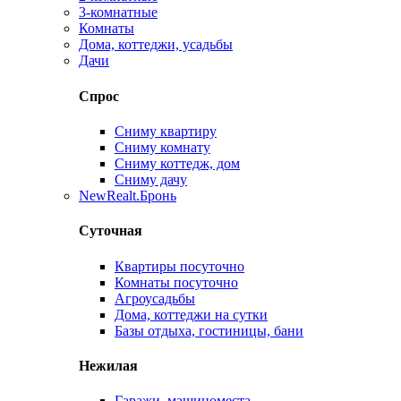
3-комнатные
Комнаты
Дома, коттеджи, усадьбы
Дачи
Спрос
Сниму квартиру
Сниму комнату
Сниму коттедж, дом
Сниму дачу
New
Realt.Бронь
Суточная
Квартиры посуточно
Комнаты посуточно
Агроусадьбы
Дома, коттеджи на сутки
Базы отдыха, гостиницы, бани
Нежилая
Гаражи, машиноместа