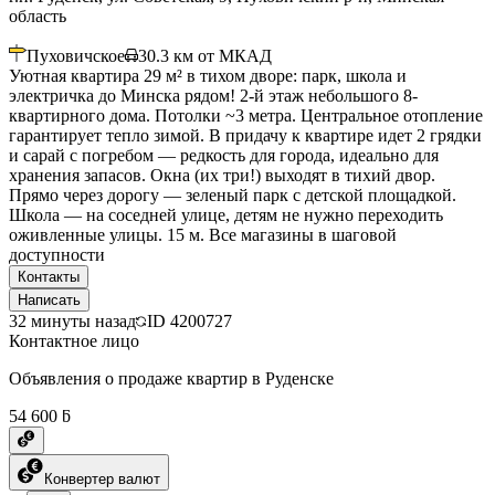
область
Пуховичское
30.3
км от МКАД
Уютная квартира 29 м² в тихом дворе: парк, школа и
электричка до Минска рядом! 2-й этаж небольшого 8-
квартирного дома. Потолки ~3 метра. Центральное отопление
гарантирует тепло зимой. В придачу к квартире идет 2 грядки
и сарай с погребом — редкость для города, идеально для
хранения запасов. Окна (их три!) выходят в тихий двор.
Прямо через дорогу — зеленый парк с детской площадкой.
Школа — на соседней улице, детям не нужно переходить
оживленные улицы. 15 м. Все магазины в шаговой
доступности
Контакты
Написать
32 минуты назад
ID
4200727
Контактное лицо
Объявления о продаже квартир в Руденске
54 600 ƃ
Конвертер валют