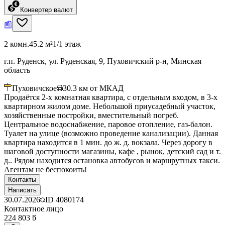
Конвертер валют
2 комн.
45.2 м²
1/1 этаж
г.п. Руденск, ул. Руденская, 9, Пуховичский р-н, Минская
область
Пуховичское
30.3
км от МКАД
Продаётся 2-х комнатная квартира, с отдельным входом, в 3-х
квартирном жилом доме. Небольшой приусадебный участок,
хозяйственные постройки, вместительный погреб.
Центральное водоснабжение, паровое отопление, газ-балон.
Туалет на улице (возможно проведение канализации). Данная
квартира находится в 1 мин. до ж. д. вокзала. Через дорогу в
шаговой доступности магазины, кафе , рынок, детский сад и т.
д.. Рядом находится остановка автобусов и маршрутных такси.
Агентам не беспокоить!
Контакты
Написать
30.07.2026
ID
4080174
Контактное лицо
224 803 ƃ