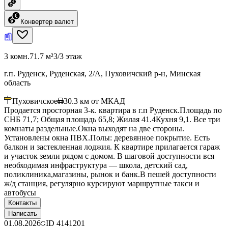
Конвертер валют
3 комн.
71.7 м²
3/3 этаж
г.п. Руденск, Руденская, 2/А, Пуховичский р-н, Минская
область
Пуховичское
30.3
км от МКАД
Продается просторная 3-к. квартира в г.п Руденск.Площадь по
СНБ 71,7; Общая площадь 65,8; Жилая 41.4Кухня 9,1. Все три
комнаты раздельные.Окна выходят на две стороны.
Установлены окна ПВХ.Полы: деревянное покрытие. Есть
балкон и застекленная лоджия. К квартире прилагается гараж
и участок земли рядом с домом. В шаговой доступности вся
необходимая инфраструктура — школа, детский сад,
поликлиника,магазины, рынок и банк.В пешей доступности
ж/д станция, регулярно курсируют маршрутные такси и
автобусы
Контакты
Написать
01.08.2026
ID
4141201