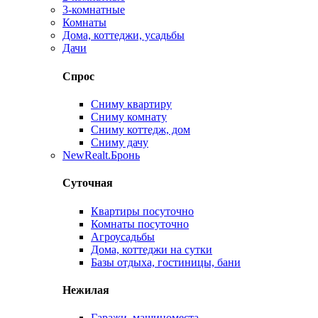
3-комнатные
Комнаты
Дома, коттеджи, усадьбы
Дачи
Спрос
Сниму квартиру
Сниму комнату
Сниму коттедж, дом
Сниму дачу
New
Realt.Бронь
Суточная
Квартиры посуточно
Комнаты посуточно
Агроусадьбы
Дома, коттеджи на сутки
Базы отдыха, гостиницы, бани
Нежилая
Гаражи, машиноместа