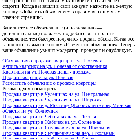
электронной почты. Также можно войти на сайт через
соцсети. Когда вы зашли в свой аккаунт, нажмите на желтую
кнопку «Добавить объявление» в правом верхнем углу
главной страницы.
Заполните все обязательные (и по желанию —
дополнительные) поля. Чем подробнее вы заполните
объявление, тем быстрее получится продать объект. Когда все
заполните, нажмите кнопку «Разместить объявление». Теперь
ваше объявление увидит модератор, проверит и опубликует.
Объявления о продаже квартир на ул. Полевая
Купить квартиру на ул. Полевая от собственника
Квартиры на ул. Полевая цены - продажа
Продать квартиру на ул. Полевая
Разместить объявление о продаже квартиры
Рекомендуем посмотреть
Продажа квартир в Чуденичах на ул. Центральная
Продажа квартир в Чуденичах на ул. Широкая
Продажа квартир в д. Мостище (Логойский район, Минская
область) на ул. Солнечная
Продажа квартир в Чеботарях на ул. Лесная
Продажа квартир в Жабичах на ул. Солнечная
Продажа квартир в Янушковичах на ул. Школьная
Продажа квартир в Янушковичах на пер. Школьный
Продажа квартир в Любани на ул. Я.Купалы