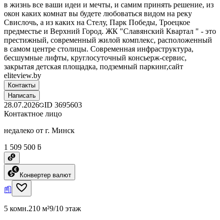
в жизнь все ваши идеи и мечты, и самим принять решение, из
окон каких комнат вы будете любоваться видом на реку
Свислочь, а из каких на Стелу, Парк Победы, Троецкое
предместье и Верхний Город. ЖК "Славянский Квартал " - это
престижный, современный жилой комплекс, расположенный
в самом центре столицы. Современная инфраструктура,
бесшумные лифты, круглосуточный консьерж-сервис,
закрытая детская площадка, подземный паркинг,сайт
eliteview.by
Контакты
Написать
28.07.2026
ID
3695603
Контактное лицо
недалеко от г. Минск
1 509 500 ƃ
Конвертер валют
5 комн.
210 м²
9/10 этаж