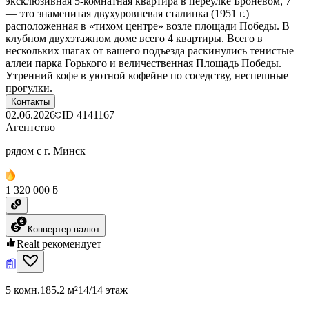
эксклюзивная 5-комнатная квартира в переулке Броневом, 7
— это знаменитая двухуровневая сталинка (1951 г.)
расположенная в «тихом центре» возле площади Победы. В
клубном двухэтажном доме всего 4 квартиры. Всего в
нескольких шагах от вашего подъезда раскинулись тенистые
аллеи парка Горького и величественная Площадь Победы.
Утренний кофе в уютной кофейне по соседству, неспешные
прогулки.
Контакты
02.06.2026
ID
4141167
Агентство
рядом с г. Минск
1 320 000 ƃ
Конвертер валют
Realt рекомендует
5 комн.
185.2 м²
14/14 этаж