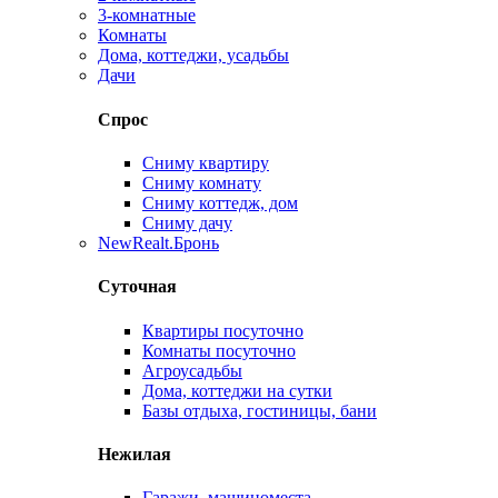
3-комнатные
Комнаты
Дома, коттеджи, усадьбы
Дачи
Спрос
Сниму квартиру
Сниму комнату
Сниму коттедж, дом
Сниму дачу
New
Realt.Бронь
Суточная
Квартиры посуточно
Комнаты посуточно
Агроусадьбы
Дома, коттеджи на сутки
Базы отдыха, гостиницы, бани
Нежилая
Гаражи, машиноместа