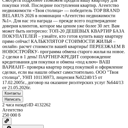
Смотреть подробнее Поможем продать вашу квартиру для
покупки этой. Последние поступления квартир. Агентство
недвижимости «Твоя столица» — победитель TOP BRAND
BELARUS 2026 в номинации «Агентство недвижимости
№1». Для нас эта награда — прежде всего подтверждение
доверия клиентов, которое мы ценим уже более 30 лет. Вам
может быть интересно: ТОП-20 ДЕШЕВЫХ КВАРТИР БАЗА
ПОКУПАТЕЛЕЙ – узнайте, кто готов купить вашу квартиру
прямо сейчас! КАЛЬКУЛЯТОР СТОИМОСТИ ЖИЛЬЯ –
онлайн- расчет стоимости вашей квартиры! ПЕРЕЕЗЖАЕМ В
НОВОСТРОЙКУ- программа обмена старого жилья на новое.
2 сделки в 1 день! ПАРТНЕР-КРЕДИТ сопровождение
кредитования для покупки и обмена «под ключ» ВАШ
ВАРИАНТ- проверка квартир перед покупкой и оформление
сделки, если вы нашли объект самостоятельно. ООО "Твоя
столица", УНП 101136973, лицензия №02240/15 от
17.02.2005г., договор на оказание риэлтерских услуг №644/13
от 21.05.2026г.
Контакты
Написать
2 часа назад
ID
4132262
Агентство
250 000 ƃ