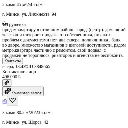
2 комн.
45 м²
2/4 этаж
г. Минск, ул. Либкнехта, 94
Грушевка
продам квартиру в отличном районе города(центр). домашний
телефон и интернет.продажа от собственника, никаких
проблем с документами нет. два сквера, поликлиника , банк
во дворе, множество магазинов в шаговой доступности. рядом
метро.квартира частично с ремонтом. свой подвал. с
продажей не тороплюсь. риэлторов и агенства не беспокоить.
Контакты
вчера, 13:43
ID
3848665
Контактное лицо
496 000 ƃ
Конвертер валют
3 комн.
80.2 м²
20/23 этаж
г. Минск, ул. Щорса, 42