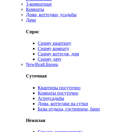
3-комнатные
Комнаты
Дома, коттеджи, усадьбы
Дачи
Спрос
Сниму квартиру
Сниму комнату
Сниму коттедж, дом
Сниму дачу
New
Realt.Бронь
Суточная
Квартиры посуточно
Комнаты посуточно
Агроусадьбы
Дома, коттеджи на сутки
Базы отдыха, гостиницы, бани
Нежилая
Гаражи, машиноместа