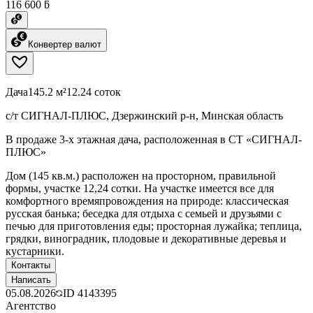
116 600 ƃ
Конвертер валют
Дача
145.2 м²
12.24 соток
с/т СИГНАЛ-ПЛЮС, Дзержинский р-н, Минская область
В продаже 3-х этажная дача, расположенная в СТ «СИГНАЛ-
ПЛЮС»
Дом (145 кв.м.) расположен на просторном, правильной
формы, участке 12,24 сотки. На участке имеется все для
комфортного времяпровождения на природе: классическая
русская банька; беседка для отдыха с семьей и друзьями с
печью для приготовления еды; просторная лужайка; теплица,
грядки, виноградник, плодовые и декоративные деревья и
кустарники.
Контакты
Написать
05.08.2026
ID
4143395
Агентство