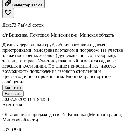
Конвертер валют
Дача
73.7 м²
4.9 соток
с/т Вишенка, Почтовая, Минский р-н, Минская область
Домик - деревянный сруб, обшит вагонкой с двумя
пристройками, мансардным этажом и погребом. На участке
также построены: хозблок ( душевая с печью и уборная),
теплица и гараж. Участок ухоженный, имеются садовые
деревья и кустарники. По улице природный газ, имеется
возможность подключения газового отопления и
круглогодичного проживания. Удобное транспортное
сообщение.
Контакты
Написать
30.07.2026
ID
4194258
Агентство
Объявления о продаже дач в с/т. Вишенка (Минский район,
Минская область)
337 939 ƃ