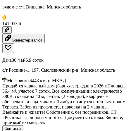
рядом с с/т. Вишенка, Минская область
141 053 ƃ
Конвертер валют
Дача
36.4 м²
6.9 соток
с/т Росинка-1, 197, Смолевичский р-н, Минская область
Московское
43
км от МКАД
Продаётся каркасный дом (барн-хаус), сдан в 2026 г.Площадь
36,4 м², участок 7 соток. Все коммуникации: электричество
380В, скважина 40 м, септик (2 колодца), кварцевые
обогреватели с датчиками. Тамбур и санузел с тёплым полом.
Терраса. Забор из профлиста, парковка на 2 машины.
Въезжайте и живите! Собственник, без посредников. СТ
«Росинка-1», дороги чистятся. Документы готовы. Звоните,
приезжайте смотреть.
Контакты