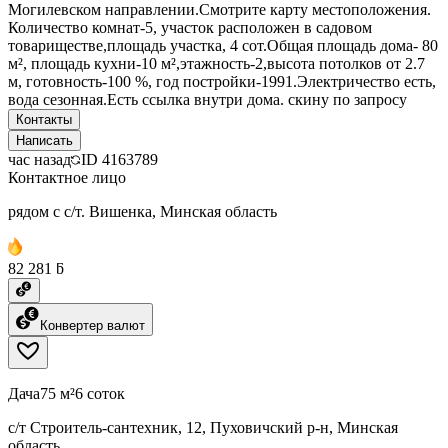
Могилевском направлении.Смотрите карту местоположения.
Количество комнат-5, участок расположен в садовом
товариществе,площадь участка, 4 сот.Общая площадь дома- 80
м², площадь кухни-10 м²,этажность-2,высота потолков от 2.7
м, готовность-100 %, год постройки-1991.Электричество есть,
вода сезонная.Есть ссылка внутри дома. скину по запросу
Контакты
Написать
час назад
ID
4163789
Контактное лицо
рядом с с/т. Вишенка, Минская область
82 281 ƃ
Конвертер валют
Дача
75 м²
6 соток
с/т Строитель-сантехник, 12, Пуховичский р-н, Минская
область