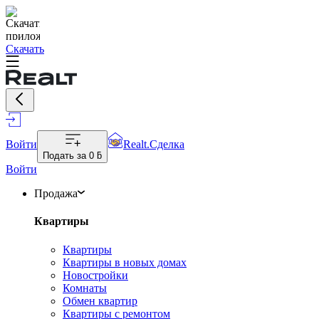
Скачать
Войти
Realt.Сделка
Подать за
0 ƃ
Войти
Продажа
Квартиры
Квартиры
Квартиры в новых домах
Новостройки
Комнаты
Обмен квартир
Квартиры с ремонтом