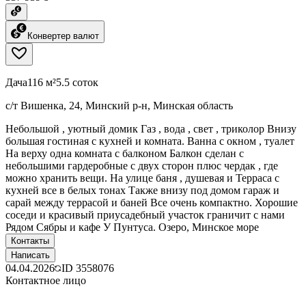
Конвертер валют
Дача
116 м²
5.5 соток
с/т Вишенка, 24, Минский р-н, Минская область
Небольшой , уютный домик Газ , вода , свет , триколор Внизу
большая гостиная с кухней и комната. Ванна с окном , туалет
На верху одна комната с балконом Балкон сделан с
небольшими гардеробные с двух сторон плюс чердак , где
можно хранить вещи. На улице баня , душевая и Терраса с
кухней все в белых тонах Также внизу под домом гараж и
сарай между террасой и баней Все очень компактно. Хорошие
соседи и красивый приусадебный участок граничит с нами
Рядом Сябры и кафе У Пунтуса. Озеро, Минское море
Контакты
Написать
04.04.2026
ID
3558076
Контактное лицо