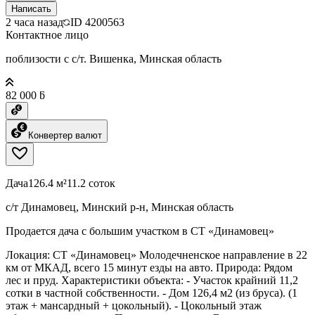
Написать
2 часа назад
ID
4200563
Контактное лицо
поблизости с с/т. Вишенка, Минская область
82 000 ƃ
Конвертер валют
Дача
126.4 м²
11.2 соток
с/т Динамовец, Минский р-н, Минская область
Продается дача с большим участком в СТ «Динамовец»
Локация: СТ «Динамовец» Молодечненское направление в 22
км от МКАД, всего 15 минут езды на авто. Природа: Рядом
лес и пруд. Характеристики объекта: - Участок крайний 11,2
сотки в частной собственности. - Дом 126,4 м2 (из бруса). (1
этаж + мансардный + цокольный). - Цокольный этаж