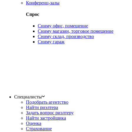
Конференц-залы
Спрос
Сниму офис, помещение
Сниму магазин, торговое помещение
Сниму склад, производство
Сниму гараж
Специалисты
Подобрать агентство
Найти риэлтера
Задать вопрос риэлтеру
Найти застройщика
Оценка
Страхование