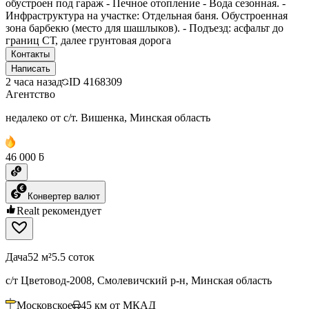
обустроен под гараж - Печное отопление - Вода сезонная. -
Инфраструктура на участке: Отдельная баня. Обустроенная
зона барбекю (место для шашлыков). - Подъезд: асфальт до
границ СТ, далее грунтовая дорога
Контакты
Написать
2 часа назад
ID
4168309
Агентство
недалеко от с/т. Вишенка, Минская область
46 000 ƃ
Конвертер валют
Realt рекомендует
Дача
52 м²
5.5 соток
с/т Цветовод-2008, Смолевичский р-н, Минская область
Московское
45
км от МКАД