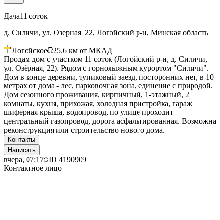
Дача
11 соток
д. Силичи, ул. Озерная, 22, Логойский р-н, Минская область
Логойское
25.6
км от МКАД
Продам дом с участком 11 соток (Логойский р-н, д. Силичи,
ул. Озёрная, 22). Рядом с горнолыжным курортом "Силичи".
Дом в конце деревни, тупиковый заезд, посторонних нет, в 10
метрах от дома - лес, парковочная зона, единение с природой.
Дом сезонного проживания, кирпичный, 1-этажный, 2
комнаты, кухня, прихожая, холодная пристройка, гараж,
шиферная крыша, водопровод, по улице проходит
центральный газопровод, дорога асфальтированная. Возможна
реконструкция или строительство нового дома.
Контакты
Написать
вчера, 07:17
ID
4190909
Контактное лицо