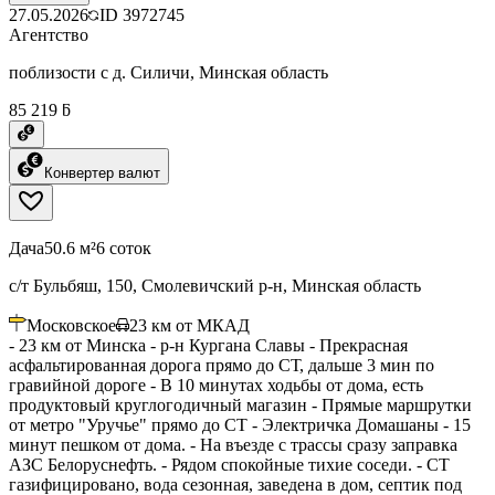
27.05.2026
ID
3972745
Агентство
поблизости с д. Силичи, Минская область
85 219 ƃ
Конвертер валют
Дача
50.6 м²
6 соток
с/т Бульбяш, 150, Смолевичский р-н, Минская область
Московское
23
км от МКАД
- 23 км от Минска - р-н Кургана Славы - Прекрасная
асфальтированная дорога прямо до СТ, дальше 3 мин по
гравийной дороге - В 10 минутах ходьбы от дома, есть
продуктовый круглогодичный магазин - Прямые маршрутки
от метро "Уручье" прямо до СТ - Электричка Домашаны - 15
минут пешком от дома. - На въезде с трассы сразу заправка
АЗС Белоруснефть. - Рядом спокойные тихие соседи. - СТ
газифицировано, вода сезонная, заведена в дом, септик под