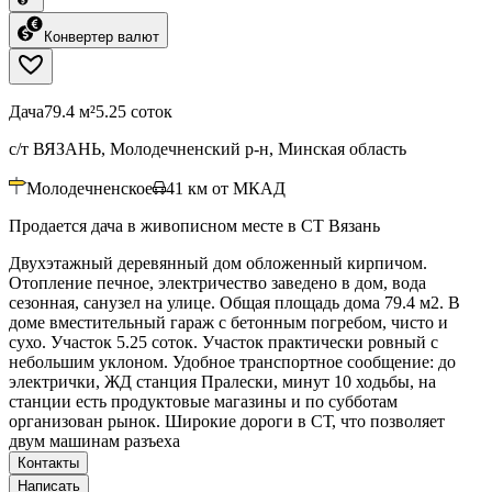
Конвертер валют
Дача
79.4 м²
5.25 соток
с/т ВЯЗАНЬ, Молодечненский р-н, Минская область
Молодечненское
41
км от МКАД
Продается дача в живописном месте в СТ Вязань
Двухэтажный деревянный дом обложенный кирпичом.
Отопление печное, электричество заведено в дом, вода
сезонная, санузел на улице. Общая площадь дома 79.4 м2. В
доме вместительный гараж с бетонным погребом, чисто и
сухо. Участок 5.25 соток. Участок практически ровный с
небольшим уклоном. Удобное транспортное сообщение: до
электрички, ЖД станция Пралески, минут 10 ходьбы, на
станции есть продуктовые магазины и по субботам
организован рынок. Широкие дороги в СТ, что позволяет
двум машинам разъеха
Контакты
Написать