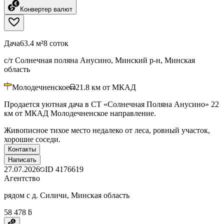
Конвертер валют
Дача
63.4 м²
8 соток
с/т Солнечная поляна Анусино, Минский р-н, Минская
область
Молодечненское
21.8
км от МКАД
Продается уютная дача в СТ «Солнечная Поляна Анусино» 22
км от МКАД Молодечненское направление.
Живописное тихое место недалеко от леса, ровный участок,
хорошие соседи.
Контакты
Написать
27.07.2026
ID
4176619
Агентство
рядом с д. Силичи, Минская область
58 478 ƃ