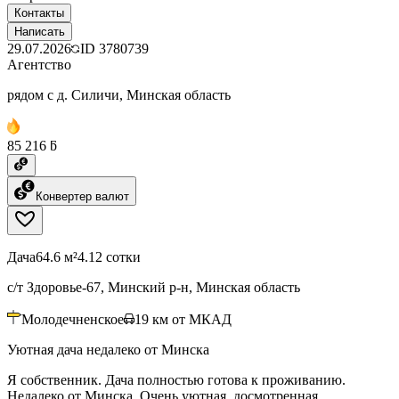
Контакты
Написать
29.07.2026
ID
3780739
Агентство
рядом с д. Силичи, Минская область
85 216 ƃ
Конвертер валют
Дача
64.6 м²
4.12 сотки
с/т Здоровье-67, Минский р-н, Минская область
Молодечненское
19
км от МКАД
Уютная дача недалеко от Минска
Я собственник. Дача полностью готова к проживанию.
Недалеко от Минска. Очень уютная, досмотренная,