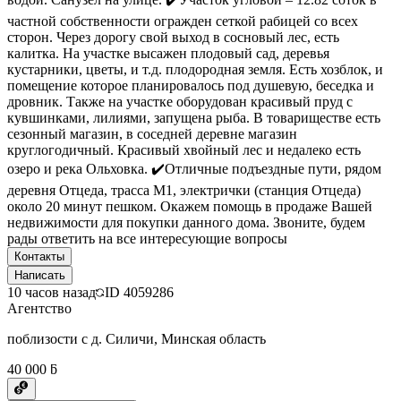
частной собственности огражден сеткой рабицей со всех
сторон. Через дорогу свой выход в сосновый лес, есть
калитка. На участке высажен плодовый сад, деревья
кустарники, цветы, и т.д. плодородная земля. Есть хозблок, и
помещение которое планировалось под душевую, беседка и
дровник. Также на участке оборудован красивый пруд с
кувшинками, лилиями, запущена рыба. В товариществе есть
сезонный магазин, в соседней деревне магазин
круглогодичный. Красивый хвойный лес и недалеко есть
озеро и река Ольховка. ✔️Отличные подъездные пути, рядом
деревня Отцеда, трасса М1, электрички (станция Отцеда)
около 20 минут пешком. Окажем помощь в продаже Вашей
недвижимости для покупки данного дома. Звоните, будем
рады ответить на все интересующие вопросы
Контакты
Написать
10 часов назад
ID
4059286
Агентство
поблизости с д. Силичи, Минская область
40 000 ƃ