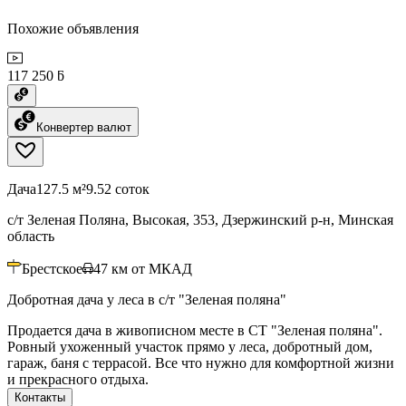
Похожие объявления
117 250 ƃ
Конвертер валют
Дача
127.5 м²
9.52 соток
с/т Зеленая Поляна, Высокая, 353, Дзержинский р-н, Минская
область
Брестское
47
км от МКАД
Добротная дача у леса в с/т "Зеленая поляна"
Продается дача в живописном месте в СТ "Зеленая поляна".
Ровный ухоженный участок прямо у леса, добротный дом,
гараж, баня с террасой. Все что нужно для комфортной жизни
и прекрасного отдыха.
Контакты