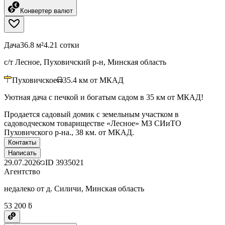
Конвертер валют
Дача
36.8 м²
4.21 сотки
с/т Лесное, Пуховичский р-н, Минская область
Пуховичское
35.4
км от МКАД
Уютная дача с печкой и богатым садом в 35 км от МКАД!
Продается садовый домик с земельным участком в
садоводческом товариществе «Лесное» МЗ СИиТО
Пуховичского р-на., 38 км. от МКАД.
Контакты
Написать
29.07.2026
ID
3935021
Агентство
недалеко от д. Силичи, Минская область
53 200 ƃ