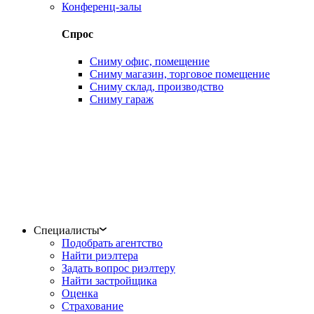
Конференц-залы
Спрос
Сниму офис, помещение
Сниму магазин, торговое помещение
Сниму склад, производство
Сниму гараж
Специалисты
Подобрать агентство
Найти риэлтера
Задать вопрос риэлтеру
Найти застройщика
Оценка
Страхование