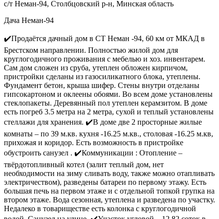
с/т Неман-94, Столбцовский р-н, Минская область
Дача Неман-94
✔️Продаётся дачный дом в СТ Неман -94, 60 км от МКАД в
Брестском направлении. Полностью жилой дом для
круглогодичного проживания с мебелью и хоз. инвентарем.
Сам дом сложен из сруба, утеплен обложен кирпичом,
пристройки сделаны из газосиликатного блока, утеплены.
Фундамент бетон, крыша шифер. Стены внутри отделаны
гипсокартоном и оклеены обоями. Во всем доме установлены
стеклопакеты. Деревянный пол утеплен керамзитом. В доме
есть погреб 3.5 метра на 2 метра, сухой и теплый установлены
стеллажи для хранения. ✔️В доме две 2 просторные жилые
комнаты – по 39 м.кв. кухня -16.25 м.кв., столовая -16.25 м.кв,
прихожая и коридор. Есть возможность в пристройке
обустроить санузел . ✔️Коммуникации : Отопление –
твёрдотопливный котел (залит теплый дом, нет
необходимости на зиму сливать воду, также можно отапливать
электричеством), разведены батареи по первому этажу. Есть
большая печь на первом этаже и с отдельной топкой групка на
втором этаже. Вода сезонная, утеплена и разведена по участку.
Недалеко в товариществе есть колонка с круглогодичной
водой. Санузел на улице. ✔️Участок угловой – 12.82 соток в