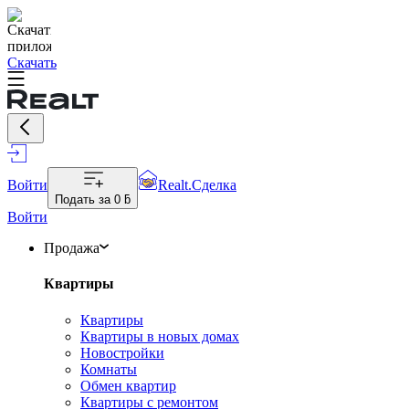
Скачать
Войти
Realt.Сделка
Подать за
0 ƃ
Войти
Продажа
Квартиры
Квартиры
Квартиры в новых домах
Новостройки
Комнаты
Обмен квартир
Квартиры с ремонтом