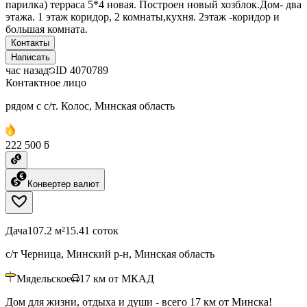
парилка) терраса 5*4 новая. Построен новый хозблок.Дом- два
этажа. 1 этаж коридор, 2 комнаты,кухня. 2этаж -коридор и
большая комната.
Контакты
Написать
час назад
ID
4070789
Контактное лицо
рядом с с/т. Колос, Минская область
222 500 ƃ
Конвертер валют
Дача
107.2 м²
15.41 соток
с/т Черница, Минский р-н, Минская область
Мядельское
17
км от МКАД
Дом для жизни, отдыха и души - всего 17 км от Минска!