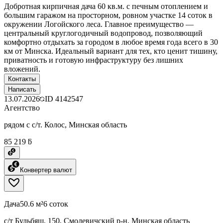
Добротная кирпичная дача 60 кв.м. с печным отоплением и
большим гаражом на просторном, ровном участке 14 соток в
окружении Логойского леса. Главное преимущество —
центральный круглогодичный водопровод, позволяющий
комфортно отдыхать за городом в любое время года всего в 30
км от Минска. Идеальный вариант для тех, кто ценит тишину,
приватность и готовую инфраструктуру без лишних
вложений.
Контакты
Написать
13.07.2026
ID
4142547
Агентство
рядом с с/т. Колос, Минская область
85 219 ƃ
Конвертер валют
Дача
50.6 м²
6 соток
с/т Бульбяш, 150, Смолевичский р-н, Минская область