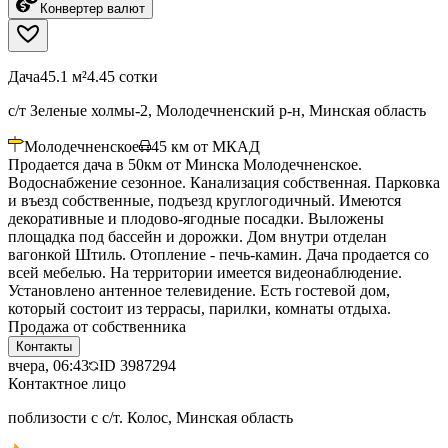
Конвертер валют
Дача
45.1 м²
4.45 сотки
с/т Зеленые холмы-2, Молодечненский р-н, Минская область
Молодечненское
45
км от МКАД
Продается дача в 50км от Минска Молодечненское.
Водоснабжение сезонное. Канализация собственная. Парковка
и въезд собственные, подъезд круглогодичный. Имеются
декоративные и плодово-ягодные посадки. Выложены
площадка под бассейн и дорожки. Дом внутри отделан
вагонкой Штиль. Отопление - печь-камин. Дача продается со
всей мебелью. На территории имеется видеонаблюдение.
Установлено антенное телевидение. Есть гостевой дом,
который состоит из террасы, парилки, комнаты отдыха.
Продажа от собственника
Контакты
вчера, 06:43
ID
3987294
Контактное лицо
поблизости с с/т. Колос, Минская область