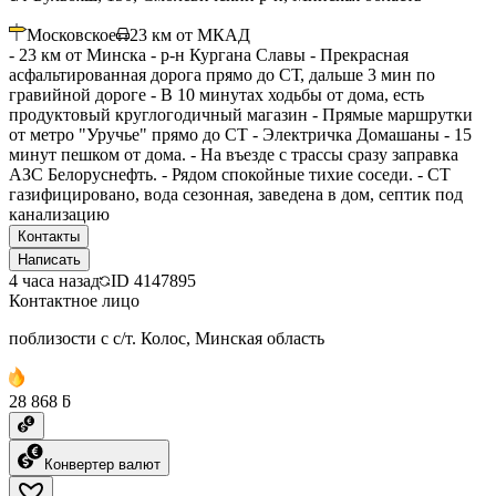
Московское
23
км от МКАД
- 23 км от Минска - р-н Кургана Славы - Прекрасная
асфальтированная дорога прямо до СТ, дальше 3 мин по
гравийной дороге - В 10 минутах ходьбы от дома, есть
продуктовый круглогодичный магазин - Прямые маршрутки
от метро "Уручье" прямо до СТ - Электричка Домашаны - 15
минут пешком от дома. - На въезде с трассы сразу заправка
АЗС Белоруснефть. - Рядом спокойные тихие соседи. - СТ
газифицировано, вода сезонная, заведена в дом, септик под
канализацию
Контакты
Написать
4 часа назад
ID
4147895
Контактное лицо
поблизости с с/т. Колос, Минская область
28 868 ƃ
Конвертер валют