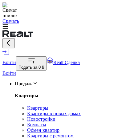
Скачать
Войти
Realt.Сделка
Подать за
0 ƃ
Войти
Продажа
Квартиры
Квартиры
Квартиры в новых домах
Новостройки
Комнаты
Обмен квартир
Квартиры с ремонтом