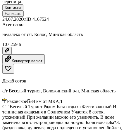
черепица.
Контакты
Написать
24.07.2026
ID
4167524
Агентство
недалеко от с/т. Колос, Минская область
107 259 ƃ
Конвертер валют
Дача
8 соток
с/т Веселый турист, Воложинский р-н, Минская область
Раковское
34
км от МКАД
СТ Веселый Турист Рядом База отдыха Фестивальный И
теннисная академия в Солнечном Участок 8 соток,
ухоженный.При желании можно его увеличить. В доме
заменена вся электропроводка на новую. Баня новая,4м*3.
(раздевалка, душевая, вода подведена и установлен бойлер,