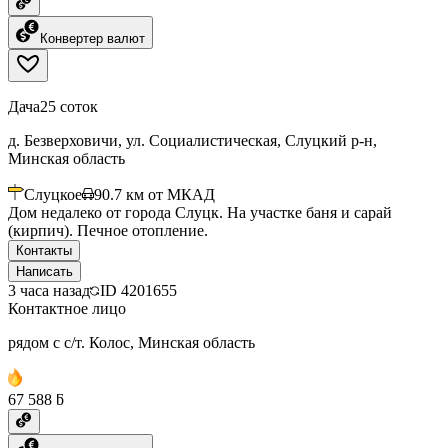
Конвертер валют
Дача
25 соток
д. Безверховичи, ул. Социалистическая, Слуцкий р-н,
Минская область
Слуцкое
90.7
км от МКАД
Дом недалеко от города Слуцк. На участке баня и сарай
(кирпич). Печное отопление.
Контакты
Написать
3 часа назад
ID
4201655
Контактное лицо
рядом с с/т. Колос, Минская область
67 588 ƃ