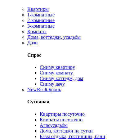
Квартиры
1-комнатные
2-комнатные
3-комнатные
Комнаты
Дома, коттеджи, усадьбы
Дачи
Спрос
Сниму квартиру
Сниму комнату
Сниму коттедж, дом
Сниму дачу
New
Realt.Бронь
Суточная
Квартиры посуточно
Комнаты посуточно
Агроусадьбы
Дома, коттеджи на сутки
Базы отдыха, гостиницы, бани