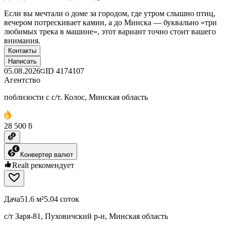
Если вы мечтали о доме за городом, где утром слышно птиц,
вечером потрескивает камин, а до Минска — буквально «три
любимых трека в машине», этот вариант точно стоит вашего
внимания.
Контакты
Написать
05.08.2026
ID
4174107
Агентство
поблизости с с/т. Колос, Минская область
28 500 ƃ
Конвертер валют
Realt рекомендует
Дача
51.6 м²
5.04 соток
с/т Заря-81, Пуховичский р-н, Минская область