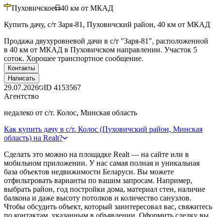
Пуховичское
40
км от МКАД
Купить дачу, с/т Заря-81, Пуховичский район, 40 км от МКАД
Продажа двухуровневой дачи в с/т "Заря-81", расположенной
в 40 км от МКАД в Пуховичском направлении. Участок 5
соток. Хорошее транспортное сообщение.
Контакты
Написать
29.07.2026
ID
4153567
Агентство
недалеко от с/т. Колос, Минская область
Как купить дачу в с/т. Колос (Пуховичский район, Минская
область) на Realt?
Сделать это можно на площадке Realt — на сайте или в
мобильном приложении. У нас самая полная и уникальная
база объектов недвижимости Беларуси. Вы можете
отфильтровать варианты по вашим запросам. Например,
выбрать район, год постройки дома, материал стен, наличие
балкона и даже высоту потолков и количество санузлов.
Чтобы обсудить объект, который заинтересовал вас, свяжитесь
по контактам, указанным в объявлении. Оформить сделку вы