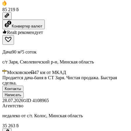
85 219 ƃ
Конвертер валют
Realt рекомендует
Дача
90 м²
5 соток
с/т Заря, Смолевичский р-н, Минская область
Московское
47
км от МКАД
Продается дача-баня в СТ Заря. Чистая продажа. Быстрая
сделка.
Контакты
Написать
28.07.2026
ID
4108965
Агентство
недалеко от с/т. Колос, Минская область
35 263 ƃ