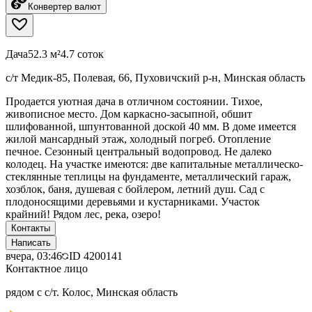
Конвертер валют
Дача
52.3 м²
4.7 соток
с/т Медик-85, Полевая, 66, Пуховичский р-н, Минская область
Продается уютная дача в отличном состоянии. Тихое,
живописное место. Дом каркасно-засыпной, обшит
шлифованной, шпунтованной доской 40 мм. В доме имеется
жилой мансардный этаж, холодный погреб. Отопление
печное. Сезонный центральный водопровод. Не далеко
колодец. На участке имеются: две капитальные металлическо-
стеклянные теплицы на фундаменте, металлический гараж,
хозблок, баня, душевая с бойлером, летний душ. Сад с
плодоносящими деревьями и кустарниками. Участок
крайний! Рядом лес, река, озеро!
Контакты
Написать
вчера, 03:46
ID
4200141
Контактное лицо
рядом с с/т. Колос, Минская область