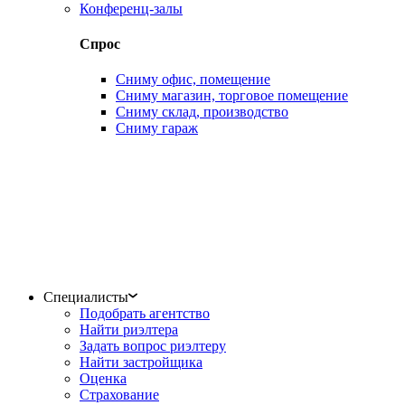
Конференц-залы
Спрос
Сниму офис, помещение
Сниму магазин, торговое помещение
Сниму склад, производство
Сниму гараж
Специалисты
Подобрать агентство
Найти риэлтера
Задать вопрос риэлтеру
Найти застройщика
Оценка
Страхование