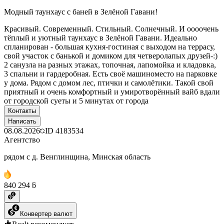
Модный таунхаус с баней в Зелёной Гавани!
Красивый. Современный. Стильный. Солнечный. И оооочень
тёплый и уютный таунхаус в Зелёной Гавани. Идеально
спланирован - большая кухня-гостиная с выходом на террасу,
свой участок с банькой и домиком для четверолапых друзей-:)
2 санузла на разных этажах, топочная, лапомойка и кладовка,
3 спальни и гардеробная. Есть своё машиноместо на парковке
у дома. Рядом с домом лес, птички и самолётики. Такой свой
приятный и очень комфортный и умиротворённый вайб вдали
от городской суеты и 5 минутах от города
Контакты
Написать
08.08.2026
ID
4183534
Агентство
рядом с д. Венглинщина, Минская область
840 294 ƃ
Конвертер валют