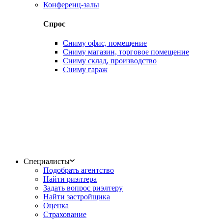
Конференц-залы
Спрос
Сниму офис, помещение
Сниму магазин, торговое помещение
Сниму склад, производство
Сниму гараж
Специалисты
Подобрать агентство
Найти риэлтера
Задать вопрос риэлтеру
Найти застройщика
Оценка
Страхование