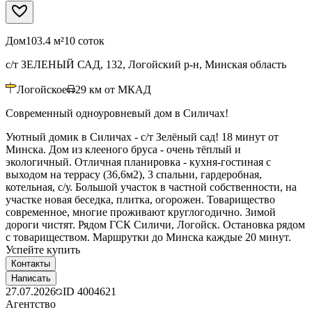
Дом
103.4 м²
10 соток
с/т ЗЕЛЕНЫЙ САД, 132, Логойский р-н, Минская область
Логойское
29
км от МКАД
Современный одноуровневый дом в Силичах!
Уютный домик в Силичах - с/т Зелёный сад! 18 минут от
Минска. Дом из клееного бруса - очень тёплый и
экологичный. Отличная планировка - кухня-гостиная с
выходом на террасу (36,6м2), 3 спальни, гардеробная,
котельная, с/у. Большой участок в частной собственности, на
участке новая беседка, плитка, огорожен. Товарищество
современное, многие проживают круглогодично. Зимой
дороги чистят. Рядом ГСК Силичи, Логойск. Остановка рядом
с товариществом. Маршрутки до Минска каждые 20 минут.
Успейте купить
Контакты
Написать
27.07.2026
ID
4004621
Агентство