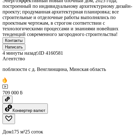
Энергоэффективный новый блочный дом, 2025 года;
построенный по индивидуальному архитектурному дизайн-
проекту; продуманная архитектурная планировка; все
строительные и отделочные работы выполнялись по
проектным чертежам, в строгом соответствии с
технологическими процессами и знаниями новейших
тенденций современного загородного строительства!
Контакты
Написать
4 минуты назад
ID
4160581
Агентство
поблизости с д. Венглинщина, Минская область
709 000 ƃ
Конвертер валют
Дом
175 м²
25 соток