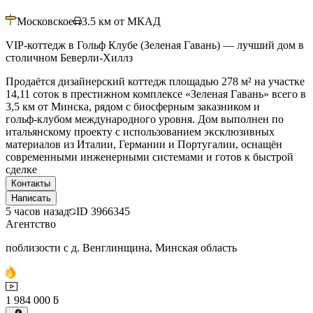
Московское
3.5
км от МКАД
VIP-коттедж в Гольф Клубе (Зеленая Гавань) — лучший дом в
столичном Беверли-Хиллз
Продаётся дизайнерский коттедж площадью 278 м² на участке
14,11 соток в престижном комплексе «Зеленая Гавань» всего в
3,5 км от Минска, рядом с биосферным заказником и
гольф‑клубом международного уровня. Дом выполнен по
итальянскому проекту с использованием эксклюзивных
материалов из Италии, Германии и Португалии, оснащён
современными инженерными системами и готов к быстрой
сделке
Контакты
Написать
5 часов назад
ID
3966345
Агентство
поблизости с д. Венглинщина, Минская область
1 984 000 ƃ