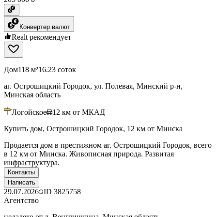
Конвертер валют
Realt рекомендует
Дом
118 м²
16.23 соток
аг. Острошицкий Городок, ул. Полевая, Минский р-н,
Минская область
Логойское
12
км от МКАД
Купить дом, Острошицкий Городок, 12 км от Минска
Продается дом в престижном аг. Острошицкий Городок, всего
в 12 км от Минска. Живописная природа. Развитая
инфраструктура.
Контакты
Написать
29.07.2026
ID
3825758
Агентство
недалеко от д. Венглинщина, Минская область