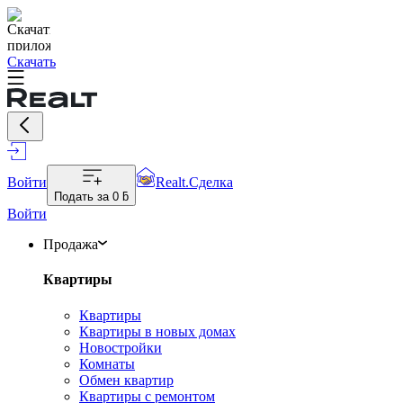
Скачать
Войти
Realt.Сделка
Подать за
0 ƃ
Войти
Продажа
Квартиры
Квартиры
Квартиры в новых домах
Новостройки
Комнаты
Обмен квартир
Квартиры с ремонтом