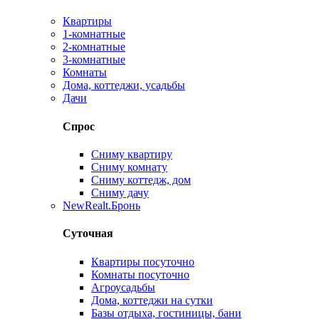
Квартиры
1-комнатные
2-комнатные
3-комнатные
Комнаты
Дома, коттеджи, усадьбы
Дачи
Спрос
Сниму квартиру
Сниму комнату
Сниму коттедж, дом
Сниму дачу
New
Realt.Бронь
Суточная
Квартиры посуточно
Комнаты посуточно
Агроусадьбы
Дома, коттеджи на сутки
Базы отдыха, гостиницы, бани