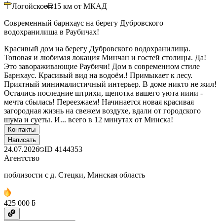
Логойское
15
км от МКАД
Современный барнхаус на берегу Дубровского
водохранилища в Раубичах!
Красивый дом на берегу Дубровского водохранилища.
Топовая и любимая локация Минчан и гостей столицы. Да!
Это завораживающие Раубичи! Дом в современном стиле
Барнхаус. Красивый вид на водоём.! Примыкает к лесу.
Приятный минималистичный интерьер. В доме никто не жил!
Остались последние штрихи, щепотка вашего уюта ииии -
мечта сбылась! Переезжаем! Начинается новая красивая
загородная жизнь на свежем воздухе, вдали от городского
шума и суеты. И... всего в 12 минутах от Минска!
Контакты
Написать
24.07.2026
ID
4144353
Агентство
поблизости с д. Стецки, Минская область
425 000 ƃ