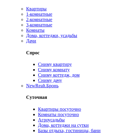
Квартиры
1-комнатные
2-комнатные
3-комнатные
Комнаты
Дома, коттеджи, усадьбы
Дачи
Спрос
Сниму квартиру
Сниму комнату
Сниму коттедж, дом
Сниму дачу
New
Realt.Бронь
Суточная
Квартиры посуточно
Комнаты посуточно
Агроусадьбы
Дома, коттеджи на сутки
Базы отдыха, гостиницы, бани