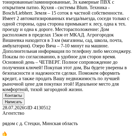
тонированные/ламинированные, 3х камерные ПВХ с
открытием патио. Кухня - системы Blum. Техника -
Bosch/Liebherr. Земля – 15 соток в частной собственности.
Имеет 2 автоматизированных въезда/выезда, соседи только с
одной стороны, одна сторона примыкает к лесу, одна к тех.
проезду и одна к дороге. Месторасположение: Дом
расположен в пределах 15км от МКАД. Агрогородок
Вишневка находится в 3 км (магазины, сад, школа, почта,
амбулатория). Озеро Вяча – 7-10 минут на машине.
Дополнительная информация по телефону либо мессенджеру.
Показы по согласованию, в удобное для сторон время.
Основной день – ЧЕТВЕРГ. Полное сопровождение до
получения ключей! Покупая этот дом, Вы будете уверены в
безопасности и надежности сделки. Поможем оформить
кредит, а также продать Вашу недвижимость по лучшей
рыночной цене для покупки этой! Идеальное место для
комфортной, тихой загородной жизни.
Контакты
Написать
28.07.2026
ID
4130512
Агентство
рядом с д. Стецки, Минская область