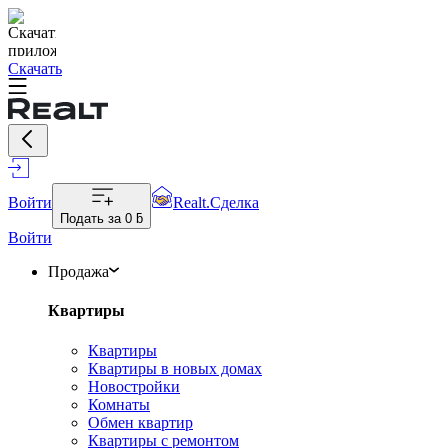
Скачать
Войти
Realt.Сделка
Подать за
0 ƃ
Войти
Продажа
Квартиры
Квартиры
Квартиры в новых домах
Новостройки
Комнаты
Обмен квартир
Квартиры с ремонтом