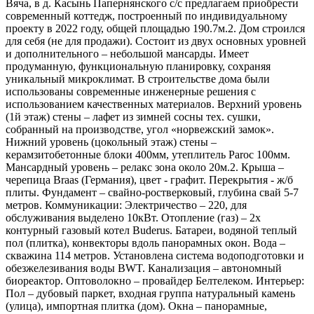
Вяча, в д. Касынь Папернянского с/с предлагаем приобрести
современный коттедж, построенный по индивидуальному
проекту в 2022 году, общей площадью 190.7м.2. Дом строился
для себя (не для продажи). Состоит из двух основных уровней
и дополнительного – небольшой мансарды. Имеет
продуманную, функциональную планировку, сохраняя
уникальный микроклимат. В строительстве дома были
использованы современные инженерные решения с
использованием качественных материалов. Верхний уровень
(1й этаж) стены – лафет из зимней сосны тех. сушки,
собранный на производстве, угол «норвежский замок».
Нижний уровень (цокольный этаж) стены –
керамзитобетонные блоки 400мм, утеплитель Paroc 100мм.
Мансардный уровень – релакс зона около 20м.2. Крыша –
черепица Braas (Германия), цвет - графит. Перекрытия - ж/б
плиты. Фундамент – свайно-ростверковый, глубина свай 5-7
метров. Коммуникации: Электричество – 220, для
обслуживания выделено 10кВт. Отопление (газ) – 2х
контурный газовый котел Buderus. Батареи, водяной теплый
пол (плитка), конвекторы вдоль панорамных окон. Вода –
скважина 114 метров. Установлена система водоподготовки и
обезжелезивания воды BWT. Канализация – автономный
биореактор. Оптоволокно – провайдер Белтелеком. Интерьер:
Пол – дубовый паркет, входная группа натуральный камень
(улица), импортная плитка (дом). Окна – панорамные,