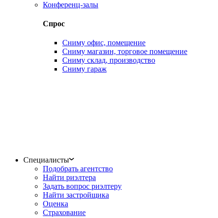
Конференц-залы
Спрос
Сниму офис, помещение
Сниму магазин, торговое помещение
Сниму склад, производство
Сниму гараж
Специалисты
Подобрать агентство
Найти риэлтера
Задать вопрос риэлтеру
Найти застройщика
Оценка
Страхование