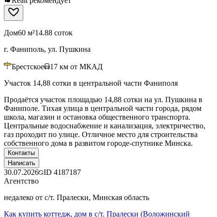
Realt рекомендует
Дом
60 м²
14.88 соток
г. Фаниполь, ул. Пушкина
Брестское
17
км от МКАД
Участок 14,88 сотки в центральной части Фаниполя
Продаётся участок площадью 14,88 сотки на ул. Пушкина в
Фаниполе. Тихая улица в центральной части города, рядом
школа, магазин и остановка общественного транспорта.
Центральные водоснабжение и канализация, электричество,
газ проходит по улице. Отличное место для строительства
собственного дома в развитом городе-спутнике Минска.
Контакты
Написать
30.07.2026
ID
4187187
Агентство
недалеко от с/т. Пралески, Минская область
Как купить коттедж, дом в с/т. Пралески (Воложинский