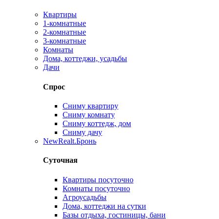
Квартиры
1-комнатные
2-комнатные
3-комнатные
Комнаты
Дома, коттеджи, усадьбы
Дачи
Спрос
Сниму квартиру
Сниму комнату
Сниму коттедж, дом
Сниму дачу
New
Realt.Бронь
Суточная
Квартиры посуточно
Комнаты посуточно
Агроусадьбы
Дома, коттеджи на сутки
Базы отдыха, гостиницы, бани