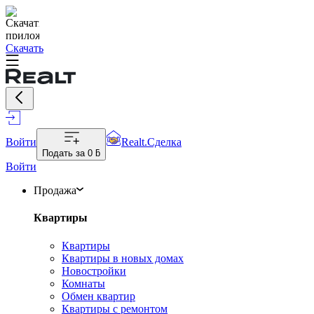
Скачать
Войти
Realt.Сделка
Подать за
0 ƃ
Войти
Продажа
Квартиры
Квартиры
Квартиры в новых домах
Новостройки
Комнаты
Обмен квартир
Квартиры с ремонтом