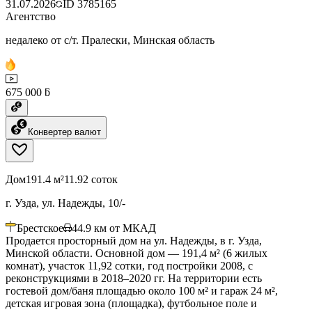
31.07.2026
ID
3785165
Агентство
недалеко от с/т. Пралески, Минская область
675 000 ƃ
Конвертер валют
Дом
191.4 м²
11.92 соток
г. Узда, ул. Надежды, 10/-
Брестское
44.9
км от МКАД
Продается просторный дом на ул. Надежды, в г. Узда,
Минской области. Основной дом — 191,4 м² (6 жилых
комнат), участок 11,92 сотки, год постройки 2008, с
реконструкциями в 2018–2020 гг. На территории есть
гостевой дом/баня площадью около 100 м² и гараж 24 м²,
детская игровая зона (площадка), футбольное поле и