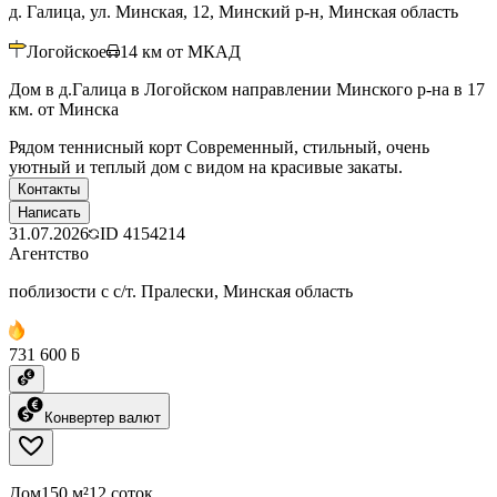
д. Галица, ул. Минская, 12, Минский р-н, Минская область
Логойское
14
км от МКАД
Дом в д.Галица в Логойском направлении Минского р-на в 17
км. от Минска
Рядом теннисный корт Современный, стильный, очень
уютный и теплый дом с видом на красивые закаты.
Контакты
Написать
31.07.2026
ID
4154214
Агентство
поблизости с с/т. Пралески, Минская область
731 600 ƃ
Конвертер валют
Дом
150 м²
12 соток