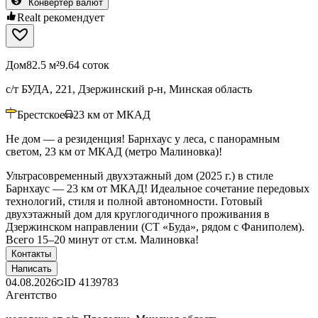
Конвертер валют
Realt рекомендует
Дом
82.5 м²
9.64 соток
с/т БУДА, 221, Дзержинский р-н, Минская область
Брестское
23
км от МКАД
Не дом — а резиденция! Барнхаус у леса, с панорамным
светом, 23 км от МКАД (метро Малиновка)!
Ультрасовременный двухэтажный дом (2025 г.) в стиле
Барнхаус — 23 км от МКАД! Идеальное сочетание передовых
технологий, стиля и полной автономности. Готовый
двухэтажный дом для круглогодичного проживания в
Дзержинском направлении (СТ «Буда», рядом с Фаниполем).
Всего 15–20 минут от ст.м. Малиновка!
Контакты
Написать
04.08.2026
ID
4139783
Агентство