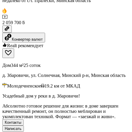
недалеко от с/т. Пралески, Минская область
2 059 700 ƃ
Конвертер валют
Realt рекомендует
Дом
344 м²
25 соток
д. Збаровичи, ул. Солнечная, Минский р-н, Минская область
Молодечненское
19.2
км от МКАД
Усадебный дом у реки в д. Збаровичи!
Абсолютно готовое решение для жизни: в доме завершен
качественный ремонт, он полностью меблирован и
укомплектован техникой. Формат — «заезжай и живи».
Контакты
Написать