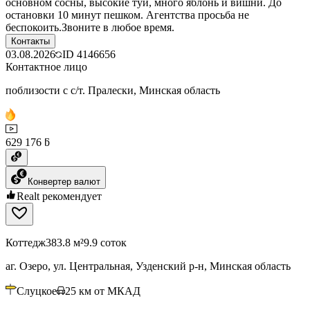
основном сосны, высокие туи, много яблонь и вишни. До
остановки 10 минут пешком. Агентства просьба не
беспокоить.Звоните в любое время.
Контакты
03.08.2026
ID
4146656
Контактное лицо
поблизости с с/т. Пралески, Минская область
629 176 ƃ
Конвертер валют
Realt рекомендует
Коттедж
383.8 м²
9.9 соток
аг. Озеро, ул. Центральная, Узденский р-н, Минская область
Слуцкое
25
км от МКАД