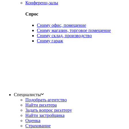
Конференц-залы
Спрос
Сниму офис, помещение
Сниму магазин, торговое помещение
Сниму склад, производство
Сниму гараж
Специалисты
Подобрать агентство
Найти риэлтера
Задать вопрос риэлтеру
Найти застройщика
Оценка
Страхование