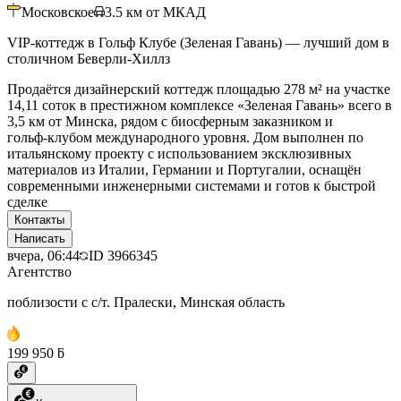
Московское
3.5
км от МКАД
VIP-коттедж в Гольф Клубе (Зеленая Гавань) — лучший дом в
столичном Беверли-Хиллз
Продаётся дизайнерский коттедж площадью 278 м² на участке
14,11 соток в престижном комплексе «Зеленая Гавань» всего в
3,5 км от Минска, рядом с биосферным заказником и
гольф‑клубом международного уровня. Дом выполнен по
итальянскому проекту с использованием эксклюзивных
материалов из Италии, Германии и Португалии, оснащён
современными инженерными системами и готов к быстрой
сделке
Контакты
Написать
вчера, 06:44
ID
3966345
Агентство
поблизости с с/т. Пралески, Минская область
199 950 ƃ