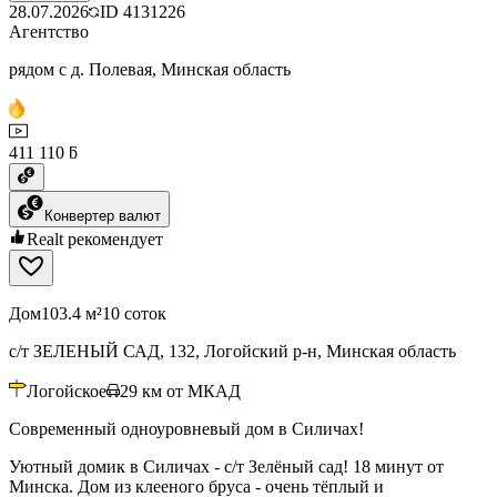
28.07.2026
ID
4131226
Агентство
рядом с д. Полевая, Минская область
411 110 ƃ
Конвертер валют
Realt рекомендует
Дом
103.4 м²
10 соток
с/т ЗЕЛЕНЫЙ САД, 132, Логойский р-н, Минская область
Логойское
29
км от МКАД
Современный одноуровневый дом в Силичах!
Уютный домик в Силичах - с/т Зелёный сад! 18 минут от
Минска. Дом из клееного бруса - очень тёплый и