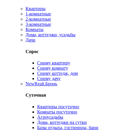
Квартиры
1-комнатные
2-комнатные
3-комнатные
Комнаты
Дома, коттеджи, усадьбы
Дачи
Спрос
Сниму квартиру
Сниму комнату
Сниму коттедж, дом
Сниму дачу
New
Realt.Бронь
Суточная
Квартиры посуточно
Комнаты посуточно
Агроусадьбы
Дома, коттеджи на сутки
Базы отдыха, гостиницы, бани