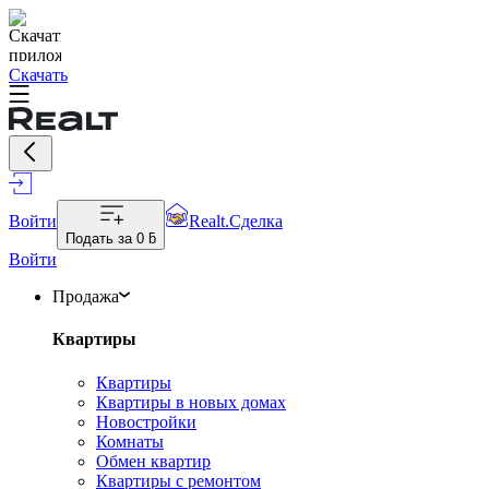
Скачать
Войти
Realt.Сделка
Подать за
0 ƃ
Войти
Продажа
Квартиры
Квартиры
Квартиры в новых домах
Новостройки
Комнаты
Обмен квартир
Квартиры с ремонтом