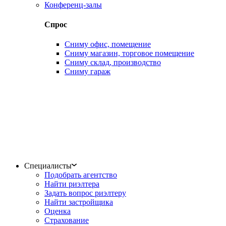
Конференц-залы
Спрос
Сниму офис, помещение
Сниму магазин, торговое помещение
Сниму склад, производство
Сниму гараж
Специалисты
Подобрать агентство
Найти риэлтера
Задать вопрос риэлтеру
Найти застройщика
Оценка
Страхование