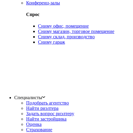
Конференц-залы
Спрос
Сниму офис, помещение
Сниму магазин, торговое помещение
Сниму склад, производство
Сниму гараж
Специалисты
Подобрать агентство
Найти риэлтера
Задать вопрос риэлтеру
Найти застройщика
Оценка
Страхование