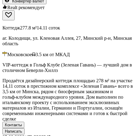
Конвертер валют
Realt рекомендует
Коттедж
277.8 м²
14.11 соток
аг. Колодищи, ул. Кленовая Аллея, 27, Минский р-н, Минская
область
Московское
3.5
км от МКАД
VIP-коттедж в Гольф Клубе (Зеленая Гавань) — лучший дом в
столичном Беверли-Хиллз
Продаётся дизайнерский коттедж площадью 278 м² на участке
14,11 соток в престижном комплексе «Зеленая Гавань» всего в
3,5 км от Минска, рядом с биосферным заказником и
гольф‑клубом международного уровня. Дом выполнен по
итальянскому проекту с использованием эксклюзивных
материалов из Италии, Германии и Португалии, оснащён
современными инженерными системами и готов к быстрой
сделке
Контакты
Написать