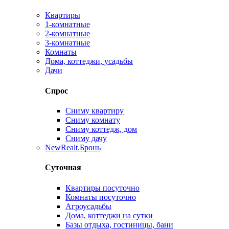
Квартиры
1-комнатные
2-комнатные
3-комнатные
Комнаты
Дома, коттеджи, усадьбы
Дачи
Спрос
Сниму квартиру
Сниму комнату
Сниму коттедж, дом
Сниму дачу
New
Realt.Бронь
Суточная
Квартиры посуточно
Комнаты посуточно
Агроусадьбы
Дома, коттеджи на сутки
Базы отдыха, гостиницы, бани