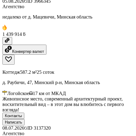
05.08.2026
ID
3966345
Агентство
недалеко от д. Мацевичи, Минская область
1 439 914 ƃ
Конвертер валют
Коттедж
587.2 м²
25 соток
д. Раубичи, 47, Минский р-н, Минская область
Логойское
17
км от МКАД
Живописное место, современный архитектурный проект,
восхитительный вид – в этот дом вы влюбитесь с первого
взгляда!
Контакты
Написать
08.07.2026
ID
3137320
Агентство