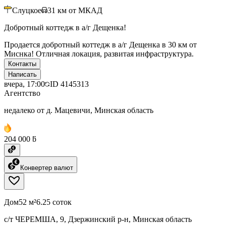
Слуцкое
31
км от МКАД
Добротный коттедж в а/г Дещенка!
Продается добротный коттедж в а/г Дещенка в 30 км от
Миснка! Отличная локация, развитая инфраструктура.
Контакты
Написать
вчера, 17:00
ID
4145313
Агентство
недалеко от д. Мацевичи, Минская область
204 000 ƃ
Конвертер валют
Дом
52 м²
6.25 соток
с/т ЧЕРЕМША, 9, Дзержинский р-н, Минская область