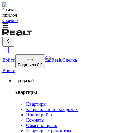
Скачать
Войти
Realt.Сделка
Подать за
0 ƃ
Войти
Продажа
Квартиры
Квартиры
Квартиры в новых домах
Новостройки
Комнаты
Обмен квартир
Квартиры с ремонтом