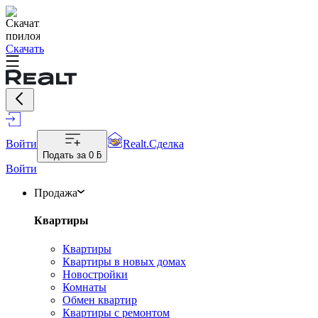
Скачать
Войти
Realt.Сделка
Подать за
0 ƃ
Войти
Продажа
Квартиры
Квартиры
Квартиры в новых домах
Новостройки
Комнаты
Обмен квартир
Квартиры с ремонтом