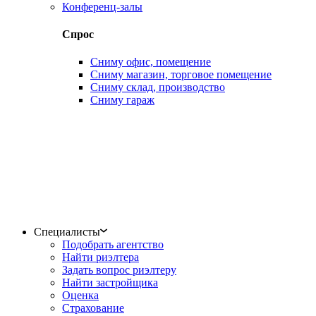
Конференц-залы
Спрос
Сниму офис, помещение
Сниму магазин, торговое помещение
Сниму склад, производство
Сниму гараж
Специалисты
Подобрать агентство
Найти риэлтера
Задать вопрос риэлтеру
Найти застройщика
Оценка
Страхование