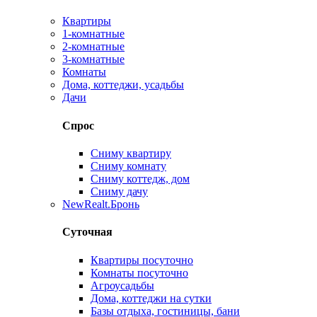
Квартиры
1-комнатные
2-комнатные
3-комнатные
Комнаты
Дома, коттеджи, усадьбы
Дачи
Спрос
Сниму квартиру
Сниму комнату
Сниму коттедж, дом
Сниму дачу
New
Realt.Бронь
Суточная
Квартиры посуточно
Комнаты посуточно
Агроусадьбы
Дома, коттеджи на сутки
Базы отдыха, гостиницы, бани