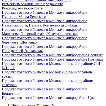
Разместить объявление о продаже сто
Рекомендуем посмотреть
Продажа готового бизнеса в Минске в микрорайоне
Пушкина-Мавра-Бельского
Продажа готового бизнеса в Минске в микрорайоне
Независимости, Немига, Романовская слобода
Продажа готового бизнеса в Минске в микрорайоне
Машерова, Оперный театр, Коммунистическая
Продажа готового бизнеса в Минске в микрорайоне
Червякова, Шевченко
Продажа готового бизнеса в Минске в микрорайоне
Победителей, Заславская
Продажа готового бизнеса в Минске в микрорайоне Веснянка
Продажа готового бизнеса в Минске в микрорайоне Новинки
Продажа готового бизнеса в Молодечно в микрорайоне СШ
№11, 12
Продажа готового бизнеса в Молодечно в микрорайоне
вокзал
Продажа готового бизнеса в Молодечно в микрорайоне
геленово
Продажа готового бизнеса в Минске в микрорайоне
Брилевичи
Продажа готового бизнеса в Минске в микрорайоне Цна
Недвижимость Беларуси