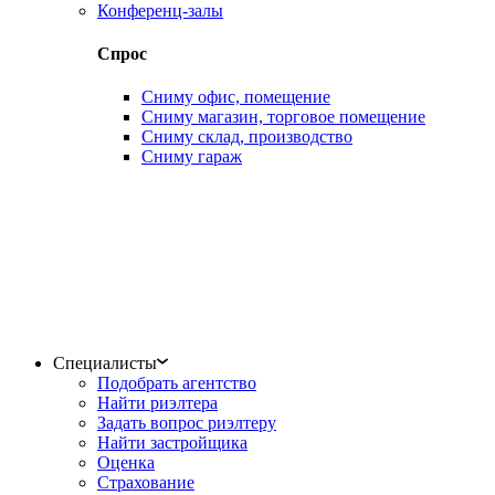
Конференц-залы
Спрос
Сниму офис, помещение
Сниму магазин, торговое помещение
Сниму склад, производство
Сниму гараж
Специалисты
Подобрать агентство
Найти риэлтера
Задать вопрос риэлтеру
Найти застройщика
Оценка
Страхование