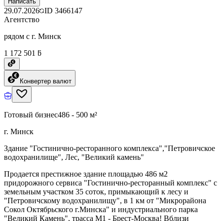
Написать
29.07.2026
ID
3466147
Агентство
рядом с г. Минск
1 172 501 ƃ
Конвертер валют
Готовый бизнес
486 - 500 м²
г. Минск
Здание "Гостинично-ресторанного комплекса","Петровичское
водохранилище", Лес, "Великий камень"
Продается престижное здание площадью 486 м2
придорожного сервиса "Гостинично-ресторанный комплекс" с
земельным участком 35 соток, примыкающий к лесу и
"Петровичскому водохранилищу", в 1 км от "Микрорайона
Сокол Октябрьского г.Минска" и индустриального парка
"Великий Камень", трасса М1 - Брест-Москва! Вблизи