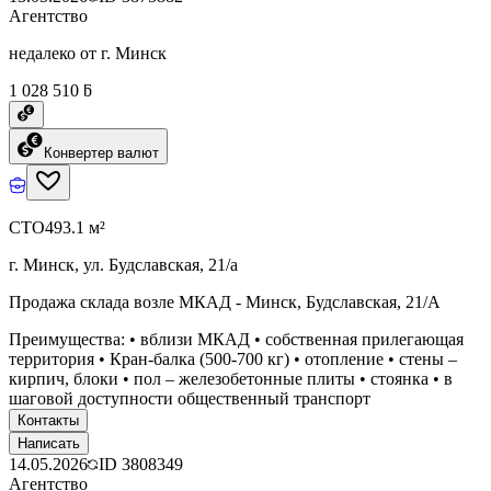
Агентство
недалеко от г. Минск
1 028 510 ƃ
Конвертер валют
СТО
493.1 м²
г. Минск, ул. Будславская, 21/а
Продажа склада возле МКАД - Минск, Будславская, 21/А
Преимущества: • вблизи МКАД • собственная прилегающая
территория • Кран-балка (500-700 кг) • отопление • стены –
кирпич, блоки • пол – железобетонные плиты • стоянка • в
шаговой доступности общественный транспорт
Контакты
Написать
14.05.2026
ID
3808349
Агентство