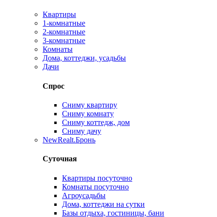
Квартиры
1-комнатные
2-комнатные
3-комнатные
Комнаты
Дома, коттеджи, усадьбы
Дачи
Спрос
Сниму квартиру
Сниму комнату
Сниму коттедж, дом
Сниму дачу
New
Realt.Бронь
Суточная
Квартиры посуточно
Комнаты посуточно
Агроусадьбы
Дома, коттеджи на сутки
Базы отдыха, гостиницы, бани