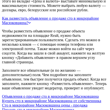
этого во вкладке «Цена и валюта» выставьте минимальную и
максимальную стоимость. Можете выбрать любую валюту —
доллары, евро, белорусские или российские рубли.
Как разместить объявление о продаже сто в микрорайоне
Масюковщина?
Чтобы разместить объявление о продаже объекта
недвижимости на площадке Realt, нужно быть
зарегистрированным пользователем. Сделать это можно в
несколько кликов — с помощью номера телефона или
электронной почты. Также можно войти на сайт через
соцсети. Когда вы зашли в свой аккаунт, нажмите на желтую
кнопку «Добавить объявление» в правом верхнем углу
главной страницы.
Заполните все обязательные (и по желанию —
дополнительные) поля. Чем подробнее вы заполните
объявление, тем быстрее получится продать объект. Когда все
заполните, нажмите кнопку «Разместить объявление». Теперь
ваше объявление увидит модератор, проверит и опубликует.
Объявления о продаже сто в микрорайоне Масюковщина
Купить сто в микрорайоне Масюковщина от собственника
Сто в микрорайоне Масюковщина цены - продажа
Продать сто в микрорайоне Масюковщина