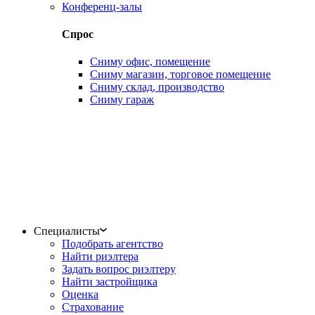
Конференц-залы
Спрос
Сниму офис, помещение
Сниму магазин, торговое помещение
Сниму склад, производство
Сниму гараж
Специалисты
Подобрать агентство
Найти риэлтера
Задать вопрос риэлтеру
Найти застройщика
Оценка
Страхование