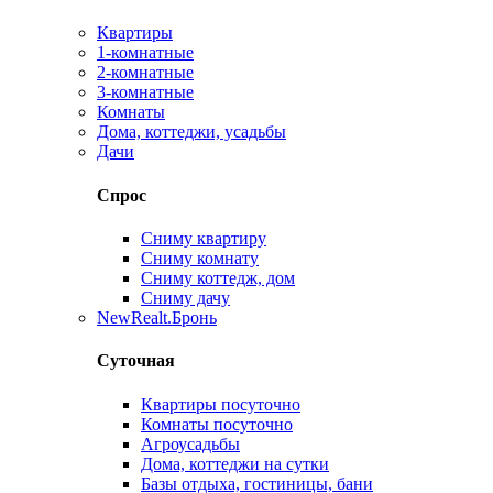
Квартиры
1-комнатные
2-комнатные
3-комнатные
Комнаты
Дома, коттеджи, усадьбы
Дачи
Спрос
Сниму квартиру
Сниму комнату
Сниму коттедж, дом
Сниму дачу
New
Realt.Бронь
Суточная
Квартиры посуточно
Комнаты посуточно
Агроусадьбы
Дома, коттеджи на сутки
Базы отдыха, гостиницы, бани