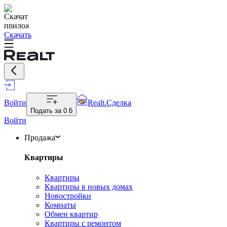
Скачать
Войти
Realt.Сделка
Подать за
0 ƃ
Войти
Продажа
Квартиры
Квартиры
Квартиры в новых домах
Новостройки
Комнаты
Обмен квартир
Квартиры с ремонтом