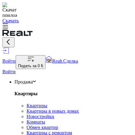
Скачать
Войти
Realt.Сделка
Подать за
0 ƃ
Войти
Продажа
Квартиры
Квартиры
Квартиры в новых домах
Новостройки
Комнаты
Обмен квартир
Квартиры с ремонтом