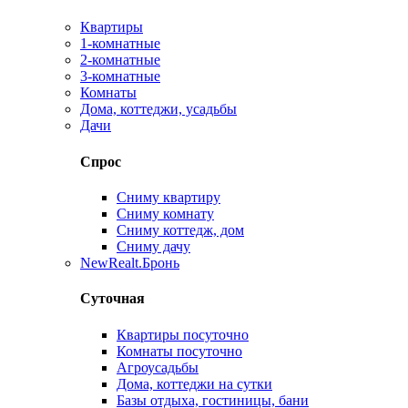
Квартиры
1-комнатные
2-комнатные
3-комнатные
Комнаты
Дома, коттеджи, усадьбы
Дачи
Спрос
Сниму квартиру
Сниму комнату
Сниму коттедж, дом
Сниму дачу
New
Realt.Бронь
Суточная
Квартиры посуточно
Комнаты посуточно
Агроусадьбы
Дома, коттеджи на сутки
Базы отдыха, гостиницы, бани