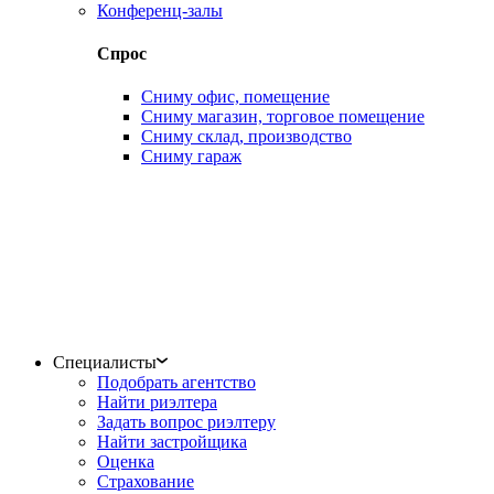
Конференц-залы
Спрос
Сниму офис, помещение
Сниму магазин, торговое помещение
Сниму склад, производство
Сниму гараж
Специалисты
Подобрать агентство
Найти риэлтера
Задать вопрос риэлтеру
Найти застройщика
Оценка
Страхование