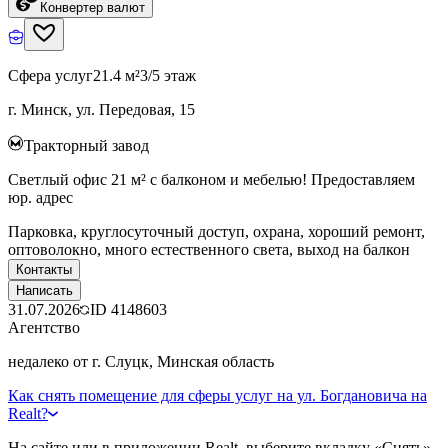
Конвертер валют
Сфера услуг
21.4 м²
3/5 этаж
г. Минск, ул. Передовая, 15
Тракторный завод
Светлый офис 21 м² с балконом и мебелью! Предоставляем
юр. адрес
Парковка, круглосуточный доступ, охрана, хороший ремонт,
оптоволокно, много естественного света, выход на балкон
Контакты
Написать
31.07.2026
ID
4148603
Агентство
недалеко от г. Слуцк, Минская область
Как снять помещение для сферы услуг на ул. Богдановича на
Realt?
На сайте или в приложении Realt, выберите вкладку «Снять»