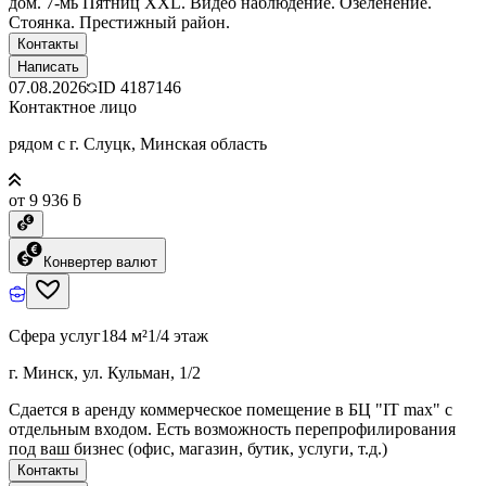
дом. 7-мь Пятниц ХХL. Видео наблюдение. Озеленение.
Стоянка. Престижный район.
Контакты
Написать
07.08.2026
ID
4187146
Контактное лицо
рядом с г. Слуцк, Минская область
от 9 936 ƃ
Конвертер валют
Сфера услуг
184 м²
1/4 этаж
г. Минск, ул. Кульман, 1/2
Сдается в аренду коммерческое помещение в БЦ "IT max" с
отдельным входом. Есть возможность перепрофилирования
под ваш бизнес (офис, магазин, бутик, услуги, т.д.)
Контакты