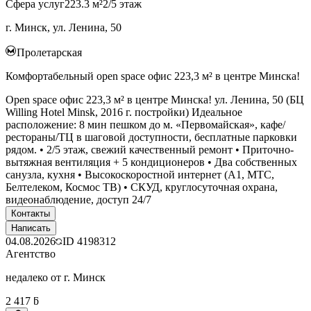
Сфера услуг
223.3 м²
2/5 этаж
г. Минск, ул. Ленина, 50
Пролетарская
Комфортабельный open space офис 223,3 м² в центре Минска!
Open space офис 223,3 м² в центре Минска! ул. Ленина, 50 (БЦ
Willing Hotel Minsk, 2016 г. постройки) Идеальное
расположение: 8 мин пешком до м. «Первомайская», кафе/
рестораны/ТЦ в шаговой доступности, бесплатные парковки
рядом. • 2/5 этаж, свежий качественный ремонт • Приточно-
вытяжная вентиляция + 5 кондиционеров • Два собственных
санузла, кухня • Высокоскоростной интернет (А1, МТС,
Белтелеком, Космос ТВ) • СКУД, круглосуточная охрана,
видеонаблюдение, доступ 24/7
Контакты
Написать
04.08.2026
ID
4198312
Агентство
недалеко от г. Минск
2 417 ƃ