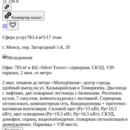
31 336 ƃ
Конвертер валют
Сфера услуг
783.4 м²
5/17 этаж
г. Минск, пер. Загородный 1-й, 20
Молодежная
Офис 783 м² в БЦ «Silver Tower»: серверная, СКУД, VIP-
паркинг, 2 мин. от метро
2 мин. пешком до метро «Молодёжная», центр города,
удобный выезд на ул. Кальварийская и Тимирязева. Два входа
с лифтами, две пожарные лестницы с балконами. Ресепшен,
кухня, 7 санузлов, комната-курилка с вытяжкой. Серверная,
оптоволокно, компьютерная сеть. Кондиционеры + приточно-
вытяжная вентиляция. Силовой щит (Ру=15 кВт, Рр=10,5
кВт), щит освещения (Ру=19,5 кВт, Рр=16,5 кВт). СКУД,
домофон, охрана, видеонаблюдение, пожарная сигнализация и
дымоудаление. Парковка + VIP-места.