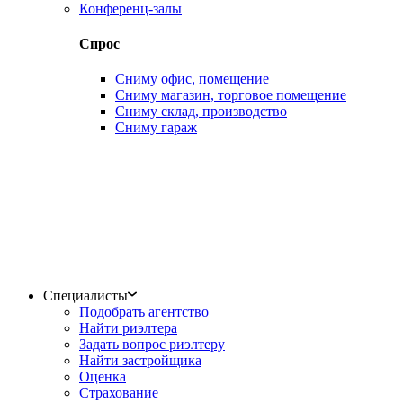
Конференц-залы
Спрос
Сниму офис, помещение
Сниму магазин, торговое помещение
Сниму склад, производство
Сниму гараж
Специалисты
Подобрать агентство
Найти риэлтера
Задать вопрос риэлтеру
Найти застройщика
Оценка
Страхование