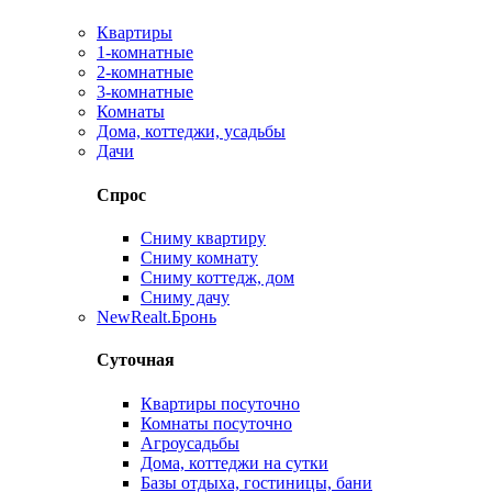
Квартиры
1-комнатные
2-комнатные
3-комнатные
Комнаты
Дома, коттеджи, усадьбы
Дачи
Спрос
Сниму квартиру
Сниму комнату
Сниму коттедж, дом
Сниму дачу
New
Realt.Бронь
Суточная
Квартиры посуточно
Комнаты посуточно
Агроусадьбы
Дома, коттеджи на сутки
Базы отдыха, гостиницы, бани