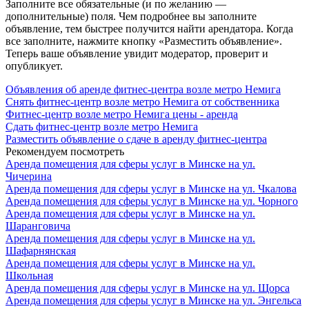
Заполните все обязательные (и по желанию —
дополнительные) поля. Чем подробнее вы заполните
объявление, тем быстрее получится найти арендатора. Когда
все заполните, нажмите кнопку «Разместить объявление».
Теперь ваше объявление увидит модератор, проверит и
опубликует.
Объявления об аренде фитнес-центра возле метро Немига
Снять фитнес-центр возле метро Немига от собственника
Фитнес-центр возле метро Немига цены - аренда
Сдать фитнес-центр возле метро Немига
Разместить объявление о сдаче в аренду фитнес-центра
Рекомендуем посмотреть
Аренда помещения для сферы услуг в Минске на ул.
Чичерина
Аренда помещения для сферы услуг в Минске на ул. Чкалова
Аренда помещения для сферы услуг в Минске на ул. Чорного
Аренда помещения для сферы услуг в Минске на ул.
Шаранговича
Аренда помещения для сферы услуг в Минске на ул.
Шафарнянская
Аренда помещения для сферы услуг в Минске на ул.
Школьная
Аренда помещения для сферы услуг в Минске на ул. Щорса
Аренда помещения для сферы услуг в Минске на ул. Энгельса