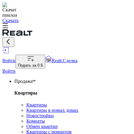
Скачать
Войти
Realt.Сделка
Подать за
0 ƃ
Войти
Продажа
Квартиры
Квартиры
Квартиры в новых домах
Новостройки
Комнаты
Обмен квартир
Квартиры с ремонтом