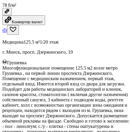
78 ƃ/м²
Конвертер валют
Медицина
125.5 м²
1/20 этаж
г. Минск, просп. Дзержинского, 19
Грушевка
Многофункциональное помещение 125.5 м2 возле метро
Грушевка , на первой линии проспекта Дзержинского.
Помещение с медицинским назначением, первый этаж,
отдельный вход. Имеется второй вход со двора для загрузки.
Подойдет для работы медицинских лабораторий и клиник,
салонов красоты, стоматологии ( включая другие назначения)
собственный санузел, 3 кабинета с подводом воды, рентген
кабинет, холл с возможностью организации зоны ожидания и
рецепции, находится рядом с выходом из м. Грушевка, окна
выходят на проспект Дзержинского. Допускается размещение
объемной рекламы на фасаде. Свободно и готово к заселению:
- пол - линолеум; с./у - плитка - стены оштукатурены и
окрашены - приточно-вытяжная вентиляция; - выполнена