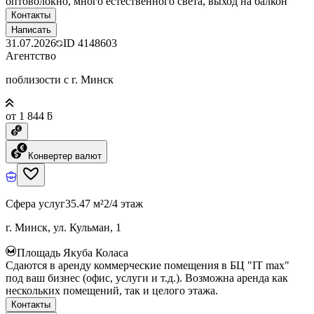
оптоволокно, много естественного света, выход на балкон
Контакты
Написать
31.07.2026
ID
4148603
Агентство
поблизости с г. Минск
от 1 844 ƃ
Конвертер валют
Сфера услуг
35.47 м²
2/4 этаж
г. Минск, ул. Кульман, 1
Площадь Якуба Коласа
Сдаются в аренду коммерческие помещения в БЦ "IT max"
под ваш бизнес (офис, услуги и т.д.). Возможна аренда как
нескольких помещений, так и целого этажа.
Контакты