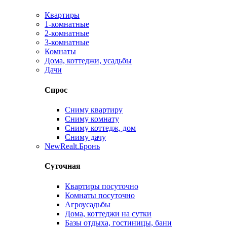
Квартиры
1-комнатные
2-комнатные
3-комнатные
Комнаты
Дома, коттеджи, усадьбы
Дачи
Спрос
Сниму квартиру
Сниму комнату
Сниму коттедж, дом
Сниму дачу
New
Realt.Бронь
Суточная
Квартиры посуточно
Комнаты посуточно
Агроусадьбы
Дома, коттеджи на сутки
Базы отдыха, гостиницы, бани