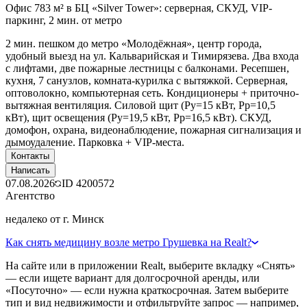
Офис 783 м² в БЦ «Silver Tower»: серверная, СКУД, VIP-
паркинг, 2 мин. от метро
2 мин. пешком до метро «Молодёжная», центр города,
удобный выезд на ул. Кальварийская и Тимирязева. Два входа
с лифтами, две пожарные лестницы с балконами. Ресепшен,
кухня, 7 санузлов, комната-курилка с вытяжкой. Серверная,
оптоволокно, компьютерная сеть. Кондиционеры + приточно-
вытяжная вентиляция. Силовой щит (Ру=15 кВт, Рр=10,5
кВт), щит освещения (Ру=19,5 кВт, Рр=16,5 кВт). СКУД,
домофон, охрана, видеонаблюдение, пожарная сигнализация и
дымоудаление. Парковка + VIP-места.
Контакты
Написать
07.08.2026
ID
4200572
Агентство
недалеко от г. Минск
Как снять медицину возле метро Грушевка на Realt?
На сайте или в приложении Realt, выберите вкладку «Снять»
— если ищете вариант для долгосрочной аренды, или
«Посуточно» — если нужна краткосрочная. Затем выберите
тип и вид недвижимости и отфильтруйте запрос — например,