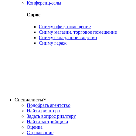
Конференц-залы
Спрос
Сниму офис, помещение
Сниму магазин, торговое помещение
Сниму склад, производство
Сниму гараж
Специалисты
Подобрать агентство
Найти риэлтера
Задать вопрос риэлтеру
Найти застройщика
Оценка
Страхование