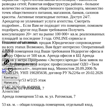
разводка сетей; Развитая инфраструктура района - большое
количество остановок общественного транспорта, множество
точек общественного питания, магазинов, банков, салонов
красоты. Активные пешеходные потоки. Доступ 24/7.
Арендатор не уплачивает услуги агентства. Смотреть
подробнее... Если Вам не подходит это помещение, поможем
подобрать другое под Ваши требования Получить
консультацию 20+ лет на рынке 100 000+ кв.м. реализованных
площадей за последние 3 года. ONLINE-сервисы и
Похожие объявления
технологии активных продаж Юридическое сопровождение
на всех этапах Возможно, Вам будет интересно: Оперативный
2 809 ƃ
подбор помещения под Ваши требования Недорогие офисы в
аренду Офисы от 500 кв.м. Аренда офисов в БЦ Аренда
офисов у метро Программа «Экспресс/аренда» База заявок на
аренду Доверьте свой вопрос профессионалам! ОДО «Твоя
Конвертер валют
столицаконсалт», лицензия выд. Минюстом 20.09.2006 №
02240/129, УНП 190285638, договор РУ №22/6а от 20.02.2026
Контакты
Сфера услуг
53 м²
2/25 этаж
Написать
07.07.2026
ID
4049068
г. Минск, ул. Ратомская, 7
Агентство
Аренда помещения 53 кв. м. ул. Ратомская, 7
53 кв. м. – общая площадь помещения, отдельный вход,