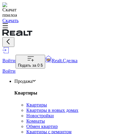
Скачать
Войти
Realt.Сделка
Подать за
0 ƃ
Войти
Продажа
Квартиры
Квартиры
Квартиры в новых домах
Новостройки
Комнаты
Обмен квартир
Квартиры с ремонтом