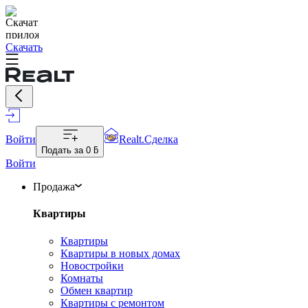
Скачать
Войти
Realt.Сделка
Подать за
0 ƃ
Войти
Продажа
Квартиры
Квартиры
Квартиры в новых домах
Новостройки
Комнаты
Обмен квартир
Квартиры с ремонтом