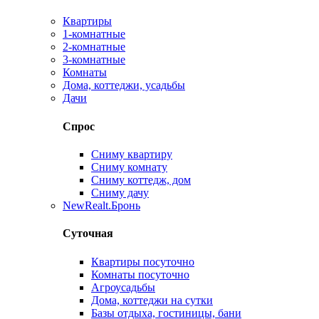
Квартиры
1-комнатные
2-комнатные
3-комнатные
Комнаты
Дома, коттеджи, усадьбы
Дачи
Спрос
Сниму квартиру
Сниму комнату
Сниму коттедж, дом
Сниму дачу
New
Realt.Бронь
Суточная
Квартиры посуточно
Комнаты посуточно
Агроусадьбы
Дома, коттеджи на сутки
Базы отдыха, гостиницы, бани