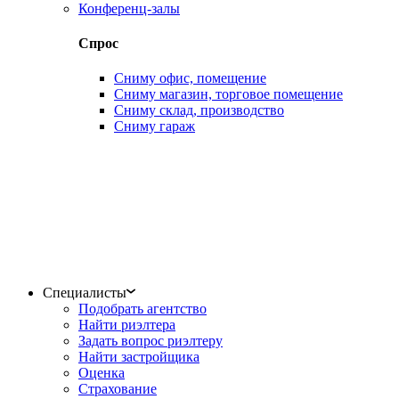
Конференц-залы
Спрос
Сниму офис, помещение
Сниму магазин, торговое помещение
Сниму склад, производство
Сниму гараж
Специалисты
Подобрать агентство
Найти риэлтера
Задать вопрос риэлтеру
Найти застройщика
Оценка
Страхование