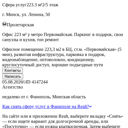
Сфера услуг
223.3 м²
2/5 этаж
г. Минск, ул. Ленина, 50
Пролетарская
Офис 223 м² у метро Первомайская. Паркинг в подарок, свои
санузлы и кухня, топ ремонт
Офисное помещение 223,3 м2 в БЦ, ст.м. «Первомайская» (5
мин), развитая инфраструктура, парковка в подарок,
видеонаблюдение, оптоволокно, кондиционер,
круглосуточный доступ, хорошие подъездные пути
Контакты
Написать
05.08.2026
ID
4147244
Агентство
недалеко от г. Фаниполь, Минская область
Как снять сферу услуг в Фаниполе на Realt?
На сайте или в приложении Realt, выберите вкладку «Снять»
— если ищете вариант для долгосрочной аренды, или
«Посуточно» — если нужна краткосрочная. Затем выберите