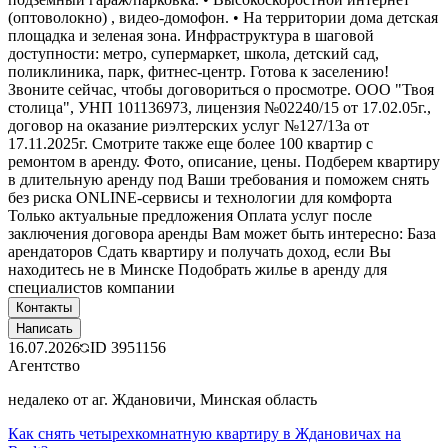
(оптоволокно) , видео-домофон. • На территории дома детская
площадка и зеленая зона. Инфраструктура в шаговой
доступности: метро, супермаркет, школа, детский сад,
поликлиника, парк, фитнес-центр. Готова к заселению!
Звоните сейчас, чтобы договориться о просмотре. ООО "Твоя
столица", УНП 101136973, лицензия №02240/15 от 17.02.05г.,
договор на оказание риэлтерских услуг №127/13а от
17.11.2025г. Смотрите также еще более 100 квартир с
ремонтом в аренду. Фото, описание, цены. Подберем квартиру
в длительную аренду под Ваши требования и поможем снять
без риска ONLINE-сервисы и технологии для комфорта
Только актуальные предложения Оплата услуг после
заключения договора аренды Вам может быть интересно: База
арендаторов Сдать квартиру и получать доход, если Вы
находитесь не в Минске Подобрать жилье в аренду для
специалистов компании
Контакты
Написать
16.07.2026
ID
3951156
Агентство
недалеко от аг. Ждановичи, Минская область
Как снять четырехкомнатную квартиру в Ждановичах на