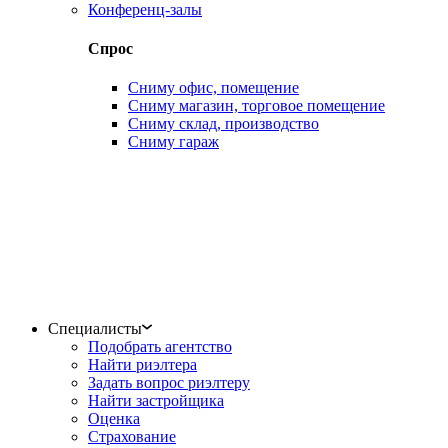
Конференц-залы
Спрос
Сниму офис, помещение
Сниму магазин, торговое помещение
Сниму склад, производство
Сниму гараж
Специалисты
Подобрать агентство
Найти риэлтера
Задать вопрос риэлтеру
Найти застройщика
Оценка
Страхование