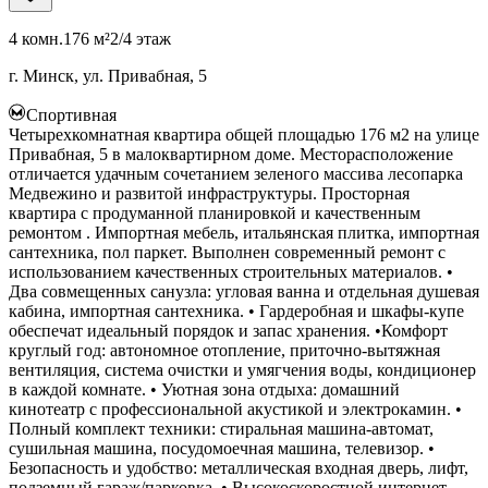
4 комн.
176 м²
2/4 этаж
г. Минск, ул. Привабная, 5
Спортивная
Четырехкомнатная квартира общей площадью 176 м2 на улице
Привабная, 5 в малоквартирном доме. Месторасположение
отличается удачным сочетанием зеленого массива лесопарка
Медвежино и развитой инфраструктуры. Просторная
квартира с продуманной планировкой и качественным
ремонтом . Импортная мебель, итальянская плитка, импортная
сантехника, пол паркет. Выполнен современный ремонт с
использованием качественных строительных материалов. •
Два совмещенных санузла: угловая ванна и отдельная душевая
кабина, импортная сантехника. • Гардеробная и шкафы-купе
обеспечат идеальный порядок и запас хранения. •Комфорт
круглый год: автономное отопление, приточно-вытяжная
вентиляция, система очистки и умягчения воды, кондиционер
в каждой комнате. • Уютная зона отдыха: домашний
кинотеатр с профессиональной акустикой и электрокамин. •
Полный комплект техники: стиральная машина-автомат,
сушильная машина, посудомоечная машина, телевизор. •
Безопасность и удобство: металлическая входная дверь, лифт,
подземный гараж/парковка. • Высокоскоростной интернет