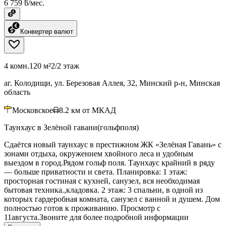
6 759 ƃ/мес.
Конвертер валют
4 комн.
120 м²
2/2 этаж
аг. Колодищи, ул. Березовая Аллея, 32, Минский р-н, Минская
область
Московское
8.2
км от МКАД
Таунхаус в Зелёной гавани(гольфполя)
Сдаётся новый таунхаус в престижном ЖК «Зелёная Гавань» с
зонами отдыха, окружением хвойного леса и удобным
выездом в город.Рядом гольф поля. Таунхаус крайний в ряду
— больше приватности и света. Планировка: 1 этаж:
просторная гостиная с кухней, санузел, вся необходимая
бытовая техника.,кладовка. 2 этаж: 3 спальни, в одной из
которых гардеробная комната, санузел с ванной и душем. Дом
полностью готов к проживанию. Просмотр с
11августа.Звоните для более подробной информации