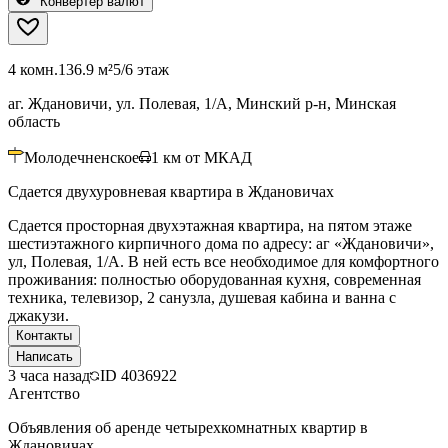
Конвертер валют
4 комн.
136.9 м²
5/6 этаж
аг. Ждановичи, ул. Полевая, 1/А, Минский р-н, Минская
область
Молодечненское
1
км от МКАД
Сдается двухуровневая квартира в Ждановичах
Сдается просторная двухэтажная квартира, на пятом этаже
шестиэтажного кирпичного дома по адресу: аг «Ждановичи»,
ул, Полевая, 1/А. В ней есть все необходимое для комфортного
проживания: полностью оборудованная кухня, современная
техника, телевизор, 2 санузла, душевая кабина и ванна с
джакузи.
Контакты
Написать
3 часа назад
ID
4036922
Агентство
Объявления об аренде четырехкомнатных квартир в
Ждановичах