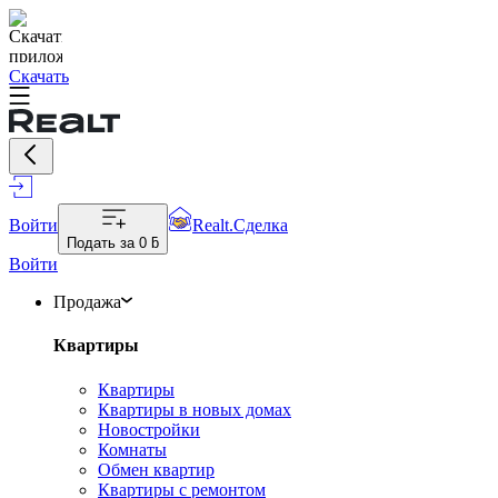
Скачать
Войти
Realt.Сделка
Подать за
0 ƃ
Войти
Продажа
Квартиры
Квартиры
Квартиры в новых домах
Новостройки
Комнаты
Обмен квартир
Квартиры с ремонтом