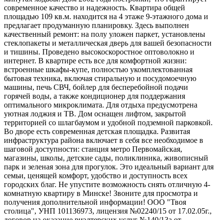
современное качество и надежность. Квартира общей
площадью 109 кв.м. находится на 4 этаже 9-этажного дома и
предлагает продуманную планировку. Здесь выполнен
качественный ремонт: на полу уложен паркет, установлены
стеклопакеты и металлическая дверь для вашей безопасности
и тишины. Проведено высокоскоростное оптоволокно и
интернет. В квартире есть все для комфортной жизни:
встроенные шкафы-купе, полностью укомплектованная
бытовая техника, включая стиральную и посудомоечную
машины, печь СВЧ, бойлер для бесперебойной подачи
горячей воды, а также кондиционер для поддержания
оптимального микроклимата. Для отдыха предусмотрена
уютная лоджия и ТВ. Дом оснащен лифтом, закрытой
территорией со шлагбаумом и удобной подземной парковкой.
Во дворе есть современная детская площадка. Развитая
инфраструктура района включает в себя все необходимое в
шаговой доступности: станция метро Первомайская,
магазины, школы, детские сады, поликлиника, живописный
парк и зеленая зона для прогулок. Это идеальный вариант для
семьи, ценящей комфорт, удобство и доступность всех
городских благ. Не упустите возможность снять отличную 4-
комнатную квартиру в Минске! Звоните для просмотра и
получения дополнительной информации! ООО "Твоя
столица", УНП 101136973, лицензия №02240/15 от 17.02.05г.,
договор на оказание риэлтерских услуг №140/13а от