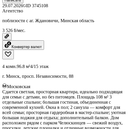
Написать
29.07.2026
ID
3745108
Агентство
поблизости с аг. Ждановичи, Минская область
3 526 ƃ/мес.
Конвертер валют
4 комн.
96.8 м²
4/15 этаж
г. Минск, просп. Независимости, 88
Московская
Сдается светлая, просторная квартира, идеально подходящая
для семьи с детьми, но без питомцев. Площадь 108 м² 3
отдельные спальни; большая гостиная, объединенная с
современной кухней. Окна в пол; 2 санузла — комфорт для
всей семьи; просторная гардеробная в мастер-спальне; уютная
большая лоджия для отдыха; дополнительный балкон. Дом
расположен рядом с парком Челюскинцев — свежий воздух,
прогулки, детские площадки и отличные возможности для