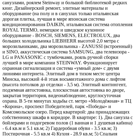
санузлами, роялем Steinway и большой библиотекой редких
книг. Дизайнерский ремонт, элитные материалы и
оборудование (на полу и в санузлах только итальянская
дорогая плитка, лучшая в мире японская система
кондиционирования DAIKIN, итальянская система отопления
ROYAL TERMO, немецкое и шведское кухонное
оборудование - BOSCH, SIEMENS, ELECTROLUX, два
больших холодильника LIEBHERR высотой 2,0 метра с
морозильниками, два морозильника - ZANUSSI (встроенный)
и SINO, аккустическая система SAMSUNG, два телевизора -
LG и PANASONIC с тумбочками, рояль ручной сборки
лучшей в мире компании STEINWAY. Функционирует
охранная сигнализация и система «умный дом» с двумя
линиями интернета. Элитный дом в тихом месте центра
Минска, высокий 4-й этаж восьмиэтажного дома с лифтом
(высота потолков до отделки - 3,5 м). Элитный контингент,
подземная автостоянка, плоскостная автостоянка во дворе,
закрытая территория, видеонаблюдение, круглосуточная
охрана. В 5-ти минутах ходьбы ст. метро «Молодёжная» и ТЦ
«Корона», проспект Победителей, парк «Победы» и
Комсомольское озеро. Перед квартирой: два принадлежащих
собственнику шкафа в коридоре. В квартире: 1). Два санузла с
бойлерами и подогревом полов (1 ванная и 1 душевая кабина)
- 6.4 кв.м и 5.1 кв.м; 2) Гардеробная обуви - 3.5 кв.м; 3)
Постирочная - 5.5 кв.м 4) Кухня - 28.9 кв.м; 5) Спальня