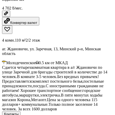
4 702 ƃ/мес.
Конвертер валют
4 комн.
110 м²
2/2 этаж
аг. Ждановичи, ул. Заречная, 13, Минский р-н, Минская
область
Молодечненское
0.5
км от МКАД
Сдается четырехкомнатная квартира в а/г Ждановичи по
улице Заречной для бригады строителей в количестве до 14
человек.В комнате 3-5 человек.Без вредных привычек!
Предоставляется:комплект постельного белья,постельные
принадлежности,посуда.С иностранными гражданами не
работаем! Хорошее транспортное сообщение:городские
автобусы,маршрутки,электричка.В пяти минутах ходьбы
магазин Корона,Мегаопт.Цена за одного человека 115
долларов+ коммунальные.Только полное заселение 14
человек. За всех 1600 долларов
Контакты