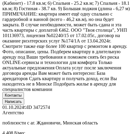
(Кабинет) - 17.8 кв.м; 6) Спальня - 25.2 кв.м; 7) Спальня - 18.1
кв.м; 8) Гостиная - 38.7 кв. 9) Большая лоджия (длина - 6,27 м)
ПРИМЕЧАНИЕ: квартира имеет ещё одну спальню с
гардеробной и ванной (всего - 46,2 кв.м), но она будет
закрыта. В случае необходимости, может быть сдана и эта
часть квартиры с доплатой €462. ООО "Твоя столица", УНП
101136973, лицензия №02240/15 от 17.02.05г., договор на
оказание риэлтерских услуг №174/1А от 13.04.2024г.
Смотрите также еще более 100 квартир с ремонтом в аренду.
Фото, описание, цены. Подберем квартиру в длительную
аренду под Ваши требования и поможем снять без риска
ONLINE-сервисы и технологии для комфорта Только
актуальные предложения Оплата услуг после заключения
договора аренды Вам может быть интересно: База
арендаторов Сдать квартиру и получать доход, если Вы
находитесь не в Минске Подобрать жилье в аренду для
специалистов компании
Контакты
Написать
01.10.2024
ID
3472574
Агентство
поблизости с аг. Ждановичи, Минская область
4 408 ƃ/мес.