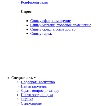
Конференц-залы
Спрос
Сниму офис, помещение
Сниму магазин, торговое помещение
Сниму склад, производство
Сниму гараж
Специалисты
Подобрать агентство
Найти риэлтера
Задать вопрос риэлтеру
Найти застройщика
Оценка
Страхование