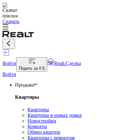
Скачать
Войти
Realt.Сделка
Подать за
0 ƃ
Войти
Продажа
Квартиры
Квартиры
Квартиры в новых домах
Новостройки
Комнаты
Обмен квартир
Квартиры с ремонтом