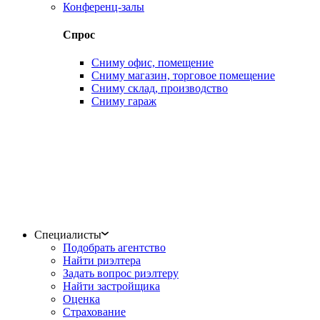
Конференц-залы
Спрос
Сниму офис, помещение
Сниму магазин, торговое помещение
Сниму склад, производство
Сниму гараж
Специалисты
Подобрать агентство
Найти риэлтера
Задать вопрос риэлтеру
Найти застройщика
Оценка
Страхование