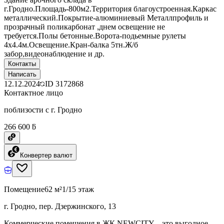
г.Гродно.Площадь-800м2.Территория благоустроенная.Каркас
металлический.Покрытие-алюминиевый Металлпрофиль и
прозрачный поликарбонат ,днем освещение не
требуется.Полы бетонные.Ворота-подьемные рулеты
4х4.4м.Освещение.Кран-балка 5тн.Ж/б
забор,видеонаблюдение и др.
Контакты
Написать
12.12.2024
ID
3172868
Контактное лицо
поблизости с г. Гродно
266 600 ƃ
Конвертер валют
Помещение
62 м²
1/15 этаж
г. Гродно, пер. Дзержинского, 13
Коммерческие помещения в ЖК NEWCITY – это выгодное