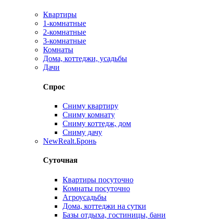
Квартиры
1-комнатные
2-комнатные
3-комнатные
Комнаты
Дома, коттеджи, усадьбы
Дачи
Спрос
Сниму квартиру
Сниму комнату
Сниму коттедж, дом
Сниму дачу
New
Realt.Бронь
Суточная
Квартиры посуточно
Комнаты посуточно
Агроусадьбы
Дома, коттеджи на сутки
Базы отдыха, гостиницы, бани