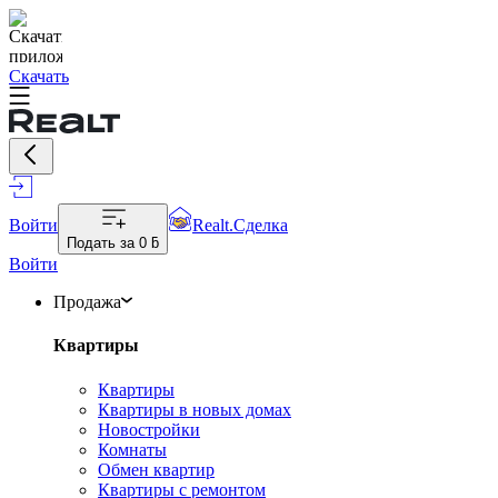
Скачать
Войти
Realt.Сделка
Подать за
0 ƃ
Войти
Продажа
Квартиры
Квартиры
Квартиры в новых домах
Новостройки
Комнаты
Обмен квартир
Квартиры с ремонтом