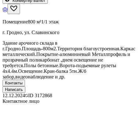
Конвертер валют
Помещение
800 м²
1/1 этаж
г. Гродно, ул. Славинского
Здание арочного склада в
г.Гродно.Площадь-800м2.Территория благоустроенная.Каркас
металлический.Покрытие-алюминиевый Металлпрофиль и
прозрачный поликарбонат ,днем освещение не
требуется.Полы бетонные.Ворота-подьемные рулеты
4х4.4м.Освещение.Кран-балка 5тн.Ж/б
забор,видеонаблюдение и др.
Контакты
Написать
12.12.2024
ID
3172868
Контактное лицо