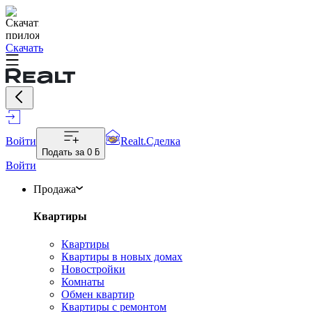
Скачать
Войти
Realt.Сделка
Подать за
0 ƃ
Войти
Продажа
Квартиры
Квартиры
Квартиры в новых домах
Новостройки
Комнаты
Обмен квартир
Квартиры с ремонтом