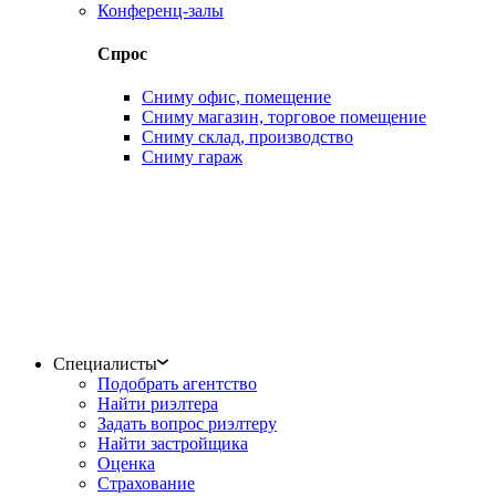
Конференц-залы
Спрос
Сниму офис, помещение
Сниму магазин, торговое помещение
Сниму склад, производство
Сниму гараж
Специалисты
Подобрать агентство
Найти риэлтера
Задать вопрос риэлтеру
Найти застройщика
Оценка
Страхование