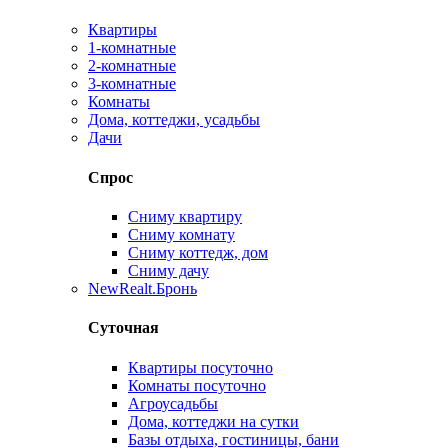
Квартиры
1-комнатные
2-комнатные
3-комнатные
Комнаты
Дома, коттеджи, усадьбы
Дачи
Спрос
Сниму квартиру
Сниму комнату
Сниму коттедж, дом
Сниму дачу
New
Realt.Бронь
Суточная
Квартиры посуточно
Комнаты посуточно
Агроусадьбы
Дома, коттеджи на сутки
Базы отдыха, гостиницы, бани