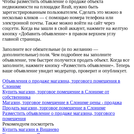
Чтобы разместить объявление о продаже объекта
недвижимости на площадке Realt, нужно быть
зарегистрированным пользователем. Сделать это можно в
несколько кликов — с помощью номера телефона или
электронной почты. Также можно войти на сайт через
соцсети. Когда вы зашли в свой аккаунт, нажмите на желтую
кнопку «Добавить объявление» в правом верхнем углу
главной страницы.
Заполните все обязательные (и по желанию —
дополнительные) поля. Чем подробнее вы заполните
объявление, тем быстрее получится продать объект. Когда все
заполните, нажмите кнопку «Разместить объявление». Теперь
ваше объявление увидит модератор, проверит и опубликует.
Объявления о продаже магазина, торгового помещения в
Слониме
Купить магазин, торговое помещение в Слониме от
собственника
Магазин, торговое помещение в Слониме цены - продажа
Продать магазин, торговое помещение в Слониме
Разместить объявление о продаже магазина, торгового
помещения
Рекомендуем посмотреть
Купить магазин в Вишнево