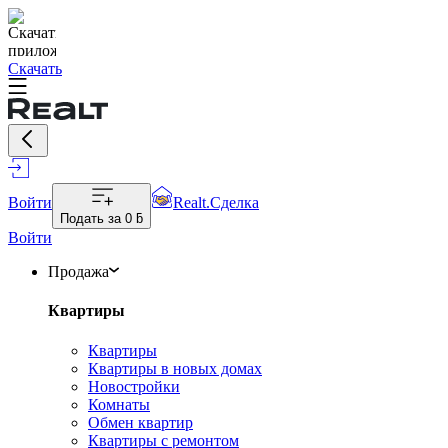
Скачать
Войти
Realt.Сделка
Подать за
0 ƃ
Войти
Продажа
Квартиры
Квартиры
Квартиры в новых домах
Новостройки
Комнаты
Обмен квартир
Квартиры с ремонтом