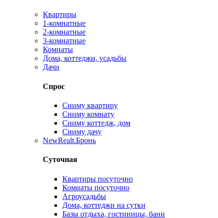
Квартиры
1-комнатные
2-комнатные
3-комнатные
Комнаты
Дома, коттеджи, усадьбы
Дачи
Спрос
Сниму квартиру
Сниму комнату
Сниму коттедж, дом
Сниму дачу
New
Realt.Бронь
Суточная
Квартиры посуточно
Комнаты посуточно
Агроусадьбы
Дома, коттеджи на сутки
Базы отдыха, гостиницы, бани