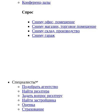
Конференц-залы
Спрос
Сниму офис, помещение
Сниму магазин, торговое помещение
Сниму склад, производство
Сниму гараж
Специалисты
Подобрать агентство
Найти риэлтера
Задать вопрос риэлтеру
Найти застройщика
Оценка
Страхование