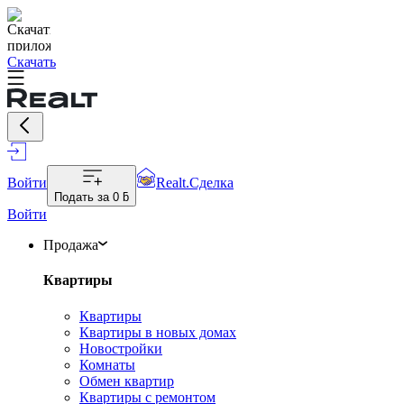
Скачать
Войти
Realt.Сделка
Подать за
0 ƃ
Войти
Продажа
Квартиры
Квартиры
Квартиры в новых домах
Новостройки
Комнаты
Обмен квартир
Квартиры с ремонтом