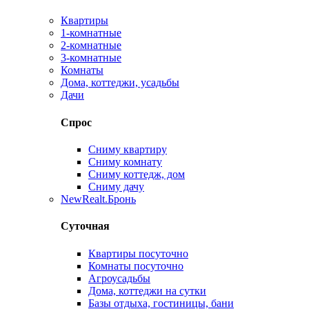
Квартиры
1-комнатные
2-комнатные
3-комнатные
Комнаты
Дома, коттеджи, усадьбы
Дачи
Спрос
Сниму квартиру
Сниму комнату
Сниму коттедж, дом
Сниму дачу
New
Realt.Бронь
Суточная
Квартиры посуточно
Комнаты посуточно
Агроусадьбы
Дома, коттеджи на сутки
Базы отдыха, гостиницы, бани