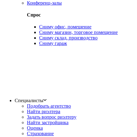
Конференц-залы
Спрос
Сниму офис, помещение
Сниму магазин, торговое помещение
Сниму склад, производство
Сниму гараж
Специалисты
Подобрать агентство
Найти риэлтера
Задать вопрос риэлтеру
Найти застройщика
Оценка
Страхование