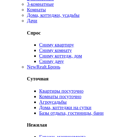
3-комнатные
Комнаты
Дома, коттеджи, усадьбы
Дачи
Спрос
Сниму квартиру
Сниму комнату
Сниму коттедж, дом
Сниму дачу
New
Realt.Бронь
Суточная
Квартиры посуточно
Комнаты посуточно
Агроусадьбы
Дома, коттеджи на сутки
Базы отдыха, гостиницы, бани
Нежилая
Гаражи, машиноместа