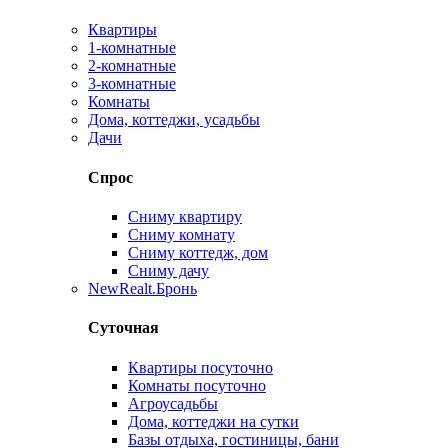
Квартиры
1-комнатные
2-комнатные
3-комнатные
Комнаты
Дома, коттеджи, усадьбы
Дачи
Спрос
Сниму квартиру
Сниму комнату
Сниму коттедж, дом
Сниму дачу
New
Realt.Бронь
Суточная
Квартиры посуточно
Комнаты посуточно
Агроусадьбы
Дома, коттеджи на сутки
Базы отдыха, гостиницы, бани