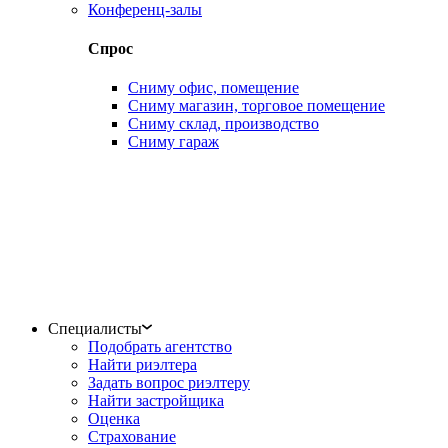
Конференц-залы
Спрос
Сниму офис, помещение
Сниму магазин, торговое помещение
Сниму склад, производство
Сниму гараж
Специалисты
Подобрать агентство
Найти риэлтера
Задать вопрос риэлтеру
Найти застройщика
Оценка
Страхование