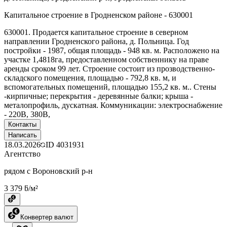
Капитальное строение в Гродненском районе - 630001
630001. Продается капитальное строение в северном
направлении Гродненского района, д. Польница. Год
постройки - 1987, общая площадь - 948 кв. м. Расположено на
участке 1,4818га, предоставленном собственнику на праве
аренды сроком 99 лет. Строение состоит из прозводственно-
складского помещения, площадью - 792,8 кв. м, и
вспомогательных помещений, площадью 155,2 кв. м.. Стены
-кирпичные; перекрытия - деревянные балки; крыша -
металопрофиль, дускатная. Коммуникации: электроснабжение
- 220В, 380В,
Контакты
Написать
18.03.2026
ID
4031931
Агентство
рядом с Вороновский р-н
3 379 ƃ/м²
Конвертер валют