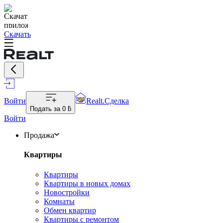
Скачать
Войти
Realt.Сделка
Подать за
0 ƃ
Войти
Продажа
Квартиры
Квартиры
Квартиры в новых домах
Новостройки
Комнаты
Обмен квартир
Квартиры с ремонтом